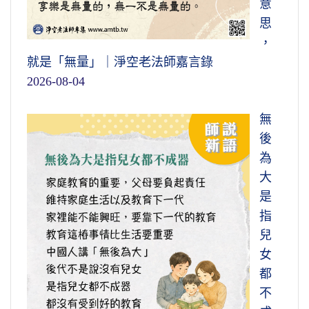
意
思
，
就是「無量」｜淨空老法師嘉言錄
2026-08-04
無
後
為
大
是
指
兒
女
都
不