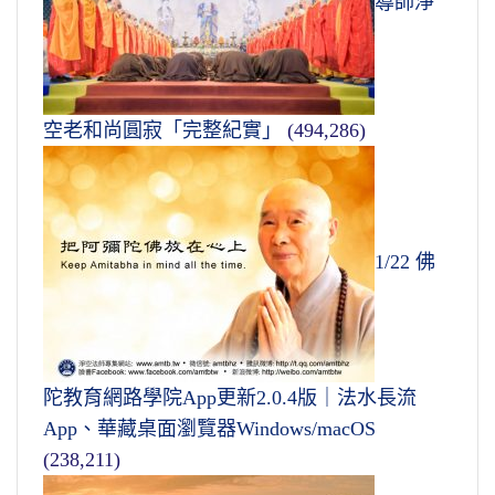
導師淨
空老和尚圓寂「完整紀實」
(494,286)
1/22 佛
陀教育網路學院App更新2.0.4版｜法水長流
App、華藏桌面瀏覽器Windows/macOS
(238,211)