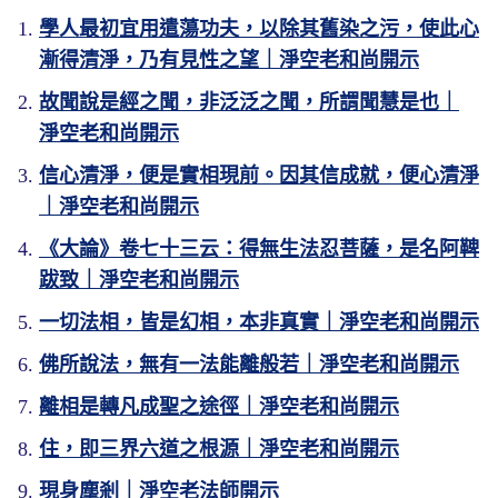
學人最初宜用遣蕩功夫，以除其舊染之污，使此心
漸得清淨，乃有見性之望｜淨空老和尚開示
故聞說是經之聞，非泛泛之聞，所謂聞慧是也｜
淨空老和尚開示
信心清淨，便是實相現前。因其信成就，便心清淨
｜淨空老和尚開示
《大論》卷七十三云：得無生法忍菩薩，是名阿鞞
跋致｜淨空老和尚開示
一切法相，皆是幻相，本非真實｜淨空老和尚開示
佛所說法，無有一法能離般若｜淨空老和尚開示
離相是轉凡成聖之途徑｜淨空老和尚開示
住，即三界六道之根源｜淨空老和尚開示
現身塵剎｜淨空老法師開示