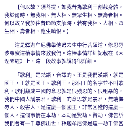
【何以故？須菩提，如我昔為歌利王割截身體，
我於爾時，無我相、無人相、無眾生相、無壽者相。
何以故？我於往昔節節支解時，若有我相、人相、眾
生相、壽者相，應生瞋恨。】
這是釋迦牟尼佛舉他過去生中行菩薩道，修忍辱
波羅蜜這樁事情來教我們。這樁事情詳細記載在《大
涅槃經》上，這一段故事就說得很詳細。
「歌利」是梵語，音譯的。王是我們漢語，就是
國王，王就是國王。歌利王，那個王的名字並不叫歌
利，歌利翻成中國的意思就是很殘忍的、很粗暴的，
我們中國人講暴君。歌利王的意思就是暴君，無端侮
辱人、殺害人，是這麼一個國王，非常凶殘的這麼一
個人。這個事情在本劫，本劫是賢劫。賢劫，佛告訴
我們會有一千尊佛出世，釋迦牟尼佛是這一劫千佛當