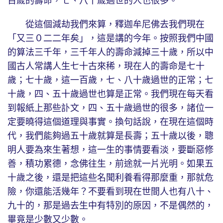
百歲的壽命，七、八十歲過世的人也很多。
從這個減劫我們來算，釋迦牟尼佛去我們現在
「又三０二二年矣」，這是講的今年。按照我們中國
的算法三千年，三千年人的壽命減掉三十歲，所以中
國古人常講人生七十古來稀，現在人的壽命是七十
歲；七十歲，這一百歲，七、八十歲過世的正常；七
十歲，四、五十歲過世也算是正常。我們現在每天看
到報紙上那些訃文，四、五十歲過世的很多，諸位一
定要曉得這個道理與事實。換句話說，在現在這個時
代，我們能夠過五十歲就算是長壽；五十歲以後，聰
明人要為來生著想，這一生的事情要看淡，要斷惡修
善，積功累德，念佛往生，前途就一片光明。如果五
十歲之後，還是把這些名聞利養看得那麼重，那就危
險，你還能活幾年？不要看到現在世間人也有八十、
九十的，那是過去生中有特別的原因，不是偶然的，
畢竟是少數又少數。