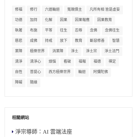
修福
修行
六道輪迴
冤親債主
凡所有相 皆是虛妄
功德
加持
化解
因果
因果報應
因果教育
執著
布施
平等
往生
忍辱
念佛
念佛往生
慈悲
成佛
持戒
放下
教育
斷惡修善
智慧
業障
極樂世界
消業障
淨土
淨土宗
淨土法門
清淨
清淨心
煩惱
看破
福報
福德
禪定
自性
菩提心
西方極樂世界
輪迴
阿彌陀佛
障礙
隨緣
相關網站
淨宗導師：AI 雲端法座