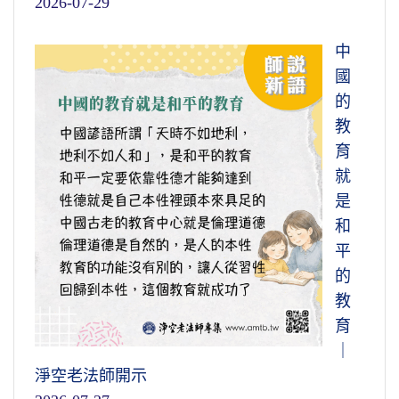
2026-07-29
中
國
的
教
育
就
是
和
平
的
教
育
｜
淨空老法師開示