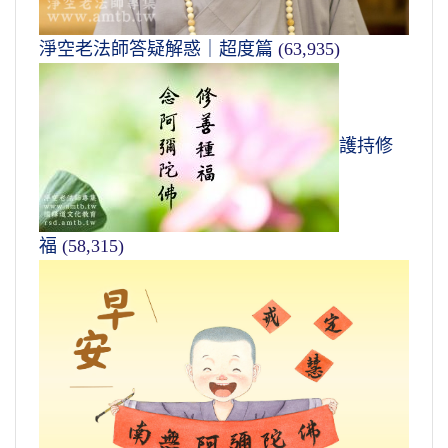
淨空老法師答疑解惑｜超度篇
(63,935)
護持修
福
(58,315)