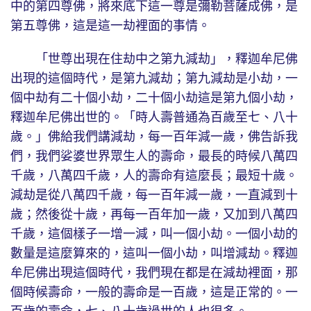
中的第四尊佛，將來底下這一尊是彌勒菩薩成佛，是
第五尊佛，這是這一劫裡面的事情。
「世尊出現在住劫中之第九減劫」，釋迦牟尼佛
出現的這個時代，是第九減劫；第九減劫是小劫，一
個中劫有二十個小劫，二十個小劫這是第九個小劫，
釋迦牟尼佛出世的。「時人壽普通為百歲至七、八十
歲。」佛給我們講減劫，每一百年減一歲，佛告訴我
們，我們娑婆世界眾生人的壽命，最長的時候八萬四
千歲，八萬四千歲，人的壽命有這麼長；最短十歲。
減劫是從八萬四千歲，每一百年減一歲，一直減到十
歲；然後從十歲，再每一百年加一歲，又加到八萬四
千歲，這個樣子一增一減，叫一個小劫。一個小劫的
數量是這麼算來的，這叫一個小劫，叫增減劫。釋迦
牟尼佛出現這個時代，我們現在都是在減劫裡面，那
個時候壽命，一般的壽命是一百歲，這是正常的。一