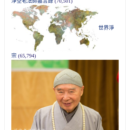
淨空老法師嘉言錄
(70,501)
世界淨
宗
(65,794)