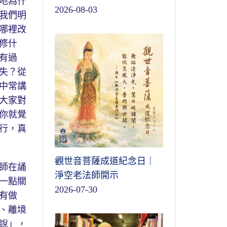
地為什
2026-08-03
我們明
哪裡改
修什
有過
失？從
中常講
大家對
你就覺
行，真
觀世音菩薩成道紀念日｜
師在誦
淨空老法師開示
一點關
2026-07-30
有做
、離境
說」，