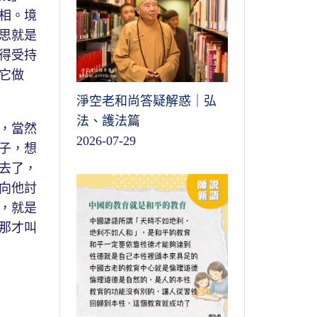
相。境
思就是
得受持
它做
淨空老和尚答疑解惑｜弘
法、護法篇
，當然
2026-07-29
子，想
去了，
向他討
，就是
那才叫