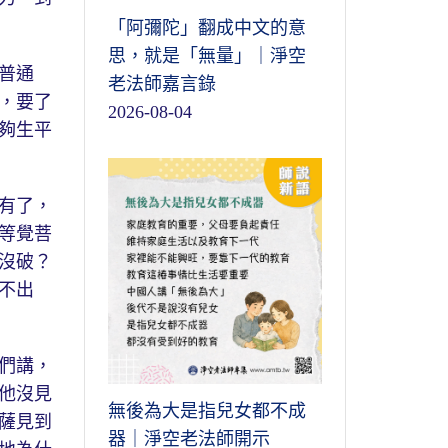
「阿彌陀」翻成中文的意
思，就是「無量」｜淨空
普通
老法師嘉言錄
，要了
2026-08-04
夠生平
有了，
等覺菩
沒破？
不出
們講，
他沒見
無後為大是指兒女都不成
薩見到
器｜淨空老法師開示