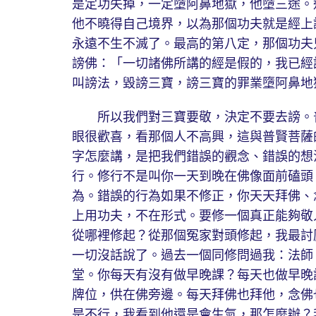
是定功失掉，一定墮阿鼻地獄，他墮三途。
他不曉得自己境界，以為那個功夫就是經上
永遠不生不滅了。最高的第八定，那個功夫
謗佛：「一切諸佛所講的經是假的，我已經
叫謗法，毀謗三寶，謗三寶的罪業墮阿鼻地
所以我們對三寶要敬，決定不要去謗。普
眼很歡喜，看那個人不高興，這與普賢菩薩
字怎麼講，是把我們錯誤的觀念、錯誤的想
行。修行不是叫你一天到晚在佛像面前磕頭
為。錯誤的行為如果不修正，你天天拜佛、
上用功夫，不在形式。要修一個真正能夠敬
從哪裡修起？從那個冤家對頭修起，我最討
一切沒話說了。過去一個同修問過我：法師
堂。你每天有沒有做早晚課？每天也做早晚
牌位，供在佛旁邊。每天拜佛也拜他，念佛
是不行，我看到他還是會生氣，那怎麼辦？