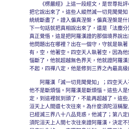
《楞嚴經》上這一段經文，是世尊批評小
把它說出來了。這些人縱然滅一切見聞覺知
統統斷盡了，證入偏真涅槃，偏真涅槃是什
下一句話就把真相說出來了，還是「法塵分
真正覺悟，這是把阿羅漢證的那個境界說出
他問題出在哪裡？出在一個守，守就是執著
有，空，他著空。四空天人執著空，因為他
惱斷了，他就超越無色界天，他就證阿羅漢
不起，四禪八定，他是修到三界之內最高級
阿羅漢「滅一切見聞覺知」；四空天人不
他不是斷煩惱。阿羅漢是斷煩惱。這些人是
定，到這裡就到頭了，不能再超越了。這些
洹天上人間還七次往來。為什麼須陀洹稱聖
已經滅三界八十八品見惑，他滅了；第八定
須陀洹天上人間七次往來證阿羅漢，決定不