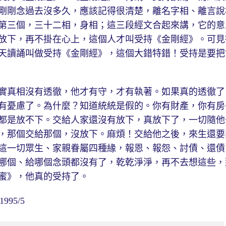
剛剛念過去沒多久，應該記得很清楚，離名字相、離言說
第三個，三十二相，身相；這三段經文合起來講，它的意
放下，再不掛在心上，這個人才叫受持《金剛經》。可見
天讀誦叫做受持《金剛經》，這個大錯特錯！受持是要把
真相沒有透徹，他才有守，才有執著。如果真的透徹了
有憂慮了。為什麼？知道統統是假的。你有財產，你有房
都是放不下。交給人家還沒有放下，真放下了，一切隨他
，那個交給那個，沒放下。麻煩！交給他之後，來生還要
這一切眾生、家親眷屬四種緣，報恩、報怨、討債、還債
哪個、給哪個念頭都沒有了，乾乾淨淨，再不去想這些，
蜜》，他真的受持了。
95/5