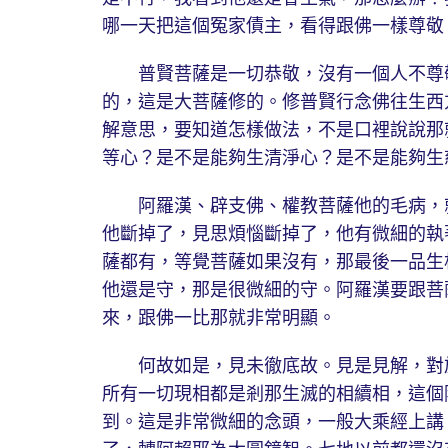
哪一天把這個冤家債主，看得跟佛一樣尊敬
普賢菩薩是一切恭敬，沒有一個人不尊敬
的，這是大菩薩修的。修普賢行念佛往生西
解意思，要知道怎樣做法，不是口裡說說那
等心？是不是能夠生清淨心？是不是能夠生
阿羅漢、辟支佛、權教菩薩他的毛病，就
他斷掉了，見思煩惱斷掉了，他有微細的執
薩都有，等覺菩薩如果沒有，那最後一品生
他還是守，那是很微細的守。阿羅漢要跟菩
來，跟佛一比那就非常明顯。
何故如是，見未徹底故。見是見解，對於
所有一切現相都是剎那生滅的相續相，這個
到。這是非常微細的念頭，一般大乘經上講