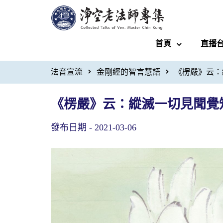
首頁
直播
法音宣流
金剛經的智言慧語
《楞嚴》云：
《楞嚴》云：縱滅一切見聞覺
發布日期 -
2021-03-06