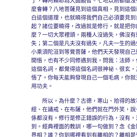
了，轉阿賴耶為大圓鏡智。七地以前都還沒
麼會轉？八地菩薩見到這個真相，見到這個
白這個道理，也就曉得我們自己必須要見到
起？諸位要曉得，改過就是修行，就是把你
麼？一切大眾裡頭，兩種人沒過失，佛沒有
失；第二個是凡夫沒有過失，凡夫一生的過
小乘須陀洹到等覺菩薩，他們天天發現自己
開悟，也有不少同修遇到我，問我：法師，
這個名詞，都覺得這個名詞很神祕、很玄，
悟了。你每天能夠發現自己一個毛病，你就
用功夫。
所以，為什麼？古德，寒山、拾得的故事
經、在誦戒、在布薩，他們就在門外笑，說
係都沒有。修行是修正錯誤的行為，沒有，
到。經典裡面的教訓，哪一句做到？念《金
界相？誰？你到哪裡看到有離相的？離相是