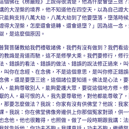
這個佛在《楞嚴經》上說得很清楚，他為什麼會墮三途？
講的大涅槃的境界，他不知道他在四空天，以為自己證大
只能夠支持八萬大劫，八萬大劫到了他要墮落，墮落時候
證得大涅槃，怎麼還會退轉、還會退墮？」因為這一念，
獄，是這麼個原因。
賢菩薩教給我們禮敬諸佛，我們有沒有做到？我們看這
的教誨是背道而馳，這不是修學大乘。我們要修行，修行
法、錯誤的看法、錯誤的做法、錯誤的說法修正過來，叫
，叫你在念經、在念佛，不是這個意思，是叫你修正錯誤
念佛，還是要墮三途，這個諸位要知道。佛法是心法，要
人，能夠尊敬別人，能夠愛護大眾，要從這個地方修。修
厭的人，最可恨的人，我先要尊敬他，對他都能尊敬了，
，那要怎麼做法？我說：你家有沒有供佛堂？他說：我家
課。我說：你在佛堂佛像旁邊供上你那個冤家對頭，供一
也念他。他也很難得，也照做。做了一段時期跟我講：法
我就告訴他：你功夫不夠。我講真話，功夫不夠，繼續努