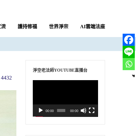
宣流
護持修福
世界淨宗
AI雲端法座
淨空老法師YOUTUBE直播台
4432
視
訊
播
放
00:00
00:00
器