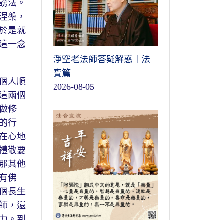
謗法。
涅槃，
於是就
這一念
淨空老法師答疑解惑｜法
寶篇
個人順
2026-08-05
這兩個
做修
的行
在心地
禮敬要
那其他
有佛
個長生
師，還
力。到