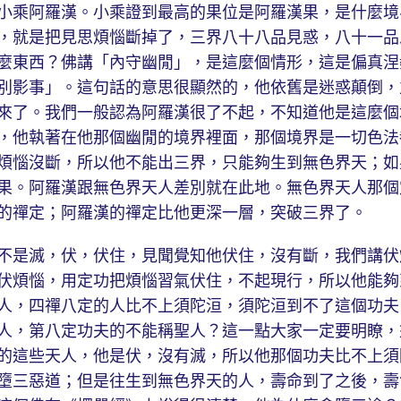
乘阿羅漢。小乘證到最高的果位是阿羅漢果，是什麼境
，就是把見思煩惱斷掉了，三界八十八品見惑，八十一品
麼東西？佛講「內守幽閒」，是這麼個情形，這是偏真涅
別影事」。這句話的意思很顯然的，他依舊是迷惑顛倒，
來了。我們一般認為阿羅漢很了不起，不知道他是這麼個
，他執著在他那個幽閒的境界裡面，那個境界是一切色法
煩惱沒斷，所以他不能出三界，只能夠生到無色界天；如
果。阿羅漢跟無色界天人差別就在此地。無色界天人那個
的禪定；阿羅漢的禪定比他更深一層，突破三界了。
是滅，伏，伏住，見聞覺知他伏住，沒有斷，我們講伏
伏煩惱，用定功把煩惱習氣伏住，不起現行，所以他能夠
人，四禪八定的人比不上須陀洹，須陀洹到不了這個功夫
人，第八定功夫的不能稱聖人？這一點大家一定要明瞭，
的這些天人，他是伏，沒有滅，所以他那個功夫比不上須
墮三惡道；但是往生到無色界天的人，壽命到了之後，壽