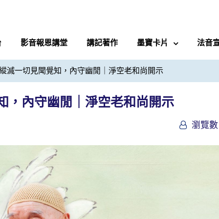
台
影音報恩講堂
講記著作
墨寶卡片
法音
縱滅一切見聞覺知，內守幽閒｜淨空老和尚開示
知，內守幽閒｜淨空老和尚開示
瀏覽數 