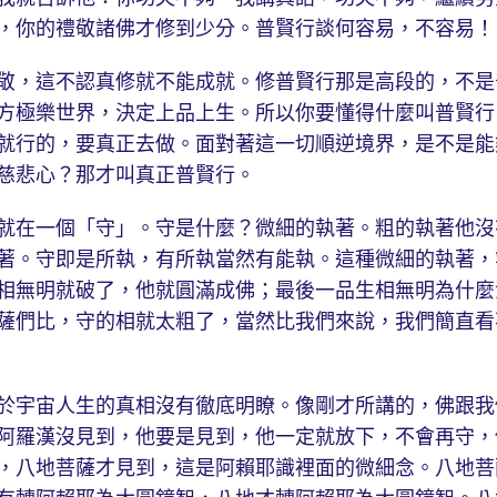
，你的禮敬諸佛才修到少分。普賢行談何容易，不容易！
，這不認真修就不能成就。修普賢行那是高段的，不是
方極樂世界，決定上品上生。所以你要懂得什麼叫普賢行
就行的，要真正去做。面對著這一切順逆境界，是不是能
慈悲心？那才叫真正普賢行。
在一個「守」。守是什麼？微細的執著。粗的執著他沒
著。守即是所執，有所執當然有能執。這種微細的執著，
相無明就破了，他就圓滿成佛；最後一品生相無明為什麼
薩們比，守的相就太粗了，當然比我們來說，我們簡直看
宇宙人生的真相沒有徹底明瞭。像剛才所講的，佛跟我
阿羅漢沒見到，他要是見到，他一定就放下，不會再守，
，八地菩薩才見到，這是阿賴耶識裡面的微細念。八地菩