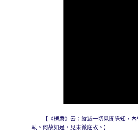
【《楞嚴》云：縱滅一切見聞覺知，內守
執。何故如是，見未徹底故。】