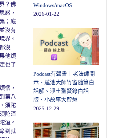
界？佛
Windows/macOS
思惑，
2026-01-22
槃；底
並沒有
境界。
都沒
果他煩
定也了
Podcast有聲書｜老法師開
示、蓮池大師竹窗隨筆白
煩惱，
話解、淨土聖賢錄白話
到第八
版、小故事大智慧
，須陀
2025-12-29
須陀洹
陀洹。
命到就