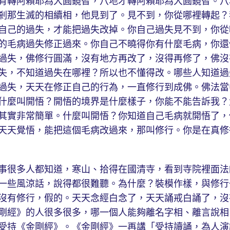
有轉阿賴耶為大圓鏡智，八地才轉阿賴耶為大圓鏡智。八
剎那生滅的相續相，他見到了。見不到，你從哪裡轉起？
自己的過失，才能把過失改掉。你自己過失見不到，你從
的毛病過失修正過來。你自己不曉得你有什麼毛病，你還
過失，佛修行圓滿，沒有地方再改了，沒得再修了，佛沒
失，不知道過失在哪裡？所以也不懂得改。哪些人知道過
過失，天天在修正自己的行為，一直修行到成佛。佛法當
什麼叫開悟？開悟的境界是什麼樣子，你能不能告訴我？
其實非常簡單。什麼叫開悟？你知道自己毛病就開悟了，
天天覺悟，能把這個毛病改過來，那叫修行。你是在真修
很多人都知道，寒山、拾得在國清寺，看到寺院裡面法
一些風涼話，說得都很難聽。為什麼？裝模作樣，與修行
沒有修行，假的。天天念經白念了，天天誦戒白誦了，沒
剛經》的人很多很多，哪一個人能夠離名字相、離言說相
受持《金剛經》。《金剛經》一再講「受持讀誦，為人演