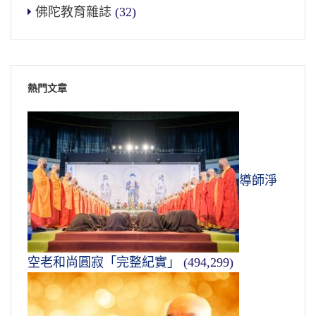
佛陀教育雜誌
(32)
熱門文章
導師淨
空老和尚圓寂「完整紀實」
(494,299)