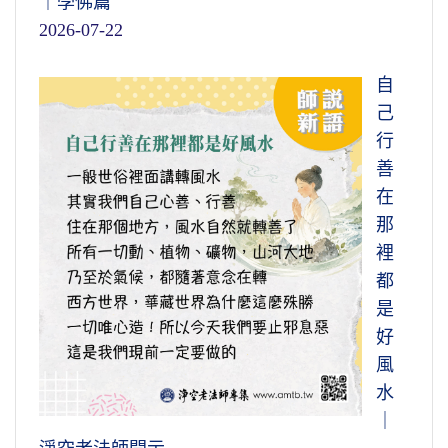
｜學佛篇
2026-07-22
自
己
行
善
在
那
裡
都
是
好
風
水
｜