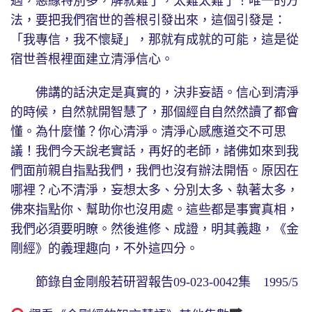
遇，惡緣特別多，解就難了，太難太難了！唯一的方
法，要把我們宿世的善根引發出來，這個引發是：
「我專信，我不懷疑」，那就有成就的可能，這是從
宿世善根裡面建立清淨信心。
佛講的話決定是真實的，決非妄語。信心到清淨
的時候，自然就開智慧了，那個經自自然然讀了都會
懂。為什麼懂？你心清淨。清淨心感應道交不可思
議！我們今天說老實話，再好的老師，諸佛如來到我
們面前親自指點我們，我們也沒有辦法開悟。原因在
哪裡？心不清淨，妄想太多、分別太多、執著太多，
佛來指點你、幫助你也沒用處。這些都是事實真相，
我們必須要明瞭。然後進修、成證，明其義趣，《金
剛經》的義理趣向，不外這四分。
節錄自金剛般若研習報告09-023-0042集 1995/5