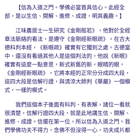
【信為入道之門。學佛必當首具信心。此經全
部，是以生信、開解、進修、成證，明其義趣。】
江味農居士一生研究《金剛般若》，他對於全經
章法脈絡的看法，是遵守《金剛經新眼疏》。在古大
德科判本經，《新眼疏》確實有它獨到之處。古德當
中，還沒有看過其他人是這個判法的，他說《新眼》
確實有這麼一點意思，新式新舊的新，眼睛的眼，
《金剛經新眼疏》，它將本經的正宗分分成四大段，
這四大段是信解行證，與清涼大師判《華嚴》一個模
式，一樣的模式。
我們這個本子後面有科判、有表解，諸位一看就
很清楚，信解行證四大段，就是此地講生信、開解、
進修、成證。信擺在第一位，所以信為入道之門。我
們學佛功夫不得力，念佛不但沒得一心，功夫成片都