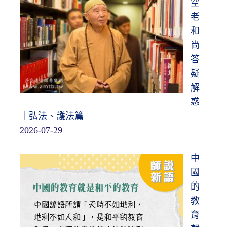
空
老
和
尚
答
疑
解
惑
｜弘法、護法篇
2026-07-29
中
國
的
教
育