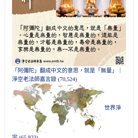
「阿彌陀」翻成中文的意思，就是「無量」｜
淨空老法師嘉言錄
(70,524)
世界淨
宗
(65,823)