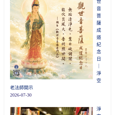
世
音
菩
薩
成
道
紀
念
日
｜
淨
空
老法師開示
2026-07-30
淨