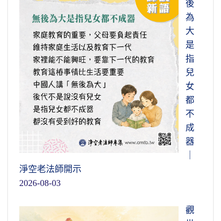
後
為
大
是
指
兒
女
都
不
成
器
｜
淨空老法師開示
2026-08-03
觀