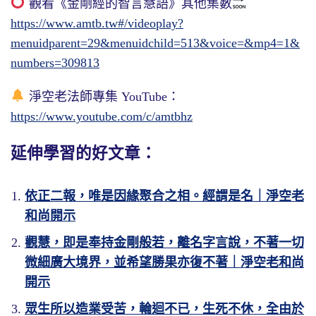
觀看《金剛經的智言慧語》其他集數
https://www.amtb.tw#/videoplay?
menuidparent=29&menuidchild=513&voice=&mp4=1&
numbers=309813
淨空老法師專集 YouTube：
https://www.youtube.com/c/amtbhz
延伸學習的好文章：
依正二報，唯是因緣聚合之相。經謂是名｜淨空老
和尚開示
觀慧，即是奉持金剛般若，離名字言說，不著一切
微細廣大境界，並希望勝果亦復不著｜淨空老和尚
開示
眾生所以造業受苦，輪迴不已，生死不休，全由於