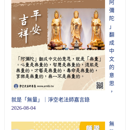
阿
彌
陀
」
翻
成
中
文
的
意
思
，
就是「無量」｜淨空老法師嘉言錄
2026-08-04
無