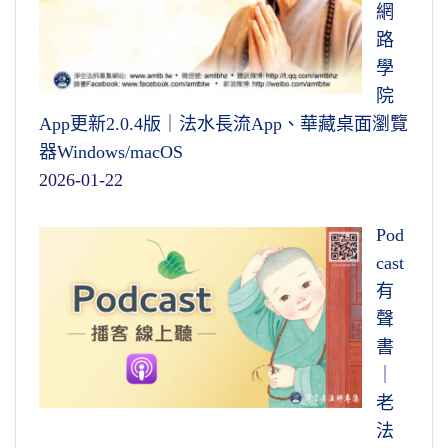
網
路
學
院
App更新2.0.4版｜法水長流App、華藏桌面瀏覽
器Windows/macOS
2026-01-22
Pod
cast
有
聲
書
｜
老
法