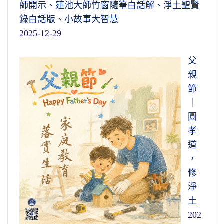
師開示、蓮池大師竹窗隨筆白話解、淨土聖賢
錄白話版、小故事大智慧
2025-12-29
父
親
節
｜
圓
孝
道
，
修
淨
土
202