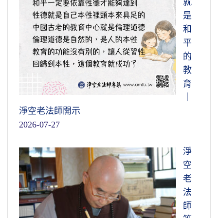
就
是
和
平
的
教
育
｜
淨空老法師開示
2026-07-27
淨
空
老
法
師