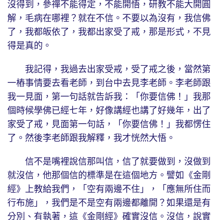
沒得到，參禪不能得定，不能開悟，研教不能大開圓
解，毛病在哪裡？就在不信。不要以為沒有，我信佛
了，我都皈依了，我都出家受了戒，那是形式，不見
得是真的。
我記得，我過去出家受戒，受了戒之後，當然第
一樁事情要去看老師，到台中去見李老師。李老師跟
我一見面，第一句話就告訴我：「你要信佛！」我那
個時候學佛已經七年，好像講經也講了好幾年，出了
家受了戒，見面第一句話，「你要信佛！」我都愣住
了。然後李老師跟我解釋，我才恍然大悟。
信不是嘴裡說信那叫信，信了就要做到，沒做到
就沒信，他那個信的標準是在這個地方。譬如《金剛
經》上教給我們，「空有兩邊不住」，「應無所住而
行布施」，我們是不是空有兩邊都離開？如果還是有
分別、有執著，這《金剛經》確實沒信。沒信，說實