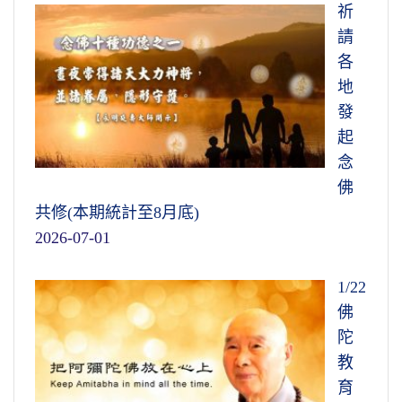
祈
請
各
地
發
起
念
佛
共修(本期統計至8月底)
2026-07-01
1/22
佛
陀
教
育