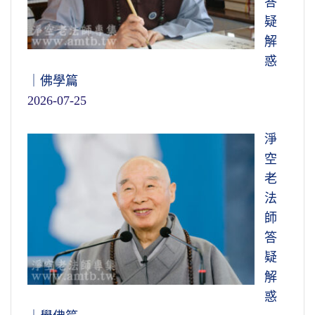
答
疑
解
惑
｜佛學篇
2026-07-25
淨
空
老
法
師
答
疑
解
惑