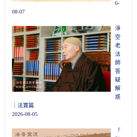
6-
08-07
淨
空
老
法
師
答
疑
解
惑
｜法寶篇
2026-08-05
「