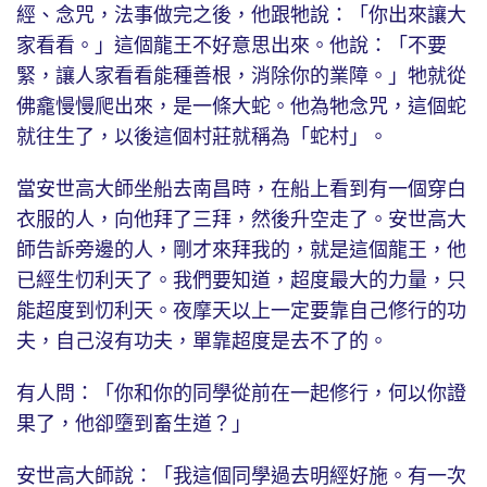
經、念咒，法事做完之後，他跟牠說：「你出來讓大
家看看。」這個龍王不好意思出來。他說：「不要
緊，讓人家看看能種善根，消除你的業障。」牠就從
佛龕慢慢爬出來，是一條大蛇。他為牠念咒，這個蛇
就往生了，以後這個村莊就稱為「蛇村」。
當安世高大師坐船去南昌時，在船上看到有一個穿白
衣服的人，向他拜了三拜，然後升空走了。安世高大
師告訴旁邊的人，剛才來拜我的，就是這個龍王，他
已經生忉利天了。我們要知道，超度最大的力量，只
能超度到忉利天。夜摩天以上一定要靠自己修行的功
夫，自己沒有功夫，單靠超度是去不了的。
有人問：「你和你的同學從前在一起修行，何以你證
果了，他卻墮到畜生道？」
安世高大師說：「我這個同學過去明經好施。有一次