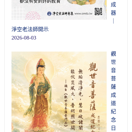
成
器
｜
淨空老法師開示
2026-08-03
觀
世
音
菩
薩
成
道
紀
念
日