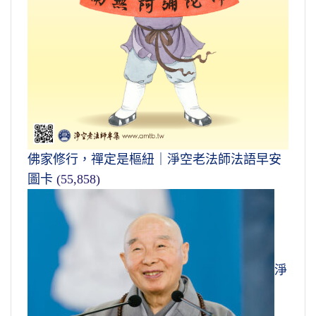
佛家修行，禪定是樞紐｜淨空老法師法語早安
圖卡
(55,858)
淨