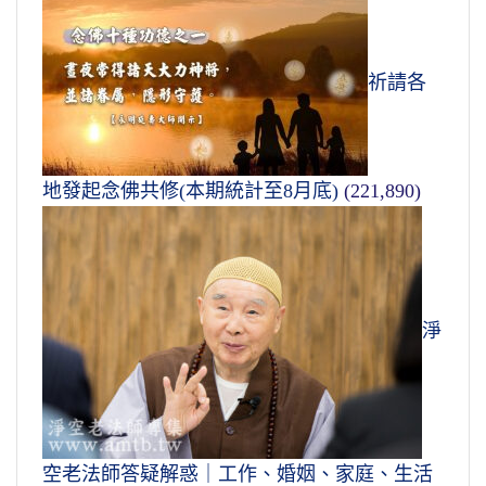
祈請各
地發起念佛共修(本期統計至8月底)
(221,890)
淨
空老法師答疑解惑｜工作、婚姻、家庭、生活