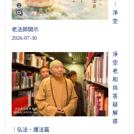
｜
淨
空
老法師開示
2026-07-30
淨
空
老
和
尚
答
疑
解
惑
｜弘法、護法篇