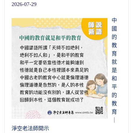
2026-07-29
中
國
的
教
育
就
是
和
平
的
教
育
｜
淨空老法師開示