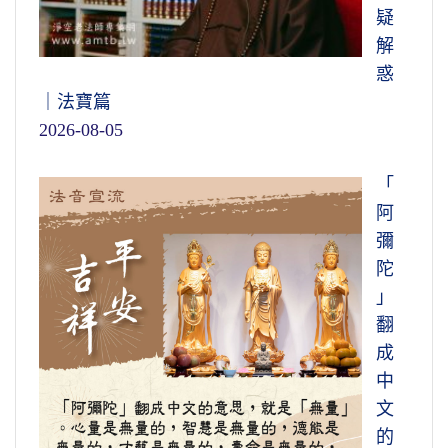
疑
解
惑
｜法寶篇
2026-08-05
「
阿
彌
陀
」
翻
成
中
文
的