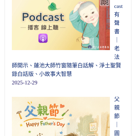
cast
有
聲
書
｜
老
法
師開示、蓮池大師竹窗隨筆白話解、淨土聖賢
錄白話版、小故事大智慧
2025-12-29
父
親
節
｜
圓