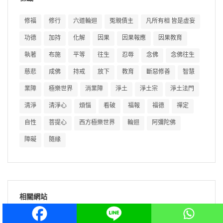
修福
修行
六道輪迴
冤親債主
凡所有相 皆是虛妄
功德
加持
化解
因果
因果報應
因果教育
執著
布施
平等
往生
忍辱
念佛
念佛往生
慈悲
成佛
持戒
放下
教育
斷惡修善
智慧
業障
極樂世界
消業障
淨土
淨土宗
淨土法門
清淨
清淨心
煩惱
看破
福報
福德
禪定
自性
菩提心
西方極樂世界
輪迴
阿彌陀佛
障礙
隨緣
相關網站
淨宗導師：AI 雲端法座