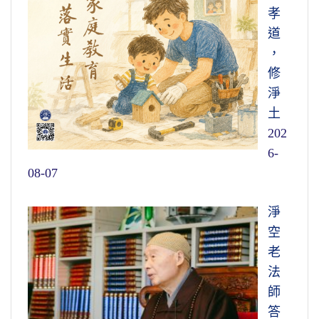
孝
道
，
修
淨
土
202
6-
08-07
淨
空
老
法
師
答