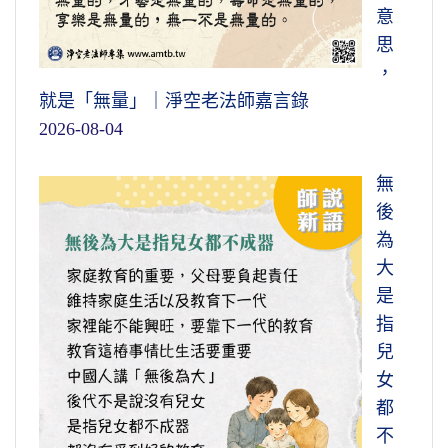
意
思
，
就是「無量」｜淨空老法師嘉言錄
2026-08-04
無
後
為
大
是
指
兒
女
都
不