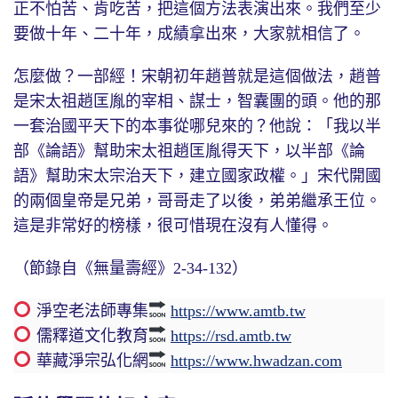
正不怕苦、肯吃苦，把這個方法表演出來。我們至少
要做十年、二十年，成績拿出來，大家就相信了。
怎麼做？一部經！宋朝初年趙普就是這個做法，趙普
是宋太祖趙匡胤的宰相、謀士，智囊團的頭。他的那
一套治國平天下的本事從哪兒來的？他說：「我以半
部《論語》幫助宋太祖趙匡胤得天下，以半部《論
語》幫助宋太宗治天下，建立國家政權。」宋代開國
的兩個皇帝是兄弟，哥哥走了以後，弟弟繼承王位。
這是非常好的榜樣，很可惜現在沒有人懂得。
（節錄自《無量壽經》2-34-132）
淨空老法師專集
https://www.amtb.tw
儒釋道文化教育
https://rsd.amtb.tw
華藏淨宗弘化網
https://www.hwadzan.com