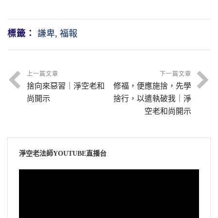
標籤：
謙卑
,
福報
上一篇文章
下一篇文章
捨向來惡習｜淨空老和
修福，便應施捨，先學
尚開示
捨行，以遣執破我｜淨
空老和尚開示
淨空老法師YOUTUBE直播台
視
訊
播
放