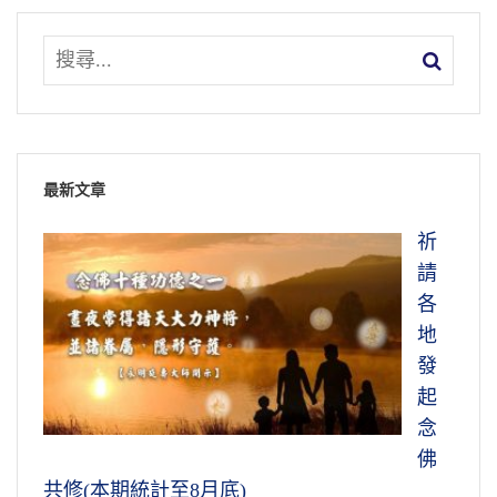
最新文章
祈
請
各
地
發
起
念
佛
共修(本期統計至8月底)