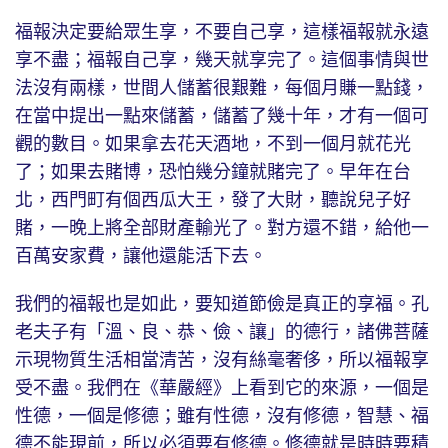
福報決定要給眾生享，不要自己享，這樣福報就永遠
享不盡；福報自己享，幾天就享完了。這個事情與世
法沒有兩樣，世間人儲蓄很艱難，每個月賺一點錢，
在當中提出一點來儲蓄，儲蓄了幾十年，才有一個可
觀的數目。如果拿去花天酒地，不到一個月就花光
了；如果去賭博，恐怕幾分鐘就賭完了。早年在台
北，西門町有個西瓜大王，發了大財，聽說兒子好
賭，一晚上將全部財產輸光了。對方還不錯，給他一
百萬安家費，讓他還能活下去。
我們的福報也是如此，要知道節儉是真正的享福。孔
老夫子有「溫、良、恭、儉、讓」的德行，諸佛菩薩
示現物質生活相當清苦，沒有絲毫奢侈，所以福報享
受不盡。我們在《華嚴經》上看到它的來源，一個是
性德，一個是修德；雖有性德，沒有修德，智慧、福
德不能現前，所以必須要有修德。修德就是時時要積