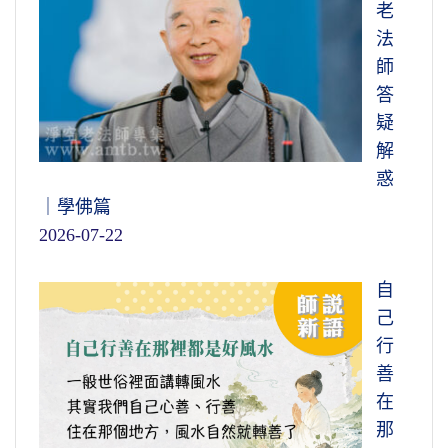
老
法
師
答
疑
解
惑
｜學佛篇
2026-07-22
自
己
行
善
在
那