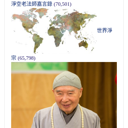
淨空老法師嘉言錄
(70,501)
世界淨
宗
(65,798)