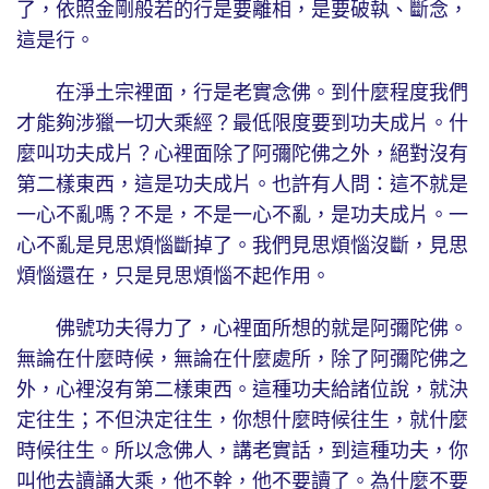
了，依照金剛般若的行是要離相，是要破執、斷念，
這是行。
在淨土宗裡面，行是老實念佛。到什麼程度我們
才能夠涉獵一切大乘經？最低限度要到功夫成片。什
麼叫功夫成片？心裡面除了阿彌陀佛之外，絕對沒有
第二樣東西，這是功夫成片。也許有人問：這不就是
一心不亂嗎？不是，不是一心不亂，是功夫成片。一
心不亂是見思煩惱斷掉了。我們見思煩惱沒斷，見思
煩惱還在，只是見思煩惱不起作用。
佛號功夫得力了，心裡面所想的就是阿彌陀佛。
無論在什麼時候，無論在什麼處所，除了阿彌陀佛之
外，心裡沒有第二樣東西。這種功夫給諸位說，就決
定往生；不但決定往生，你想什麼時候往生，就什麼
時候往生。所以念佛人，講老實話，到這種功夫，你
叫他去讀誦大乘，他不幹，他不要讀了。為什麼不要