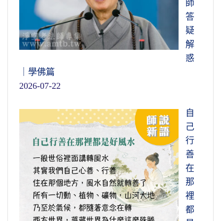
師
答
疑
解
惑
｜學佛篇
2026-07-22
自
己
行
善
在
那
裡
都