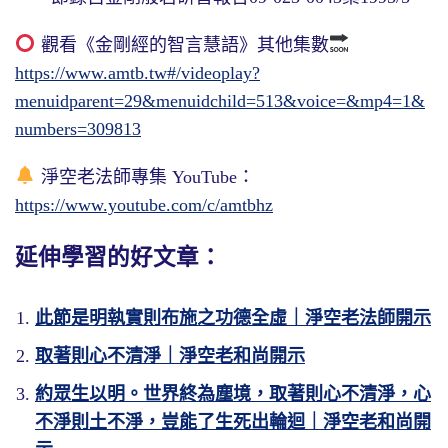
觀看《金剛經的智言慧語》其他集數
https://www.amtb.tw#/videoplay?
menuidparent=29&menuidchild=513&voice=&mp4=1&
numbers=309813
淨空老法師專集 YouTube：
https://www.youtube.com/c/amtbhz
延伸學習的好文章：
此節是明執實則布施之功德全虛｜淨空老法師開示
取著則心不清淨｜淨空老和尚開示
約眾生以明。世界終為塵境，取著則心不清淨，心
不淨則土不淨，豈能了生死出輪迴｜淨空老和尚開