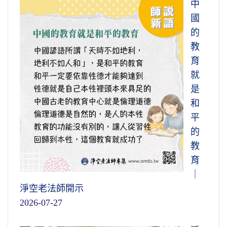
中
國
的
教
育
就
是
和
平
的
教
育
｜
淨空老法師開示
2026-07-27