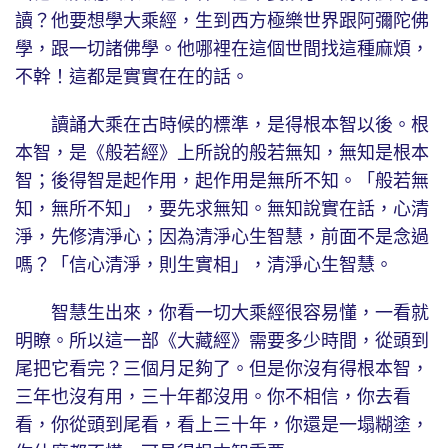
讀？他要想學大乘經，生到西方極樂世界跟阿彌陀佛
學，跟一切諸佛學。他哪裡在這個世間找這種麻煩，
不幹！這都是實實在在的話。
讀誦大乘在古時候的標準，是得根本智以後。根
本智，是《般若經》上所說的般若無知，無知是根本
智；後得智是起作用，起作用是無所不知。「般若無
知，無所不知」，要先求無知。無知說實在話，心清
淨，先修清淨心；因為清淨心生智慧，前面不是念過
嗎？「信心清淨，則生實相」，清淨心生智慧。
智慧生出來，你看一切大乘經很容易懂，一看就
明瞭。所以這一部《大藏經》需要多少時間，從頭到
尾把它看完？三個月足夠了。但是你沒有得根本智，
三年也沒有用，三十年都沒用。你不相信，你去看
看，你從頭到尾看，看上三十年，你還是一塌糊塗，