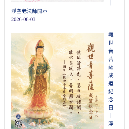
｜
淨空老法師開示
2026-08-03
觀
世
音
菩
薩
成
道
紀
念
日
｜
淨