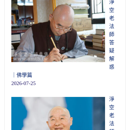
淨
空
老
法
師
答
疑
解
惑
｜佛學篇
2026-07-25
淨
空
老
法