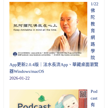
1/22
佛
陀
教
育
網
路
學
院
App更新2.0.4版｜法水長流App、華藏桌面瀏覽
器Windows/macOS
2026-01-22
Pod
cast
有