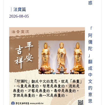
惑
｜法寶篇
2026-08-05
「
阿
彌
陀
」
翻
成
中
文
的
意
思