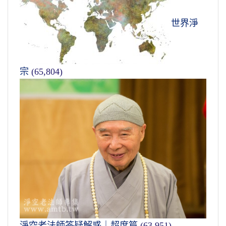
世界淨
宗
(65,804)
淨空老法師答疑解惑｜超度篇
(63,951)