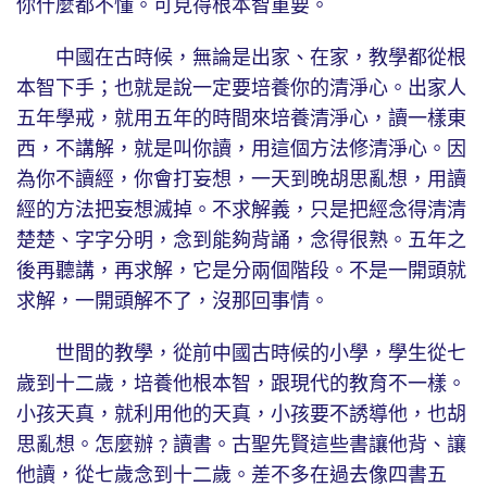
你什麼都不懂。可見得根本智重要。
中國在古時候，無論是出家、在家，教學都從根
本智下手；也就是說一定要培養你的清淨心。出家人
五年學戒，就用五年的時間來培養清淨心，讀一樣東
西，不講解，就是叫你讀，用這個方法修清淨心。因
為你不讀經，你會打妄想，一天到晚胡思亂想，用讀
經的方法把妄想滅掉。不求解義，只是把經念得清清
楚楚、字字分明，念到能夠背誦，念得很熟。五年之
後再聽講，再求解，它是分兩個階段。不是一開頭就
求解，一開頭解不了，沒那回事情。
世間的教學，從前中國古時候的小學，學生從七
歲到十二歲，培養他根本智，跟現代的教育不一樣。
小孩天真，就利用他的天真，小孩要不誘導他，也胡
思亂想。怎麼辦﹖讀書。古聖先賢這些書讓他背、讓
他讀，從七歲念到十二歲。差不多在過去像四書五