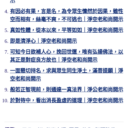
示
有因必有果，言是名，為令眾生懍然於因果，雖性
空而相有，絲毫不爽，不可逃也｜淨空老和尚開示
真如性體，從本以來，平等如如｜淨空老和尚開示
即是清淨心｜淨空老和尚開示
可知今日欲補人心，挽回世運，唯有弘揚佛法，以
其正是對症良方故也｜淨空老和尚開示
一面懇切持名，求與眾生同生淨土，滿菩提願｜淨
空老和尚開示
般若正智現前，則通達一真法界｜淨公老和尚開示
於對待中，看出消長盈虛的道理｜淨空老和尚開示