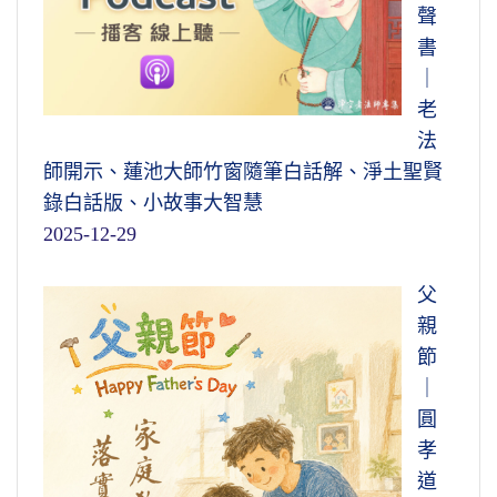
聲
書
｜
老
法
師開示、蓮池大師竹窗隨筆白話解、淨土聖賢
錄白話版、小故事大智慧
2025-12-29
父
親
節
｜
圓
孝
道