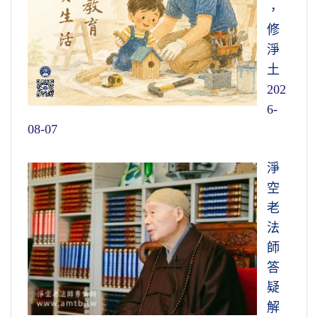
，
修
淨
土
202
6-
08-07
淨
空
老
法
師
答
疑
解