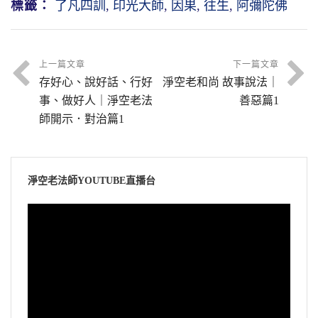
標籤：
了凡四訓
,
印光大師
,
因果
,
往生
,
阿彌陀佛
上一篇文章
下一篇文章
存好心、說好話、行好
淨空老和尚 故事說法｜
事、做好人｜淨空老法
善惡篇1
師開示．對治篇1
淨空老法師YOUTUBE直播台
視
訊
播
放
器