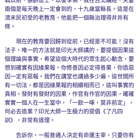
戰以前，張齡居士。以後學佛，我在台北講經，夫妻
兩個是每天晚上一定會到的，十九歲當縣長。這是在
清末民初受的老教育，他能把一個縣治理得井井有
條。
現在的教育要回歸到從前，已經是不可能！沒有
法子，唯一的方法就是印光大師講的，要提倡因果這
個理論與事實，希望這個大時代的眾生起心動念，要
想到確實有因緣果報。你修善因必定得善果，你造惡
因一定有惡報。我們在講堂也講過多少遍，這世間所
有一切法，都是因緣果報的相續相而已，這叫事實的
真相。發財有發財的因果，作官有作官的因果，確確
實實一個人在一生當中，「一飲一啄，莫非前定」，
何必去造業？印光大師一生極力的提倡《了凡四
訓》，非常有道理。
告訴你，一般普通人決定有命運主宰，只要你有