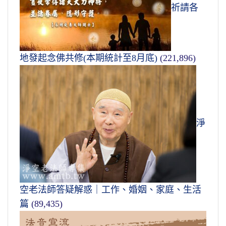
祈請各
地發起念佛共修(本期統計至8月底)
(221,896)
淨
空老法師答疑解惑｜工作、婚姻、家庭、生活
篇
(89,435)