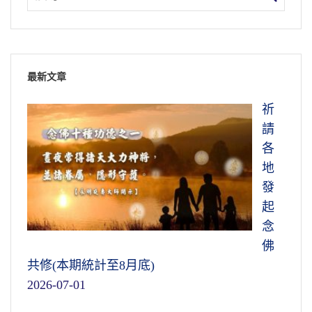
最新文章
祈
請
各
地
發
起
念
佛
共修(本期統計至8月底)
2026-07-01