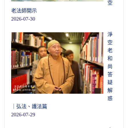
空
老法師開示
2026-07-30
淨
空
老
和
尚
答
疑
解
惑
｜弘法、護法篇
2026-07-29