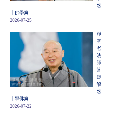
惑
｜佛學篇
2026-07-25
淨
空
老
法
師
答
疑
解
惑
｜學佛篇
2026-07-22