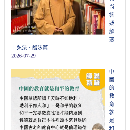
尚
答
疑
解
惑
｜弘法、護法篇
2026-07-29
中
國
的
教
育
就
是
和