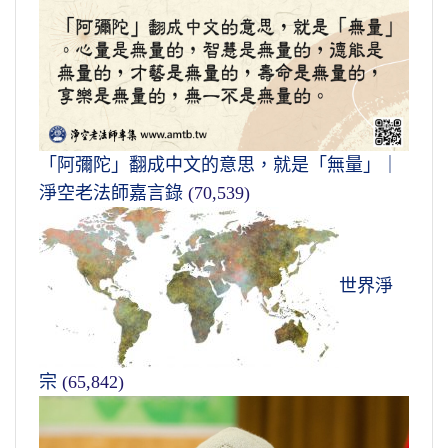
「阿彌陀」翻成中文的意思，就是「無量」｜
淨空老法師嘉言錄
(70,539)
世界淨
宗
(65,842)