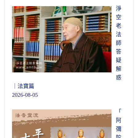
淨
空
老
法
師
答
疑
解
惑
｜法寶篇
2026-08-05
「
阿
彌
陀