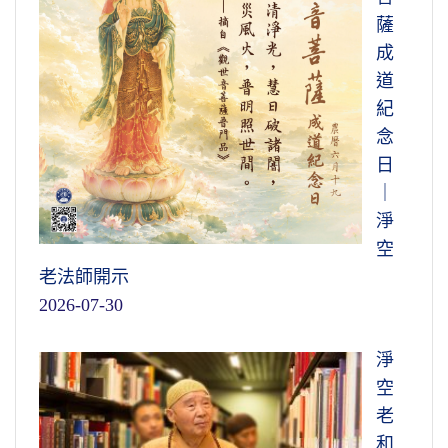
薩
成
道
紀
念
日
｜
淨
空
老法師開示
2026-07-30
淨
空
老
和