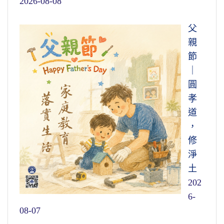
2026-08-08
父
親
節
｜
圓
孝
道
，
修
淨
土
202
6-
08-07