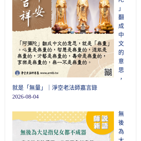
」
翻
成
中
文
的
意
思
，
就是「無量」｜淨空老法師嘉言錄
2026-08-04
無
後
為
大