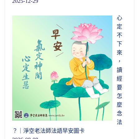
2025-12-29
心
定
不
下
來
，
讀
經
要
怎
麼
念
法
？｜淨空老法師法語早安圖卡