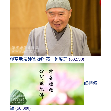
淨空老法師答疑解惑｜超度篇
(63,999)
護持修
福
(58,380)