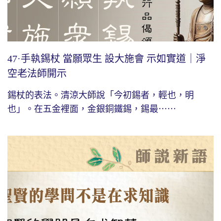
47·手執錫杖 當願眾生 設大施會 示如實道｜淨
空老法師開示
錫杖的表法。清涼大師說「今初錫者，輕也，明
也」。在五金裡面，金銀銅鐵錫，錫最⋯⋯