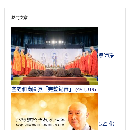
熱門文章
導師淨
空老和尚圓寂「完整紀實」
(494,319)
1/22 佛