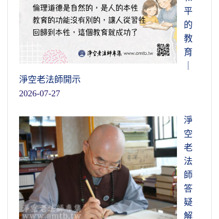
平
的
教
育
｜
淨空老法師開示
2026-07-27
淨
空
老
法
師
答
疑
解