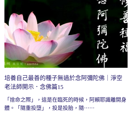
培養自己最善的種子無過於念阿彌陀佛｜淨空
老法師開示．念佛篇15
「捨命之際」，這是在臨死的時候，阿賴耶識離開身
體。「隨重投墮」，投是投胎，隨⋯⋯