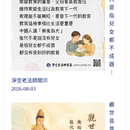
是
指
兒
女
都
不
成
器
｜
淨空老法師開示
2026-08-03
觀
世
音
菩