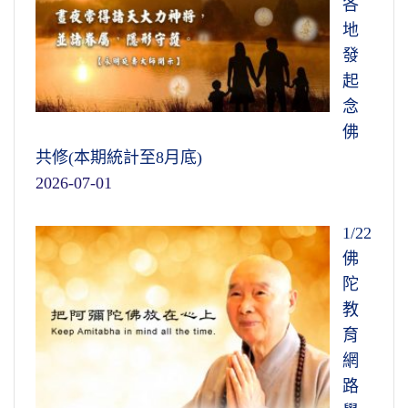
各
地
發
起
念
佛
共修(本期統計至8月底)
2026-07-01
1/22
佛
陀
教
育
網
路