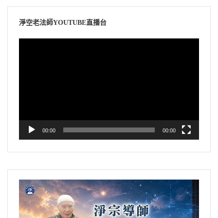
淨空老法師YOUTUBE直播台
視
訊
播
放
器
00:00
00:00