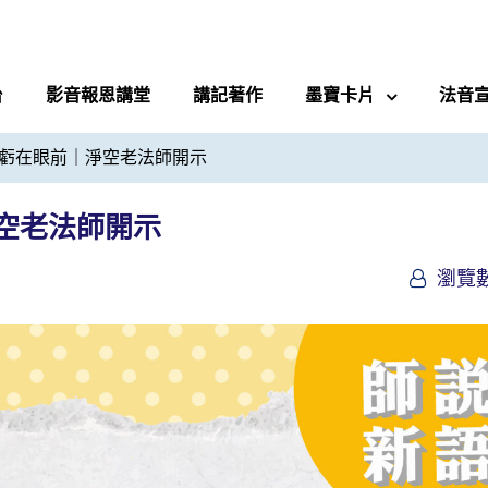
台
影音報恩講堂
講記著作
墨寶卡片
法音
虧在眼前｜淨空老法師開示
空老法師開示
瀏覽數 