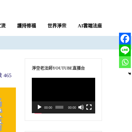
宣流
護持修福
世界淨宗
AI雲端法座
淨空老法師YOUTUBE直播台
465
視
訊
播
放
00:00
00:00
器