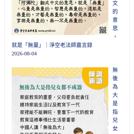
文
的
意
思
，
就是「無量」｜淨空老法師嘉言錄
2026-08-04
無
後
為
大
是
指
兒
女