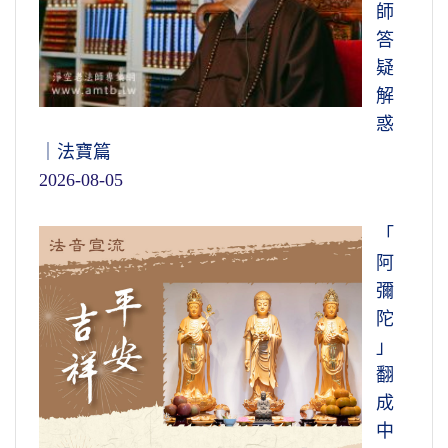
師
答
疑
解
惑
｜法寶篇
2026-08-05
「
阿
彌
陀
」
翻
成
中