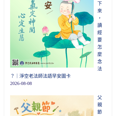
下
來
，
讀
經
要
怎
麼
念
法
？｜淨空老法師法語早安圖卡
2026-08-08
父
親
節