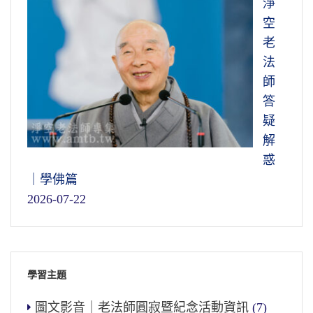
淨
空
老
法
師
答
疑
解
惑
｜學佛篇
2026-07-22
學習主題
圖文影音｜老法師圓寂暨紀念活動資訊
(7)