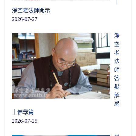
｜
淨空老法師開示
2026-07-27
淨
空
老
法
師
答
疑
解
惑
｜佛學篇
2026-07-25