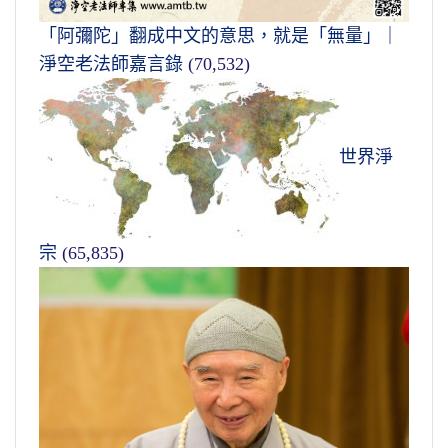
「阿彌陀」翻成中文的意思，就是「無量」｜
淨空老法師嘉言錄
(70,532)
世界淨
宗
(65,835)