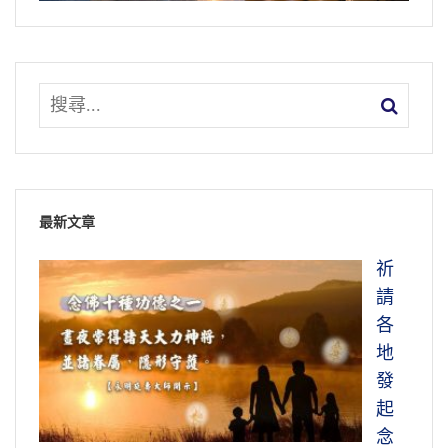
最新文章
祈
請
各
地
發
起
念