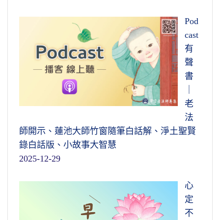
Pod
cast
有
聲
書
｜
老
法
師開示、蓮池大師竹窗隨筆白話解、淨土聖賢
錄白話版、小故事大智慧
2025-12-29
心
定
不