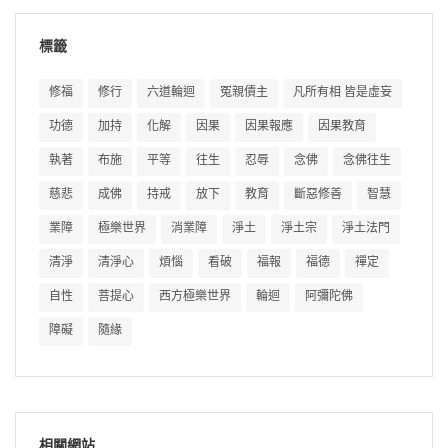
標籤
修福
修行
六道輪迴
冤親債主
凡所有相 皆是虛妄
功德
加持
化解
因果
因果報應
因果教育
執著
布施
平等
往生
忍辱
念佛
念佛往生
慈悲
成佛
持戒
放下
教育
斷惡修善
智慧
業障
極樂世界
消業障
淨土
淨土宗
淨土法門
清淨
清淨心
煩惱
看破
福報
福德
禪定
自性
菩提心
西方極樂世界
輪迴
阿彌陀佛
障礙
隨緣
相關網站