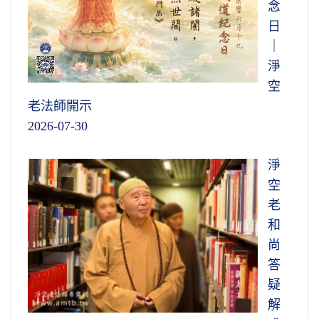
念
日
｜
淨
空
老法師開示
2026-07-30
淨
空
老
和
尚
答
疑
解