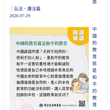
惑
｜弘法、護法篇
2026-07-29
中
國
的
教
育
就
是
和
平
的
教
育