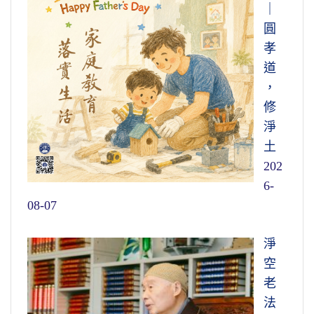
｜
圓
孝
道
，
修
淨
土
202
6-
08-07
淨
空
老
法