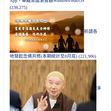
App、華藏桌面瀏覽器Windows/macOS
(238,275)
祈請各
地發起念佛共修(本期統計至8月底)
(221,906)
淨