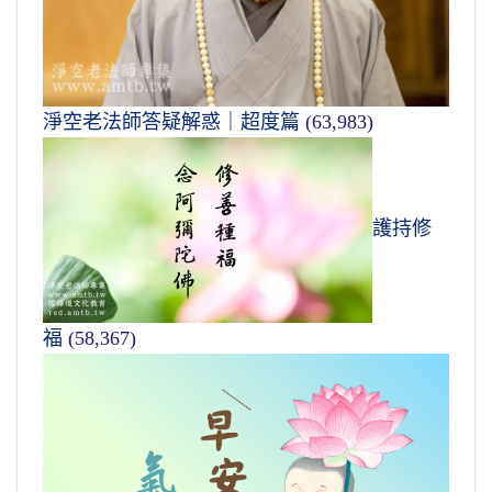
淨空老法師答疑解惑｜超度篇
(63,983)
護持修
福
(58,367)