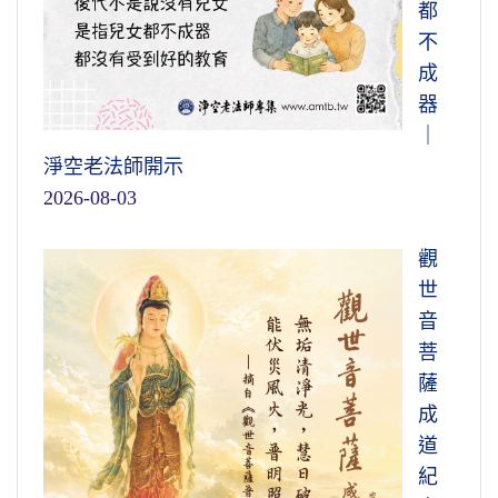
都
不
成
器
｜
淨空老法師開示
2026-08-03
觀
世
音
菩
薩
成
道
紀