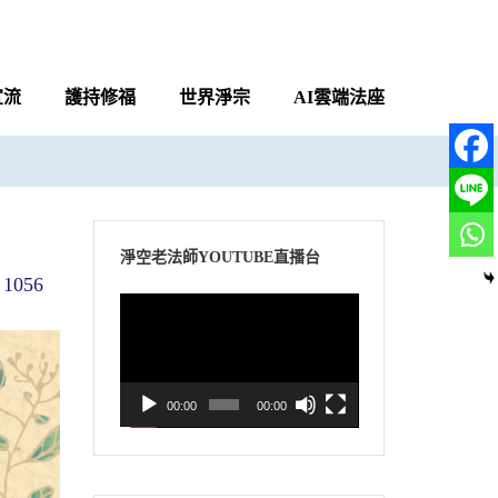
宣流
護持修福
世界淨宗
AI雲端法座
淨空老法師YOUTUBE直播台
1056
視
訊
播
放
00:00
00:00
器