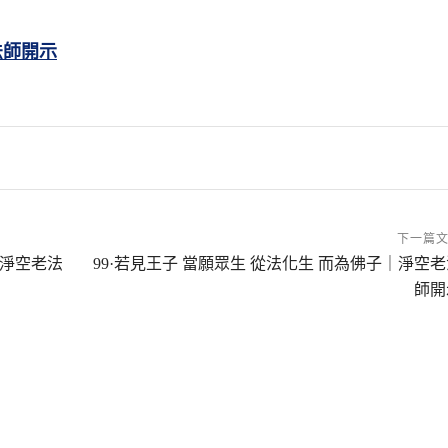
法師開示
下一篇
｜淨空老法
99·若見王子 當願眾生 從法化生 而為佛子｜淨空老
師開