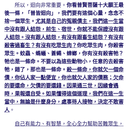
所以，迴向非常重要。
你看普賢菩薩十大願王最
後一條，「普皆迴向」，我們要有這個心量，念念不
捨一個眾生。
尤其是自己的冤親債主，我們這一生當
中沒有跟人結怨，前生、宿世，你就不能保證沒有跟
人結怨。沒有跟人結怨，有沒有跟畜生結怨？有沒有
殺害過畜生？有沒有吃眾生肉？
你吃眾生肉，你殺害
眾生。蚊蟲、螞蟻、蒼蠅、蟑螂，你有沒有殺害牠？
牠也是一條命。不要以為這些動物小，任意的去殺害
牠，錯了，那也是一條命。
殺一條命，你就欠一個命
債，你佔人家一點便宜，你也就欠人家的債務；欠命
的要還命，欠債的要還錢。因果通三世，因緣會遇
時，果報還自受。如果懂得這個道理，我們在這一生
當中，無論是什麼身分，處事待人接物，決定不敢害
人
。
自己有能力、有智慧，全心全力幫助苦難眾生，