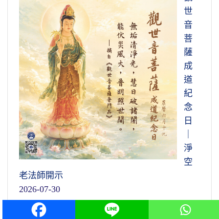
世
音
菩
薩
成
道
紀
念
日
｜
淨
空
老法師開示
2026-07-30
淨