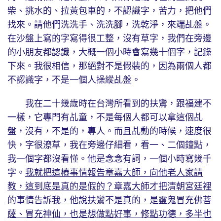
柴、挑水的、拉黃包車的，不認識字，苦力，把他們
找來。請他們洗洗手、洗洗腳，洗乾淨，來端乩盤。
在沙盤上寫的字寫得很工整，沒有草字，我們在旁邊
的小朋友都認識，大概一個小時會寫幾十個字，記錄
下來。我很相信，那絕對不是假裝的，因為兩個人都
不認識字，不是一個人操縱乩盤。
我在二十幾歲時在台灣所看到的扶鸞，跟福建不
一樣，它專門有乩童，不是每個人都可以拿這個乩
盤，沒有，不是的，專人。而且乩動的時候，速度很
快，字很潦草，我在旁邊仔細看，看一、二個鐘點，
我一個字都沒看懂。他是念念有詞，一個小時寫幾千
字。
我就把這樁事情報告章嘉大師，向他老人家請
教，這到底是真的是假的？章嘉大師才把清朝宮廷裡
的事情告訴我，他說扶鸞不是真的，是靈鬼冒充佛菩
薩、冒充神仙，也是想做點好事，修點功德，多半也