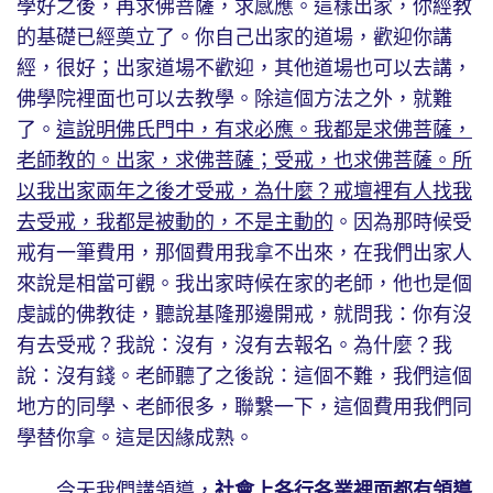
學好之後，再求佛菩薩，求感應。這樣出家，你經教
的基礎已經奠立了。你自己出家的道場，歡迎你講
經，很好；出家道場不歡迎，其他道場也可以去講，
佛學院裡面也可以去教學。除這個方法之外，就難
了。
這說明佛氏門中，有求必應。我都是求佛菩薩，
老師教的。出家，求佛菩薩；受戒，也求佛菩薩。所
以我出家兩年之後才受戒，為什麼？戒壇裡有人找我
去受戒，我都是被動的，不是主動的
。因為那時候受
戒有一筆費用，那個費用我拿不出來，在我們出家人
來說是相當可觀。我出家時候在家的老師，他也是個
虔誠的佛教徒，聽說基隆那邊開戒，就問我：你有沒
有去受戒？我說：沒有，沒有去報名。為什麼？我
說：沒有錢。老師聽了之後說：這個不難，我們這個
地方的同學、老師很多，聯繫一下，這個費用我們同
學替你拿。這是因緣成熟。
今天我們講領導，
社會上各行各業裡面都有領導