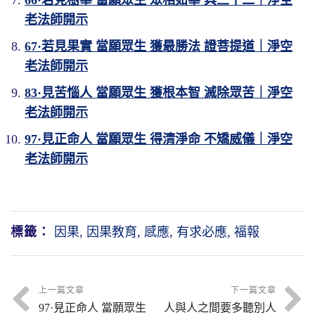
老法師開示
67·若見果實 當願眾生 獲最勝法 證菩提道｜淨空
老法師開示
83·見苦惱人 當願眾生 獲根本智 滅除眾苦｜淨空
老法師開示
97·見正命人 當願眾生 得清淨命 不矯威儀｜淨空
老法師開示
標籤：
因果
,
因果教育
,
感應
,
有求必應
,
福報
上一篇文章
下一篇文章
97·見正命人 當願眾生
人與人之間要多聽別人