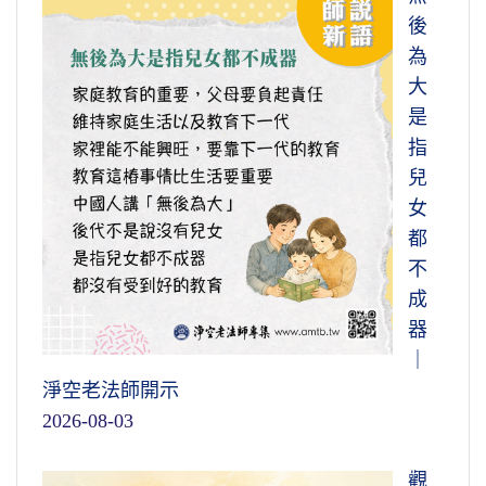
後
為
大
是
指
兒
女
都
不
成
器
｜
淨空老法師開示
2026-08-03
觀