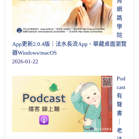
育
網
路
學
院
App更新2.0.4版｜法水長流App、華藏桌面瀏覽
器Windows/macOS
2026-01-22
Pod
cast
有
聲
書
｜
老