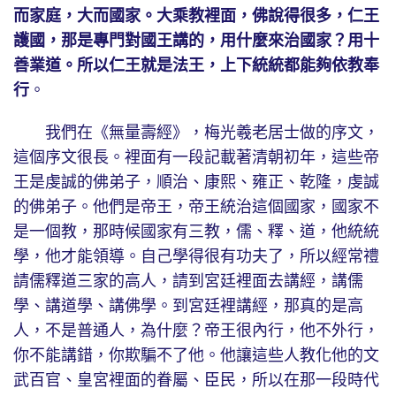
而家庭，大而國家。大乘教裡面，佛說得很多，仁王
護國，那是專門對國王講的，用什麼來治國家？用十
善業道。所以仁王就是法王，上下統統都能夠依教奉
行
。
我們在《無量壽經》，梅光羲老居士做的序文，
這個序文很長。裡面有一段記載著清朝初年，這些帝
王是虔誠的佛弟子，順治、康熙、雍正、乾隆，虔誠
的佛弟子。他們是帝王，帝王統治這個國家，國家不
是一個教，那時候國家有三教，儒、釋、道，他統統
學，他才能領導。自己學得很有功夫了，所以經常禮
請儒釋道三家的高人，請到宮廷裡面去講經，講儒
學、講道學、講佛學。到宮廷裡講經，那真的是高
人，不是普通人，為什麼？帝王很內行，他不外行，
你不能講錯，你欺騙不了他。他讓這些人教化他的文
武百官、皇宮裡面的眷屬、臣民，所以在那一段時代