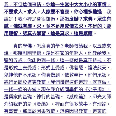
我，不但這個事情，
你這一生當中大大小小的事情，
不要求人。求人，人家要不答應，你心裡多難過
！我
說是！我心裡是會很難過，
那怎麼辦？求佛，眾生有
感，佛就有應。求，並不是用感情去求，不是的；要
用理智，認真去學習，這是真求，這是感應
。
真的學佛，怎麼真的學？老師教給我，以五戒來
說，那時剛剛學佛，還是在家的年輕人，他教給我。
譬如五戒，你能做到一條，這一條就是真正持戒，不
是形式上去受戒；形式上受戒，佛菩薩、護法龍天、
鬼神他們不承認。你真做到，依教奉行，他們承認。
戒行是屬於道德教育，我們懂得這個道理，就真做，
一條一條的去做。現在我介紹同學們的《弟子規》，
是儒家的基礎，德行的基礎。《感應篇》，印光大師
介紹我們的是《彙編》，裡面有很多故事，有理論，
有事實，那屬於因果教育，道德因果教育，道家的