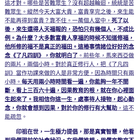
這才對。哪些是苦難眾生？沒有超越輪迴，統統是苦
難眾生。縱然今天大富大貴，富貴享完之後，來生能
不能再得到富貴？靠不住。一萬個人當中，
死了以
後，來生還得人天福報的，恐怕只有幾個人，不成比
例。為什麼？大多數富貴人享福的時候不知道修福，
他所修的福不是真正的福田。這樁事情諸位好好的念
念《了凡四訓》，你就明白了
。前些年，馬來西亞做
的兩片，兩個小時。對於真正修行人，把《了凡四
訓》當作功課來做的人是非常方便，因為時間只有兩
小時。
每天用兩小時時間看一遍，你能夠一年不間
斷，看上三百六十遍，因果教育的根，就在你心裡面
生起來了。我相信你這一生，處事待人接物，起心動
念，你就會想到因果，對於你的修行有大幫助
，這不
能疏忽
。
印祖在世，一生極力提倡，那是真實智慧，他看