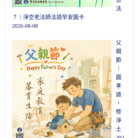
法
？｜淨空老法師法語早安圖卡
2026-08-08
父
親
節
｜
圓
孝
道
，
修
淨
土
202