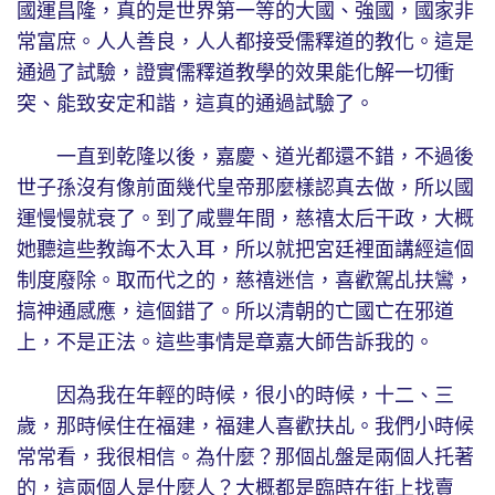
國運昌隆，真的是世界第一等的大國、強國，國家非
常富庶。人人善良，人人都接受儒釋道的教化。這是
通過了試驗，證實儒釋道教學的效果能化解一切衝
突、能致安定和諧，這真的通過試驗了。
一直到乾隆以後，嘉慶、道光都還不錯，不過後
世子孫沒有像前面幾代皇帝那麼樣認真去做，所以國
運慢慢就衰了。到了咸豐年間，慈禧太后干政，大概
她聽這些教誨不太入耳，所以就把宮廷裡面講經這個
制度廢除。取而代之的，慈禧迷信，喜歡駕乩扶鸞，
搞神通感應，這個錯了。所以清朝的亡國亡在邪道
上，不是正法。這些事情是章嘉大師告訴我的。
因為我在年輕的時候，很小的時候，十二、三
歲，那時候住在福建，福建人喜歡扶乩。我們小時候
常常看，我很相信。為什麼？那個乩盤是兩個人托著
的，這兩個人是什麼人？大概都是臨時在街上找賣