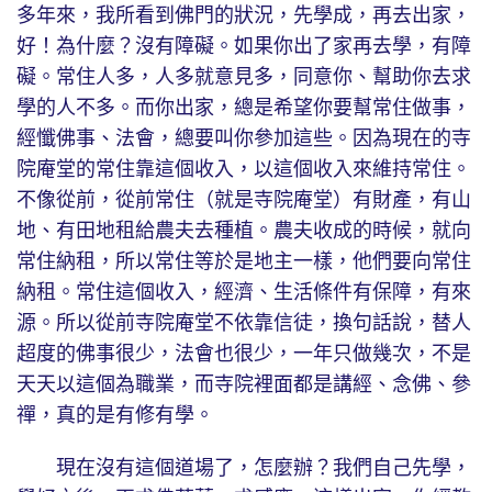
多年來，我所看到佛門的狀況，先學成，再去出家，
好！為什麼？沒有障礙。如果你出了家再去學，有障
礙。常住人多，人多就意見多，同意你、幫助你去求
學的人不多。而你出家，總是希望你要幫常住做事，
經懺佛事、法會，總要叫你參加這些。因為現在的寺
院庵堂的常住靠這個收入，以這個收入來維持常住。
不像從前，從前常住（就是寺院庵堂）有財產，有山
地、有田地租給農夫去種植。農夫收成的時候，就向
常住納租，所以常住等於是地主一樣，他們要向常住
納租。常住這個收入，經濟、生活條件有保障，有來
源。所以從前寺院庵堂不依靠信徒，換句話說，替人
超度的佛事很少，法會也很少，一年只做幾次，不是
天天以這個為職業，而寺院裡面都是講經、念佛、參
禪，真的是有修有學。
現在沒有這個道場了，怎麼辦？我們自己先學，