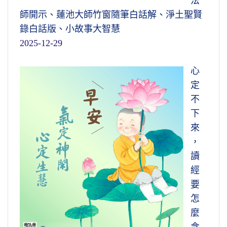
法
師開示、蓮池大師竹窗隨筆白話解、淨土聖賢
錄白話版、小故事大智慧
2025-12-29
心
定
不
下
來
，
讀
經
要
怎
麼
念