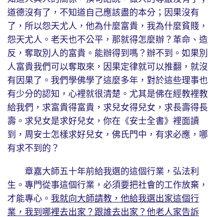
道德沒有了，不知道自己應該盡的本分；因果沒有
了，所以怨天尤人，他為什麼富貴，我為什麼貧賤，
怨天尤人。老天也不公平，那就得怎麼辦？革命、造
反，奪取別人的富貴。能辦得到嗎？辦不到。如果別
人富貴我們可以奪取來，因果定律就可以推翻，就沒
有因果了。我們學佛學了這麼多年，對於這些理事也
有少分的認知，心裡就很清楚。尤其是佛在經教裡教
給我們，求富貴得富貴，求兒女得兒女，求長壽得長
壽。求兒女是求好兒女，你在《安士全書》裡面讀
到，周安士怎樣求好兒女，佛氏門中，有求必應，哪
有求不到的？
章嘉大師五十年前給我選的這個行業，弘法利
生。專門從事這個行業，必須要把社會的工作放棄，
才能專心。
我就向大師請教，他給我選出家這個行
業，我到哪裡去出家？跟誰去出家？他老人家告訴