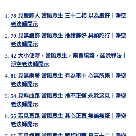
78·見嚴飾人 當願眾生 三十二相 以為嚴好｜淨空
老法師開示
79·見無嚴飾 當願眾生 捨諸飾好 具頭陀行｜淨空
老法師開示
42·大小便時，當願眾生，棄貪瞋癡，蠲除罪法｜
淨空老法師開示
81·見無樂著 當願眾生 有為事中 心無所樂｜淨空
老法師開示
54·見斜曲路 當願眾生 捨不正道 永除惡見｜淨空
老法師開示
55·若見直路 當願眾生 其心正直 無諂無誑｜淨空
老法師開示
66·若見樹華 當願眾生 眾相如華 具三十二｜淨空