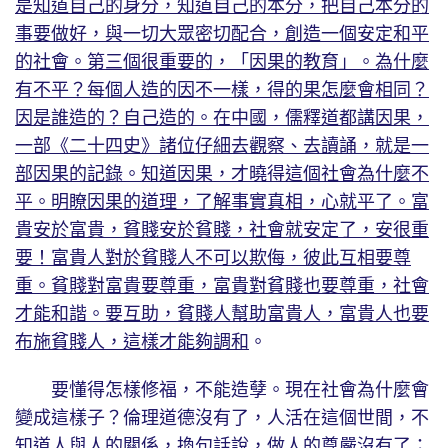
是知道自己的身分，知道自己的本分，把自己本分的
事要做好，與一切大眾密切配合，創造一個安定和平
的社會。第三個很重要的，「因果的教育」。為什麼
有不平？每個人造的因不一樣，得的果怎麼會相同？
因是誰造的？自己造的。在中國，儒釋道都講因果，
一部《二十四史》諸位仔細去觀察、去讀誦，就是一
部因果的記錄。知道因果，才曉得這個社會為什麼不
平。明瞭因果的道理，了解事實真相，心就平了。富
貴安於富貴，貧賤安於貧賤，社會就安定了，安很重
要！富貴人對於貧賤人不可以欺侮，彼此互相要尊
重。貧賤對富貴要尊重，富貴對貧賤也要尊重，社會
才能和諧。要互助，貧賤人幫助富貴人，富貴人也要
布施貧賤人，這樣才能夠調和
。
要懂得怎樣修福，不能造孽。現在社會為什麼會
變成這樣子？倫理道德沒有了，人活在這個世間，不
知道人與人的關係，換句話說，做人的尊嚴沒有了；