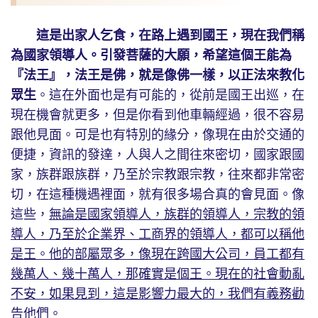
這是出家人乞食，在路上遇到國王，現在我們稱
為國家領導人。引發菩薩的大願，希望這個王能為
『法王』，法王是佛，就是像佛一樣，以正法來教化
眾生
。這在外面也是有可能的，從前是國王出巡，在
現在機會就更多，但是你看到他車輛經過，很不容易
跟他見面。可是也有特別的緣分，像現在由於交通的
便捷，資訊的發達，人與人之間往來密切，國家跟國
家，族群跟族群，乃至於宗教跟宗教，往來都非常密
切，在這種機遇裡面，就有很多場合真的會見面。像
這些，
無論是國家領導人，族群的領導人，宗教的領
導人，乃至於企業界、工商界的領導人，都可以稱他
是王。他的部屬眾多，像現在跨國大公司，員工都有
幾萬人、幾十萬人，那確實是個王。現在的社會動亂
不安，如果見到，這是影響力最大的，我們有義務勸
告他們
。