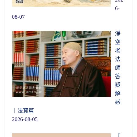
6-
08-07
淨
空
老
法
師
答
疑
解
惑
｜法寶篇
2026-08-05
「