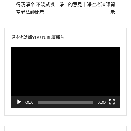
得清淨命 不矯威儀｜淨
的意見｜淨空老法師開
空老法師開示
示
淨空老法師YOUTUBE直播台
視
訊
播
放
器
00:00
00:00