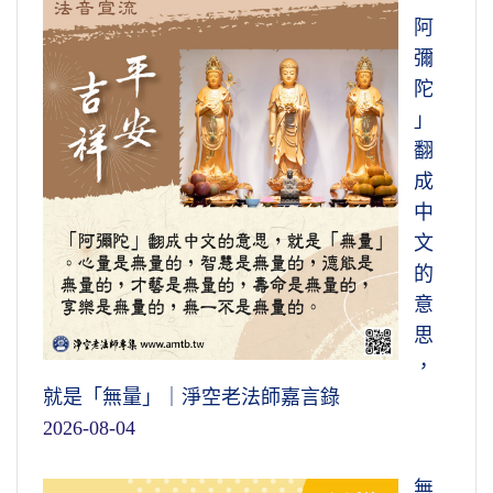
阿
彌
陀
」
翻
成
中
文
的
意
思
，
就是「無量」｜淨空老法師嘉言錄
2026-08-04
無