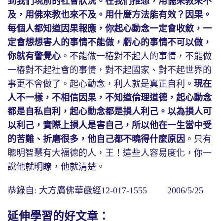
到我們現前的社會狀況。在我們推想，用儒來教來不
及，用佛來教也來不及。用什麼方法能有效？因果。
每個人都知道因果報應，你起心動念一定會收斂，一
定會想想害人的事情不能做，虧心的事情不可以做，
你就有警覺心
。不能做一樁對不起人的事情，不能做
一樁對不起社會的事情，對不起國家、對不起世界的
事更不會做了。起心動念，利人就是真正自利。
現在
人不一樣，不相信因果，不知道倫理道德，起心動念
都是自私自利，起心動念都是損人利己。以為損人可
以利己，實際上損人是害自己，所以他在一生當中受
的苦難、折磨很多，他自己都不曉得什麼原因
。只有
聰明智慧有大福德的人，王！這些人容易度化，你一
說他就明瞭，他就清楚。
恭錄自: 大方廣佛華嚴經12-017-1555 2006/5/25
延伸學習的好文章：