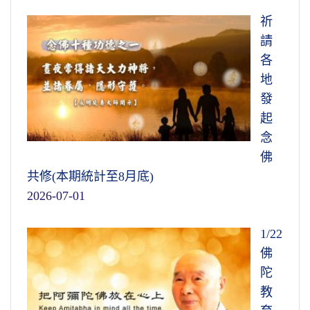
祈
請
各
地
發
起
念
佛
共修(本期統計至8月底)
2026-07-01
1/22
佛
陀
教