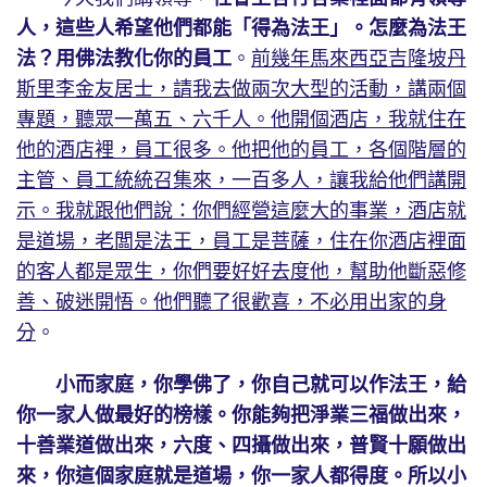
人，這些人希望他們都能「得為法王」。怎麼為法王
法？用佛法教化你的員工
。
前幾年馬來西亞吉隆坡丹
斯里李金友居士，請我去做兩次大型的活動，講兩個
專題，聽眾一萬五、六千人。他開個酒店，我就住在
他的酒店裡，員工很多。他把他的員工，各個階層的
主管、員工統統召集來，一百多人，讓我給他們講開
示。我就跟他們說：你們經營這麼大的事業，酒店就
是道場，老闆是法王，員工是菩薩，住在你酒店裡面
的客人都是眾生，你們要好好去度他，幫助他斷惡修
善、破迷開悟。他們聽了很歡喜，不必用出家的身
分
。
小而家庭，你學佛了，你自己就可以作法王，給
你一家人做最好的榜樣。你能夠把淨業三福做出來，
十善業道做出來，六度、四攝做出來，普賢十願做出
來，你這個家庭就是道場，你一家人都得度。所以小