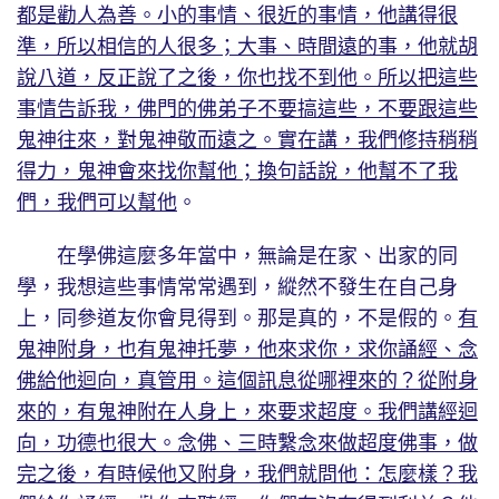
都是勸人為善。小的事情、很近的事情，他講得很
準，所以相信的人很多；大事、時間遠的事，他就胡
說八道，反正說了之後，你也找不到他。所以把這些
事情告訴我，佛門的佛弟子不要搞這些，不要跟這些
鬼神往來，對鬼神敬而遠之。實在講，我們修持稍稍
得力，鬼神會來找你幫他；換句話說，他幫不了我
們，我們可以幫他
。
在學佛這麼多年當中，無論是在家、出家的同
學，我想這些事情常常遇到，縱然不發生在自己身
上，同參道友你會見得到。那是真的，不是假的。
有
鬼神附身，也有鬼神托夢，他來求你，求你誦經、念
佛給他迴向，真管用。這個訊息從哪裡來的？從附身
來的，有鬼神附在人身上，來要求超度。我們講經迴
向，功德也很大。念佛、三時繫念來做超度佛事，做
完之後，有時候他又附身，我們就問他：怎麼樣？我