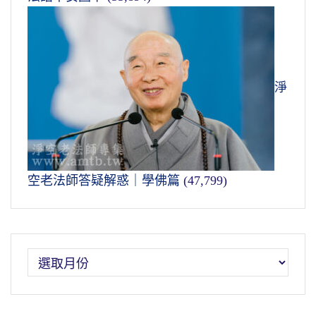
淨
空老法師答疑解惑｜學佛篇
(47,799)