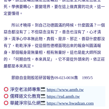
死。學佛要轉心、要變境界，要在這上做真實的功夫，這一
定要懂得。
所以才曉得，到自己功德圓滿的時候，什麼圓滿？一個
惡念都沒有了；不但惡念沒有了，善念也沒有了，心才清
淨。清淨心中本無此物，真假、是非、邪正、善惡什麼都沒
有了，乾乾淨淨，從這個性德裡面現出來的報身叫圓滿報
身。那個報身是無量相，相有無量好。這也是能大師所說
的，「何期自性，本來具足」，它不是從外頭來的，依正莊
嚴都是本來具足。
節錄自金剛般若研習報告09-023-0036集 1995/5
淨空老法師專集
https://www.amtb.tw
儒釋道文化教育
https://rsd.amtb.tw
華藏淨宗弘化網
https://www.hwadzan.com