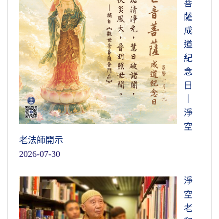
菩
薩
成
道
紀
念
日
｜
淨
空
老法師開示
2026-07-30
淨
空
老