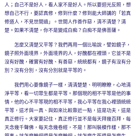
人；自己不是好人，看人家不是好人。所以要迴光反照，想
想自己不行，要認真修，修到什麼？修到能大師講的「若真
修道人，不見世間過」。世間人作善作惡，清不清楚？清
楚。如果不清楚，你不是變成白痴？白痴不是佛菩薩。
怎麼又清楚又平等？我們再用一個比喻說，譬如鏡子，
鏡子照外面境界，外面境界的人，好醜都在裡頭，它並不是
沒有好醜，確實有好醜、有善惡，統統都有，鏡子有沒有分
別？沒有分別，沒有分別就是平等的。
我們用心要像鏡子一樣，清清楚楚、明明瞭瞭，心地清
淨平等，看一切眾生都是平等。那個現的相不平等是他的事
情，他的心不平等現的相不平等，我心平等在我心裡頭統統
平等，這才與一真、與如來比較靠近一點，這是功夫，這是
真正修行。大家要記住，真正修行並不是每天拜幾百拜，每
天念幾千聲佛，每天念幾卷經，不是！那叫裝模作樣，那不
管事。該怎麼輪迴還是怎麼輪迴，該怎麼生死還是怎麼生