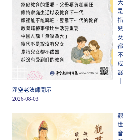
大
是
指
兒
女
都
不
成
器
｜
淨空老法師開示
2026-08-03
觀
世
音