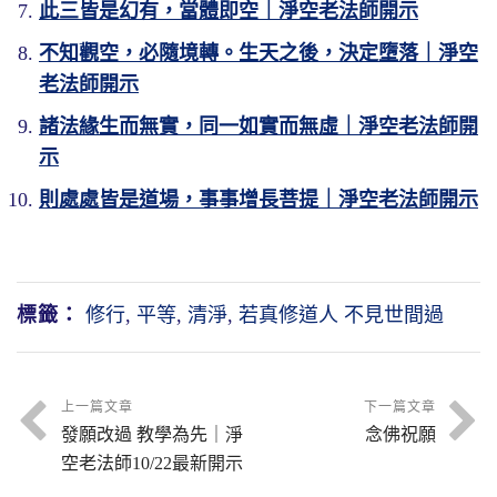
此三皆是幻有，當體即空｜淨空老法師開示
不知觀空，必隨境轉。生天之後，決定墮落｜淨空
老法師開示
諸法緣生而無實，同一如實而無虛｜淨空老法師開
示
則處處皆是道場，事事增長菩提｜淨空老法師開示
標籤：
修行
,
平等
,
清淨
,
若真修道人 不見世間過
上一篇文章
下一篇文章
發願改過 教學為先｜淨
念佛祝願
空老法師10/22最新開示