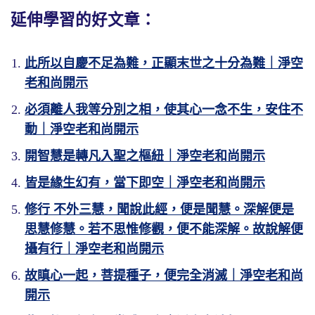
延伸學習的好文章：
此所以自慶不足為難，正顯末世之十分為難｜淨空
老和尚開示
必須離人我等分別之相，使其心一念不生，安住不
動｜淨空老和尚開示
開智慧是轉凡入聖之樞紐｜淨空老和尚開示
皆是緣生幻有，當下即空｜淨空老和尚開示
修行 不外三慧，聞說此經，便是聞慧。深解便是
思慧修慧。若不思惟修觀，便不能深解。故說解便
攝有行｜淨空老和尚開示
故瞋心一起，菩提種子，便完全消滅｜淨空老和尚
開示