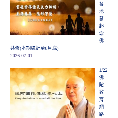
各
地
發
起
念
佛
共修(本期統計至8月底)
2026-07-01
1/22
佛
陀
教
育
網
路