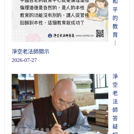
和
平
的
教
育
｜
淨空老法師開示
2026-07-27
淨
空
老
法
師
答
疑