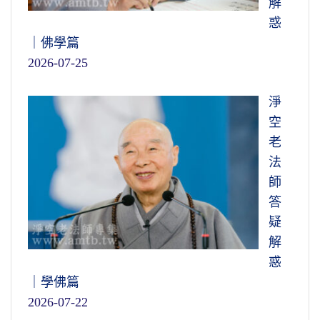
解
惑
｜佛學篇
2026-07-25
淨
空
老
法
師
答
疑
解
惑
｜學佛篇
2026-07-22