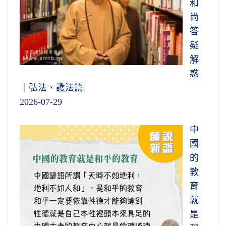
和
尚
答
疑
解
惑
｜弘法、護法篇
2026-07-29
中
國
的
教
育
就
是