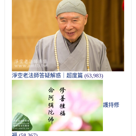
淨空老法師答疑解惑｜超度篇
(63,983)
護持修
福
(58,367)