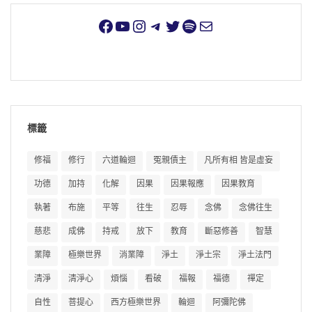
標籤
修福
修行
六道輪迴
冤親債主
凡所有相 皆是虛妄
功德
加持
化解
因果
因果報應
因果教育
執著
布施
平等
往生
忍辱
念佛
念佛往生
慈悲
成佛
持戒
放下
教育
斷惡修善
智慧
業障
極樂世界
消業障
淨土
淨土宗
淨土法門
清淨
清淨心
煩惱
看破
福報
福德
禪定
自性
菩提心
西方極樂世界
輪迴
阿彌陀佛