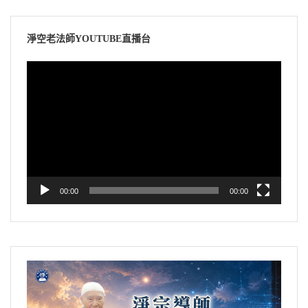
淨空老法師YOUTUBE直播台
視
訊
播
放
器
00:00
00:00