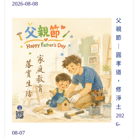
2026-08-08
父
親
節
｜
圓
孝
道
，
修
淨
土
202
6-
08-07