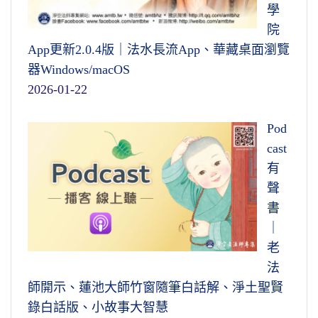
學
院
App更新2.0.4版｜法水長流App、華藏桌面瀏覽
器Windows/macOS
2026-01-22
Pod
cast
有
聲
書
｜
老
法
師開示、蓮池大師竹窗隨筆白話解、淨土聖賢
錄白話版、小故事大智慧