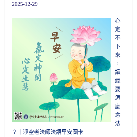
2025-12-29
心
定
不
下
來
，
讀
經
要
怎
麼
念
法
？｜淨空老法師法語早安圖卡