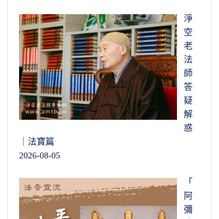
淨
空
老
法
師
答
疑
解
惑
｜法寶篇
2026-08-05
「
阿
彌