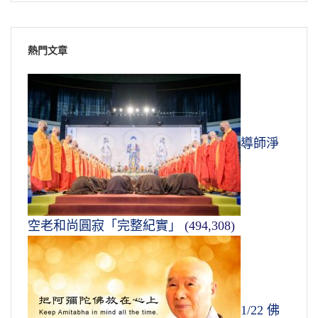
熱門文章
導師淨
空老和尚圓寂「完整紀實」
(494,308)
1/22 佛