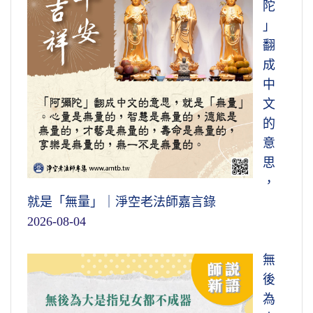
陀
」
翻
成
中
文
的
意
思
，
就是「無量」｜淨空老法師嘉言錄
2026-08-04
無
後
為