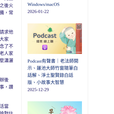
Windows/macOS
之後火
2026-01-22
備，常
請求他
大家
念了不
老人家
麼瀟灑
Podcast有聲書｜老法師開
示、蓮池大師竹窗隨筆白
話解、淨土聖賢錄白話
辦後
版、小故事大智慧
事，讚
2025-12-29
活當
論對什