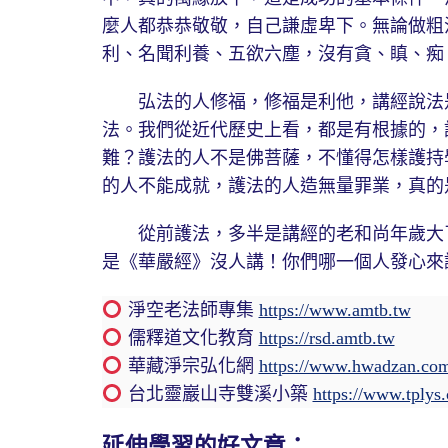
麼人都恭恭敬敬，自己謙虛卑下。無論做粗
利、名聞利養、五欲六塵，沒有貪、瞋、痴
弘法的人修福，修福是利他，講經說法是
法。我們從近代歷史上看，都是有根據的，
難？護法的人不是佛菩薩，不懂得怎樣護持
的人不能成就，護法的人造無量罪業，真的
從前護法，多半是講經的老和尚年歲大了
是《華嚴經》沒人講！你們哪一個人發心來
淨空老法師專集
https://www.amtb.tw
儒釋道文化教育
https://rsd.amtb.tw
華藏淨宗弘化網
https://www.hwadzan.co
台北靈巖山寺雙溪小築
https://www.tplys
延伸學習的好文章：