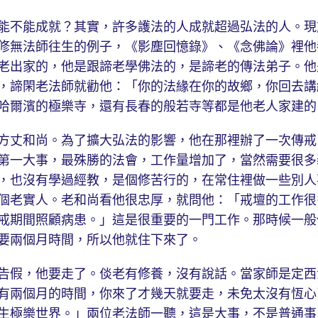
不能成就？其實，許多護法的人成就超過弘法的人。現
修無法師往生的例子，《影塵回憶錄》、《念佛論》裡他
老出家的，他是跟諦老學佛法的，是諦老的傳法弟子。他
，諦閑老法師就勸他：「你的法緣在你的故鄉，你回去講
哈爾濱的極樂寺，還有長春的般若寺等都是他老人家建的
丈和尚。為了擴大弘法的影響，他在那裡辦了一次傳戒
第一大事，最殊勝的法會，工作量增加了，當然需要很多
，也沒有學過經教，是個修苦行的，在常住裡做一些別人
個老實人。老和尚看他很忠厚，就問他：「戒壇的工作很
戒期間照顧病患。」這是很重要的一門工作。那時候一般
要兩個月時間，所以他就住下來了。
假，他要走了。倓老有修養，沒有說話。當家師是定西
有兩個月的時間，你來了才幾天就要走，未免太沒有恆心
生極樂世界。」兩位老法師一聽，這是大事，不是普通事