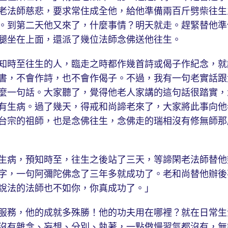
老法師慈悲，要求常住成全他，給他準備兩百斤劈柴往生
。到第二天他又來了，什麼事情？明天就走。趕緊替他準
腿坐在上面，還派了幾位法師念佛送他往生。
時至往生的人，臨走之時都作幾首詩或偈子作紀念，就
書，不會作詩，也不會作偈子。不過，我有一句老實話跟
麼一句話。大家聽了，覺得他老人家講的這句話很踏實，
有生病。過了幾天，得戒和尚諦老來了，大家將此事向他
台宗的祖師，也是念佛往生，念佛走的瑞相沒有修無師那
病，預知時至，往生之後站了三天，等諦閑老法師替他
字，一句阿彌陀佛念了三年多就成功了。老和尚替他辦後
說法的法師也不如你，你真成功了。」
務，他的成就多殊勝！他的功夫用在哪裡？就在日常生
沒有雜念、妄想、分別、執著，一點傲慢習氣都沒有，無