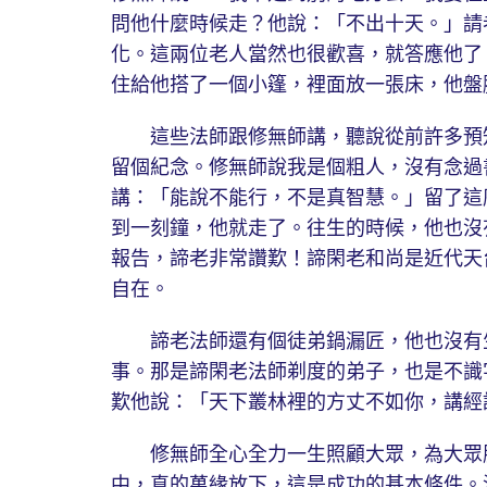
問他什麼時候走？他說：「不出十天。」請
化。這兩位老人當然也很歡喜，就答應他了
住給他搭了一個小篷，裡面放一張床，他盤
這些法師跟修無師講，聽說從前許多預知
留個紀念。修無師說我是個粗人，沒有念過
講：「能說不能行，不是真智慧。」留了這
到一刻鐘，他就走了。往生的時候，他也沒
報告，諦老非常讚歎！諦閑老和尚是近代天
自在。
諦老法師還有個徒弟鍋漏匠，他也沒有生
事。那是諦閑老法師剃度的弟子，也是不識
歎他說：「天下叢林裡的方丈不如你，講經
修無師全心全力一生照顧大眾，為大眾服
中，真的萬緣放下，這是成功的基本條件。