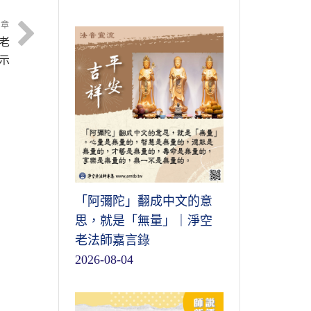
文章
老
示
「阿彌陀」翻成中文的意
思，就是「無量」｜淨空
老法師嘉言錄
2026-08-04