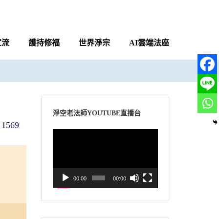
宣流
護持修福
世界淨宗
AI雲端法座
淨空老法師YOUTUBE直播台
1569
視
訊
播
放
00:00
00:00
器