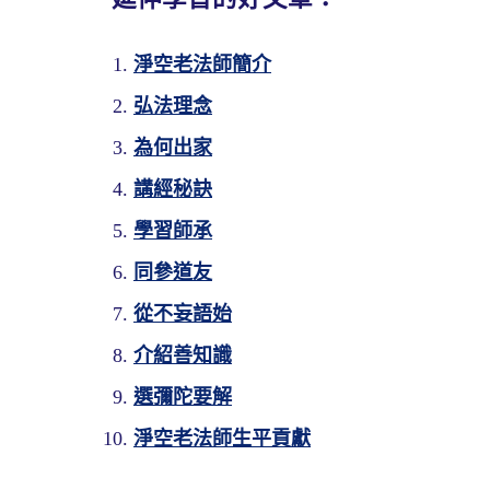
淨空老法師簡介
弘法理念
為何出家
講經秘訣
學習師承
同參道友
從不妄語始
介紹善知識
選彌陀要解
淨空老法師生平貢獻