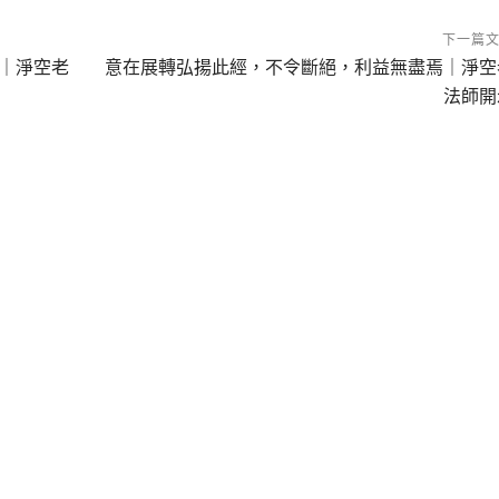
下一篇
｜淨空老
意在展轉弘揚此經，不令斷絕，利益無盡焉｜淨空
法師開