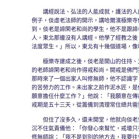
講經說法、弘法的人能成就，護法的人能
例子，倓虛老法師的開示，講哈爾濱極樂寺
到。倓老是諦閑老和尚的學生，他不是跟諦
人，東北那邊沒有人講經。他學了經教之後
法度眾生。」所以，東北有十幾個道場，像
極樂寺建成之後，倓老是開山的住持、方
的老師諦閑老和尚作得戒和尚。開戒是佛門
那時來了一個出家人叫修無師，他不認識字
的苦勞力的工作。未出家之前作泥水匠，是
願意擔任什麼工作？」他說：「我願意在傳
戒期是五十三天，從籌備到清理常住總共需
但住了沒多久，還未開堂，他就向倓老告
沉不住氣責備他：「你發心來幫忙，戒壇只
修無師說：「我不是到別的地方去，我要往