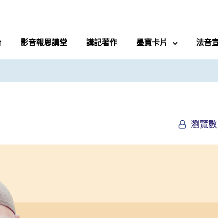
台
影音報恩講堂
講記著作
墨寶卡片
法音
瀏覽數 