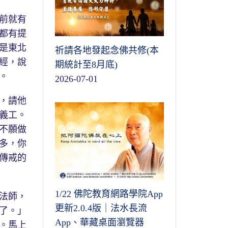
前就有
都有提
是東北
祈請各地發起念佛共修(本
經，說
期統計至8月底)
。
2026-07-01
，請他
義工。
不願做
多，你
傳戒的
1/22 佛陀教育網路學院App
法師，
更新2.0.4版｜法水長流
了。」
App、華藏桌面瀏覽器
。馬上