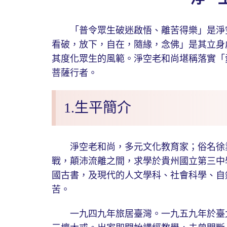
「普令眾生破迷啟悟、離苦得樂」是淨空
看破，放下，自在，隨緣，念佛」是其立身
其度化眾生的風範。淨空老和尚堪稱落實「
菩薩行者。
1.生平簡介
淨空老和尚，多元文化教育家；俗名徐業
戰，顛沛流離之間，求學於貴州國立第三中
國古書，及現代的人文學科、社會科學、自
苦。
一九四九年旅居臺灣。一九五九年於臺北