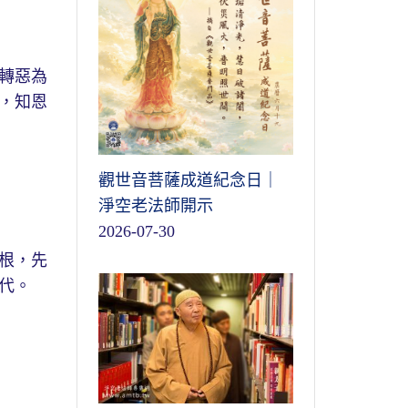
轉惡為
，知恩
觀世音菩薩成道紀念日｜
淨空老法師開示
2026-07-30
根，先
代。