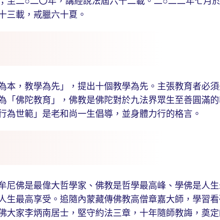
；至二○二〇年，講經說法屆六十二載。二○二二年七月
十三載，戒臘六十夏。
本，教學為先」，提出十個教學為先。主張教育者必須
為「佛陀教育」，佛教是佛陀對於九法界眾生至善圓滿的
行為世範」是老和尚一生倡導，並身體力行的格言。
尼佛是最偉大哲學家、佛教是哲學最高峰、學佛是人生
人生最高享受。追隨內蒙藏傳佛教高僧章嘉大師，學習看
佛大家李炳南居士，堅守約法三章，十年隨師教誨，奠定