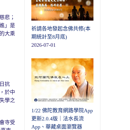
慈悲；
進」是
祈請各地發起念佛共修(本
的大乘
期統計至8月底)
2026-07-01
日抗
，於中
失學之
1/22 佛陀教育網路學院App
更新2.0.4版｜法水長流
會寺受
App、華藏桌面瀏覽器