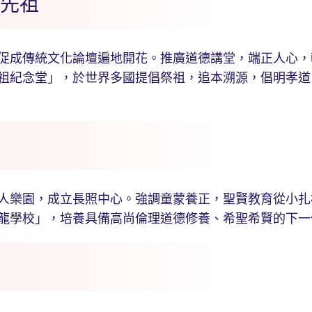
姓先祖
成傳統文化論壇遍地開花。推廣道德講堂，端正人心，
祖紀念堂」，於世界多國提倡祭祖，追本溯源，倡明孝道
樂園，成立長照中心。強調童蒙養正，聖賢教育從小扎
龍學校」，培養具備高尚倫理道德修養、希聖希賢的下一