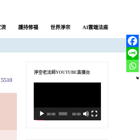
宣流
護持修福
世界淨宗
AI雲端法座
淨空老法師YOUTUBE直播台
5510
視
訊
播
放
00:00
00:00
器