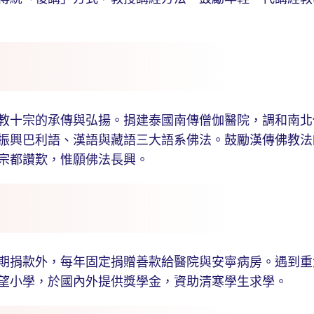
十宗的承傳與弘揚。捐建泰國南傳僧伽醫院，調和南北
振興巴利語、漢語與藏語三大語系佛法。鼓勵漢傳佛教法
宗都讚歎，惟願佛法長興。
捐款外，每年固定捐贈善款給醫院與安寧病房。遇到重
望小學，於國內外提供獎學金，資助清寒學生求學。