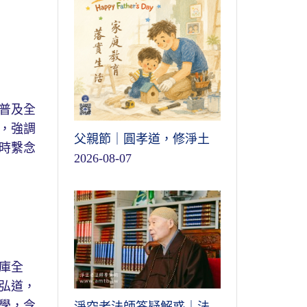
普及全
，強調
父親節｜圓孝道，修淨土
時繫念
2026-08-07
庫全
弘道，
學，令