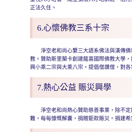
正法久住。
6.心懷佛教三系十宗
淨空老和尚心繫三大語系佛法與漢傳佛教
教。贊助斯里蘭卡創建龍喜國際佛教大學，
興小乘二宗與大乘八宗。提倡僧讚僧，對各
7.熱心公益 賑災興學
淨空老和尚熱心贊助慈善事業，除不定期
難，每每慷慨解囊，捐贈鉅款賑災。捐建希