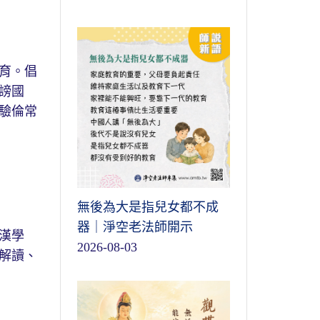
育。倡
謗國
驗倫常
無後為大是指兒女都不成
器｜淨空老法師開示
漢學
2026-08-03
解讀、