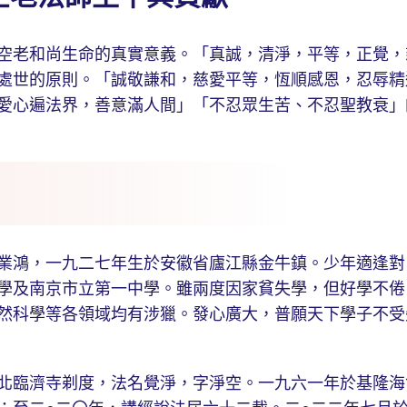
老和尚生命的真實意義。「真誠，清淨，平等，正覺，
處世的原則。「誠敬謙和，慈愛平等，恆順感恩，忍辱精
愛心遍法界，善意滿人間」「不忍眾生苦、不忍聖教衰」
鴻，一九二七年生於安徽省廬江縣金牛鎮。少年適逢對
學及南京市立第一中學。雖兩度因家貧失學，但好學不倦
然科學等各領域均有涉獵。發心廣大，普願天下學子不受
臨濟寺剃度，法名覺淨，字淨空。一九六一年於基隆海