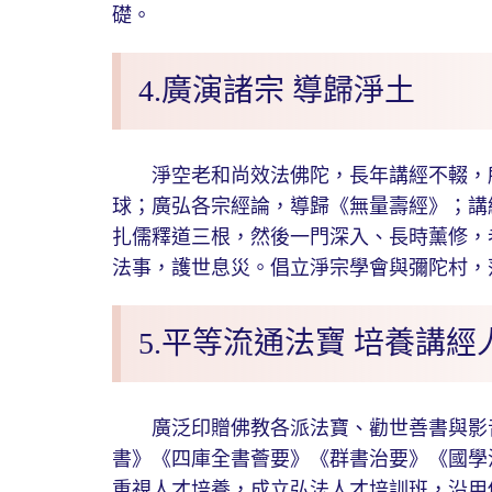
礎。
4.廣演諸宗 導歸淨土
淨空老和尚效法佛陀，長年講經不輟，所
球；廣弘各宗經論，導歸《無量壽經》；講
扎儒釋道三根，然後一門深入、長時薰修，
法事，護世息災。倡立淨宗學會與彌陀村，
5.平等流通法寶 培養講經
廣泛印贈佛教各派法寶、勸世善書與影音
書》《四庫全書薈要》《群書治要》《國學
重視人才培養，成立弘法人才培訓班，沿用