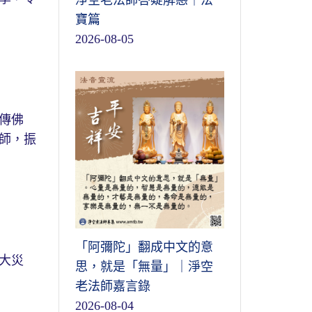
淨空老法師答疑解惑｜法
寶篇
2026-08-05
傳佛
師，振
「阿彌陀」翻成中文的意
大災
思，就是「無量」｜淨空
老法師嘉言錄
2026-08-04