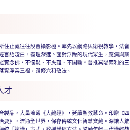
住止處往往設置攝影棚。率先以網路與衛視教學，法音
經言語淺白，義理深邃。面對浮躁的現代眾生，應病與藥
老實念佛，不懷疑、不夾雜、不間斷。普推冥陽兩利的三
落實淨業三福，讚修六和敬法。
人才
製品，大量流通《大藏經》，延續聖教慧命。印贈《四
治要》，流通全世界，保存傳統文化智慧寶藏。深諳人能
傳統「複講」方式，教授講經方法。鼓勵年輕一代講經教