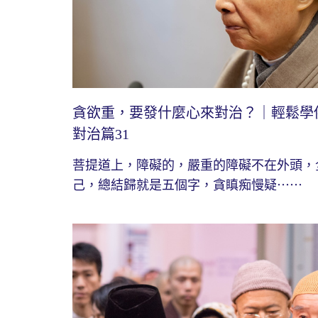
貪欲重，要發什麼心來對治？｜輕鬆學
對治篇31
菩提道上，障礙的，嚴重的障礙不在外頭，
己，總結歸就是五個字，貪瞋痴慢疑⋯⋯