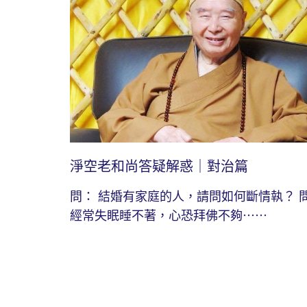
淨空老和尚答疑解惑｜對治篇
問： 結婚有家庭的人，請問如何斷情執？ 
經常失眠睡不著，心恐拜佛不夠⋯⋯