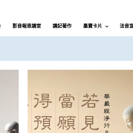
台
影音報恩講堂
講記著作
墨寶卡片
法音