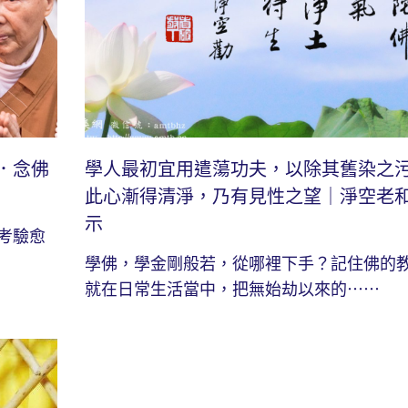
．念佛
學人最初宜用遣蕩功夫，以除其舊染之
此心漸得清淨，乃有見性之望｜淨空老
示
考驗愈
學佛，學金剛般若，從哪裡下手？記住佛的
就在日常生活當中，把無始劫以來的⋯⋯