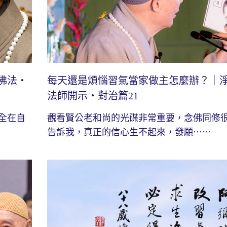
佛法・
每天還是煩惱習氣當家做主怎麼辦？｜
法師開示・對治篇21
全在自
觀看賢公老和尚的光碟非常重要，念佛同修
告訴我，真正的信心生不起來，發願⋯⋯