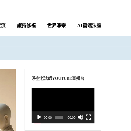
宣流
護持修福
世界淨宗
AI雲端法座
淨空老法師YOUTUBE直播台
視
訊
播
放
00:00
00:00
器