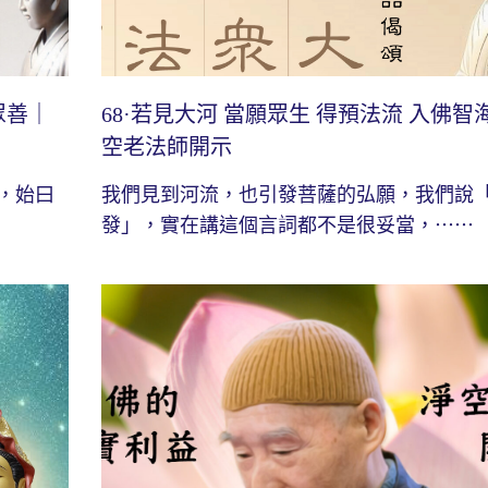
眾善｜
68·若見大河 當願眾生 得預法流 入佛智
空老法師開示
，始曰
我們見到河流，也引發菩薩的弘願，我們說
發」，實在講這個言詞都不是很妥當，⋯⋯