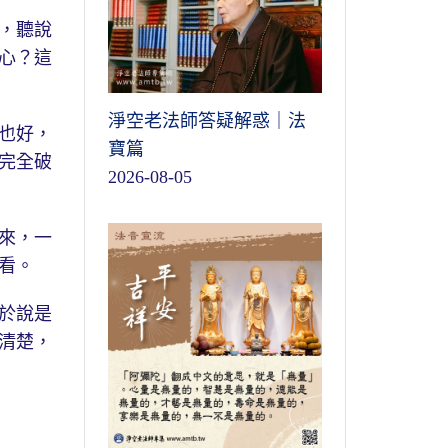
，聽說
心？這
淨空老法師答疑解惑｜法
也好，
寶篇
完全破
2026-08-05
來，一
看。
於說是
清楚，