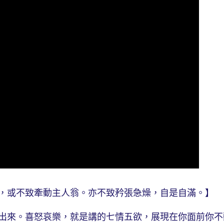
或不致牽動主人翁。亦不致矜張急燥，自是自滿。】
來。喜怒哀樂，就是講的七情五欲，展現在你面前你不