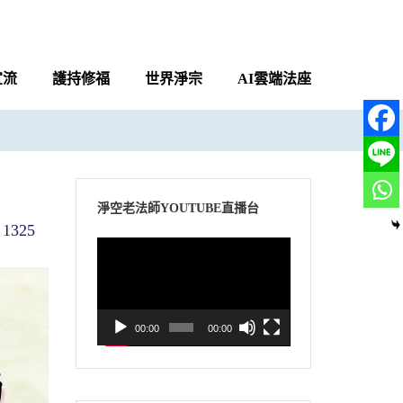
宣流
護持修福
世界淨宗
AI雲端法座
淨空老法師YOUTUBE直播台
1325
視
訊
播
放
00:00
00:00
器