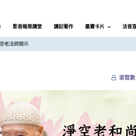
台
影音報恩講堂
講記著作
墨寶卡片
法音
空老法師開示
瀏覽數 