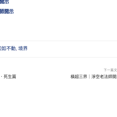
開示
師開示
如如不動
,
境界
下一篇
．死生篇
橫超三界｜淨空老法師開