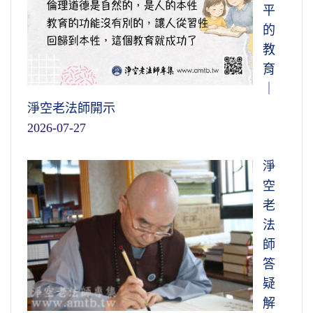
平
的
教
育
｜
淨空老法師開示
2026-07-27
淨
空
老
法
師
答
疑
解