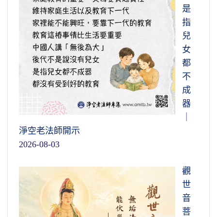
是
指
兒
女
都
不
成
器
｜
淨空老法師開示
2026-08-03
觀
世
音
菩