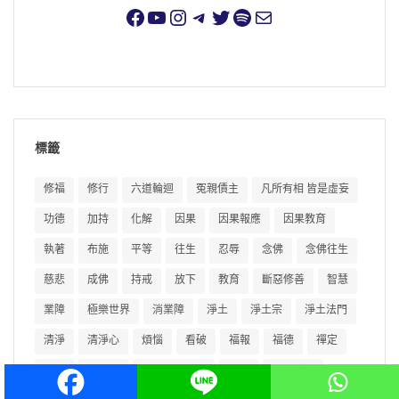
標籤
修福
修行
六道輪迴
冤親債主
凡所有相 皆是虛妄
功德
加持
化解
因果
因果報應
因果教育
執著
布施
平等
往生
忍辱
念佛
念佛往生
慈悲
成佛
持戒
放下
教育
斷惡修善
智慧
業障
極樂世界
消業障
淨土
淨土宗
淨土法門
清淨
清淨心
煩惱
看破
福報
福德
禪定
自性
菩提心
西方極樂世界
輪迴
阿彌陀佛