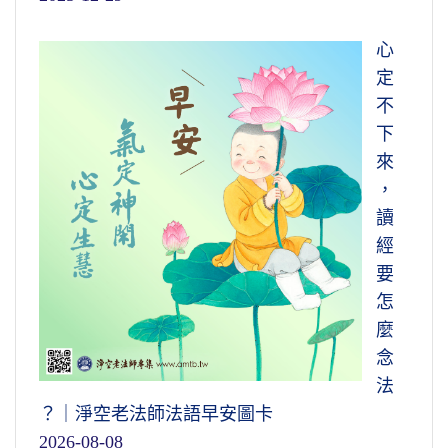
心
定
不
下
來
，
讀
經
要
怎
麼
念
法
？｜淨空老法師法語早安圖卡
2026-08-08