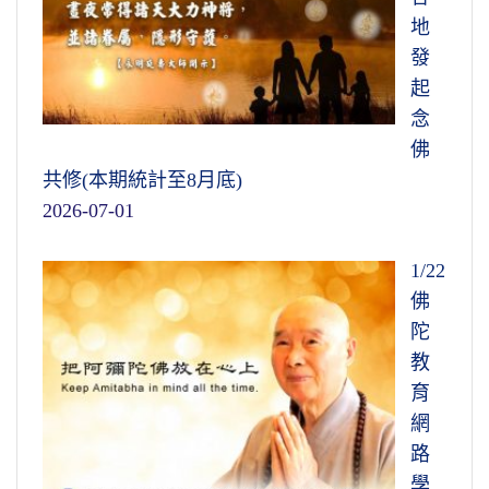
地
發
起
念
佛
共修(本期統計至8月底)
2026-07-01
1/22
佛
陀
教
育
網
路
學