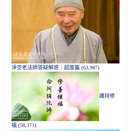
淨空老法師答疑解惑｜超度篇
(63,987)
護持修
福
(58,371)