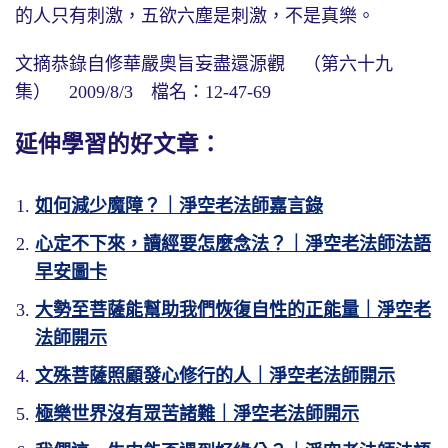
的人只有刺激，五欲六塵是刺激，不是真樂。
文摘恭錄自修華嚴奧旨妄盡還源觀 （第六十九
集） 2009/8/3 檔名：12-47-69
延伸學習的好文章：
如何減少魔障？｜淨空老法師嘉言錄
心定不下來，讀經要怎麼念法？｜淨空老法師法語
早安圖卡
大勢至菩薩能幫助我們恢復自性的正能量｜淨空老
法師開示
文殊菩薩照顧發心修行的人｜淨空老法師開示
極樂世界沒有眾苦諸難｜淨空老法師開示