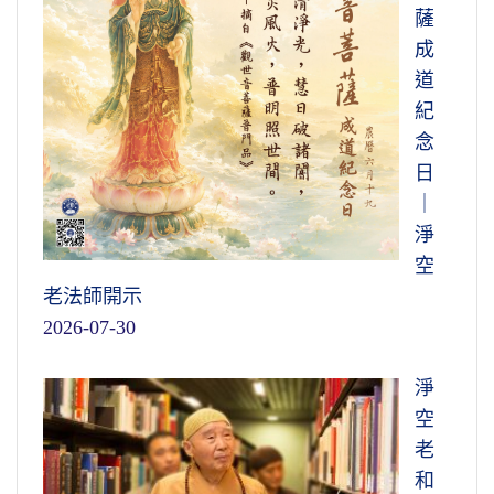
薩
成
道
紀
念
日
｜
淨
空
老法師開示
2026-07-30
淨
空
老
和