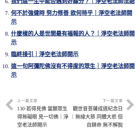
我們這一生中能否遇到好緣分？｜淨空老法師法語
何不於強健時 努力修善 欲何待乎｜淨空老法師開
示
什麼樣的人是世間最有福報的人？｜淨空老法師開
示
臨終接引｜淨空老法師開示
這一句阿彌陀佛沒有不得度的眾生｜淨空老法師開
示
上一篇文章
下一篇文章
130·若得見佛 當願眾生
觀世音菩薩成道紀念日
得無礙眼 見一切佛｜淨
｜無緣大慈 同體大悲 但
空老法師開示
自歸命 無不解脫