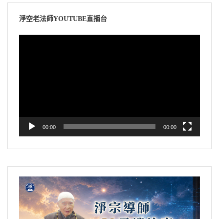
淨空老法師YOUTUBE直播台
視
訊
播
放
器
00:00
00:00