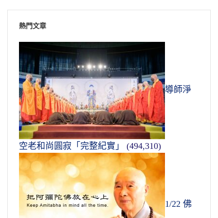
熱門文章
導師淨
空老和尚圓寂「完整紀實」
(494,310)
1/22 佛