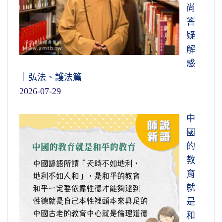
尚
答
疑
解
惑
｜弘法、護法篇
2026-07-29
中
國
的
教
育
就
是
和