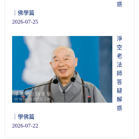
惑
｜佛學篇
2026-07-25
淨
空
老
法
師
答
疑
解
惑
｜學佛篇
2026-07-22