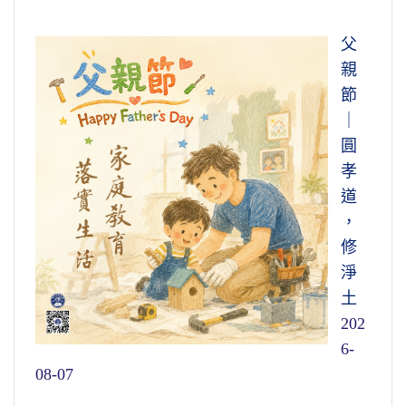
父
親
節
｜
圓
孝
道
，
修
淨
土
202
6-
08-07