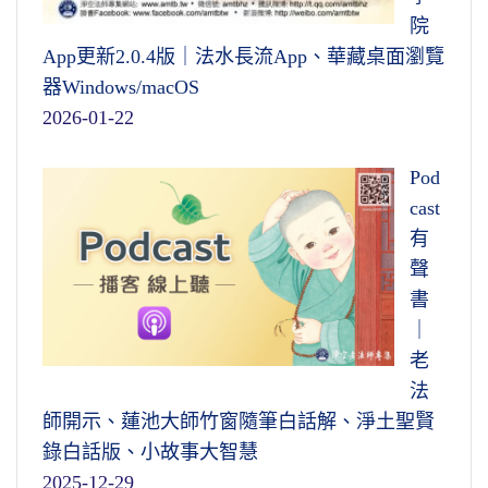
院
App更新2.0.4版｜法水長流App、華藏桌面瀏覽
器Windows/macOS
2026-01-22
Pod
cast
有
聲
書
｜
老
法
師開示、蓮池大師竹窗隨筆白話解、淨土聖賢
錄白話版、小故事大智慧
2025-12-29