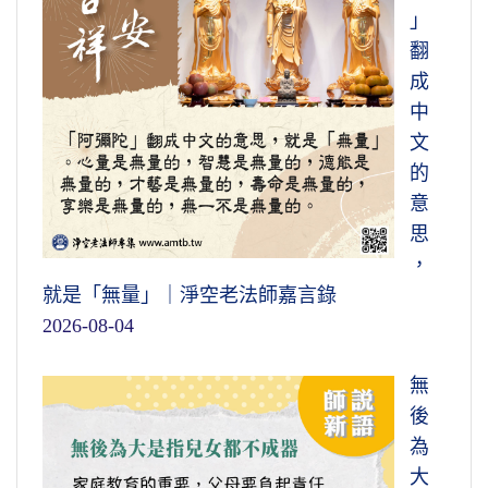
」
翻
成
中
文
的
意
思
，
就是「無量」｜淨空老法師嘉言錄
2026-08-04
無
後
為
大