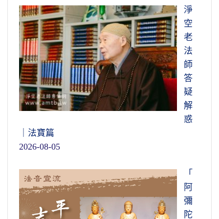
淨
空
老
法
師
答
疑
解
惑
｜法寶篇
2026-08-05
「
阿
彌
陀