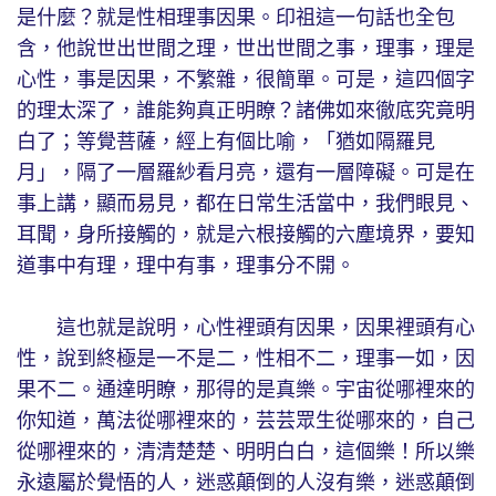
是什麼？就是性相理事因果。印祖這一句話也全包
含，他說世出世間之理，世出世間之事，理事，理是
心性，事是因果，不繁雜，很簡單。可是，這四個字
的理太深了，誰能夠真正明瞭？諸佛如來徹底究竟明
白了；等覺菩薩，經上有個比喻，「猶如隔羅見
月」，隔了一層羅紗看月亮，還有一層障礙。可是在
事上講，顯而易見，都在日常生活當中，我們眼見、
耳聞，身所接觸的，就是六根接觸的六塵境界，要知
道事中有理，理中有事，理事分不開。
這也就是說明，心性裡頭有因果，因果裡頭有心
性，說到終極是一不是二，性相不二，理事一如，因
果不二。通達明瞭，那得的是真樂。宇宙從哪裡來的
你知道，萬法從哪裡來的，芸芸眾生從哪來的，自己
從哪裡來的，清清楚楚、明明白白，這個樂！所以樂
永遠屬於覺悟的人，迷惑顛倒的人沒有樂，迷惑顛倒