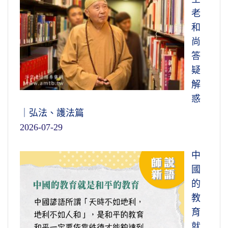
老
和
尚
答
疑
解
惑
｜弘法、護法篇
2026-07-29
中
國
的
教
育
就