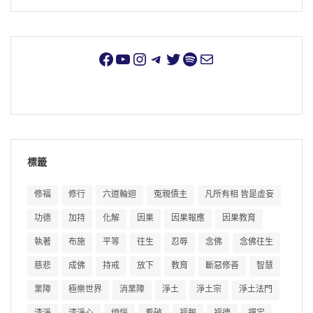
標籤
修福
修行
六道輪迴
冤親債主
凡所有相 皆是虛妄
功德
加持
化解
因果
因果報應
因果教育
執著
布施
平等
往生
忍辱
念佛
念佛往生
慈悲
成佛
持戒
放下
教育
斷惡修善
智慧
業障
極樂世界
消業障
淨土
淨土宗
淨土法門
清淨
清淨心
煩惱
看破
福報
福德
禪定