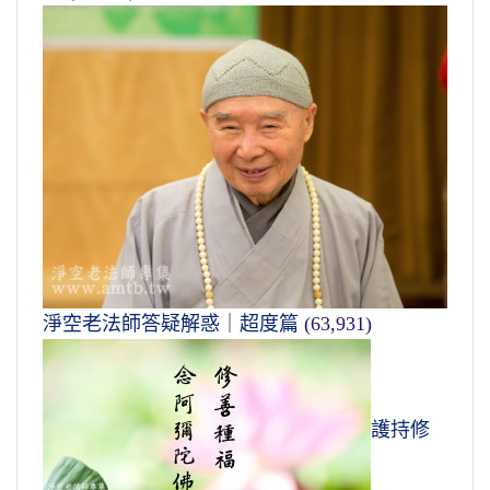
淨空老法師答疑解惑｜超度篇
(63,931)
護持修