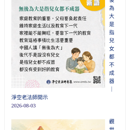
後
為
大
是
指
兒
女
都
不
成
器
｜
淨空老法師開示
2026-08-03
觀
世