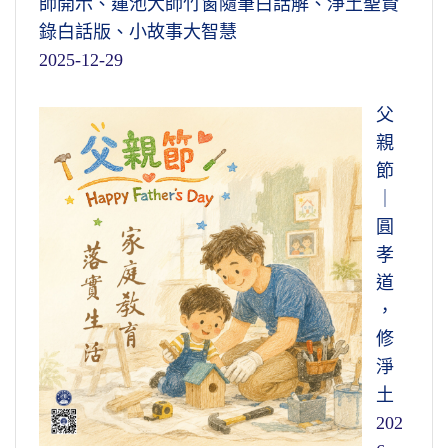
師開示、蓮池大師竹窗隨筆白話解、淨土聖賢
錄白話版、小故事大智慧
2025-12-29
父
親
節
｜
圓
孝
道
，
修
淨
土
202