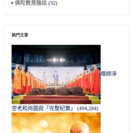
佛陀教育雜誌
(32)
熱門文章
導師淨
空老和尚圓寂「完整紀實」
(494,284)