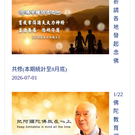
祈
請
各
地
發
起
念
佛
共修(本期統計至8月底)
2026-07-01
1/22
佛
陀
教
育