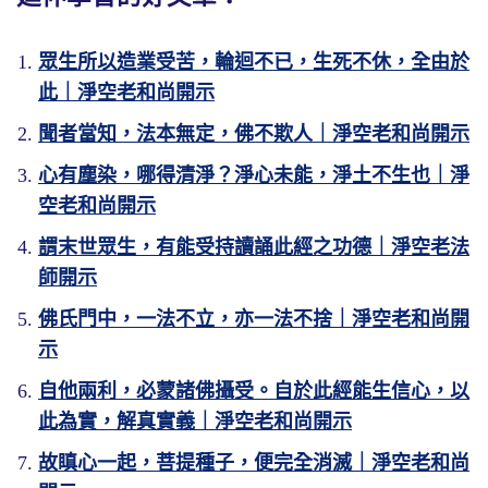
眾生所以造業受苦，輪迴不已，生死不休，全由於
此｜淨空老和尚開示
聞者當知，法本無定，佛不欺人｜淨空老和尚開示
心有塵染，哪得清淨？淨心未能，淨土不生也｜淨
空老和尚開示
謂末世眾生，有能受持讀誦此經之功德｜淨空老法
師開示
佛氏門中，一法不立，亦一法不捨｜淨空老和尚開
示
自他兩利，必蒙諸佛攝受。自於此經能生信心，以
此為實，解真實義｜淨空老和尚開示
故瞋心一起，菩提種子，便完全消滅｜淨空老和尚