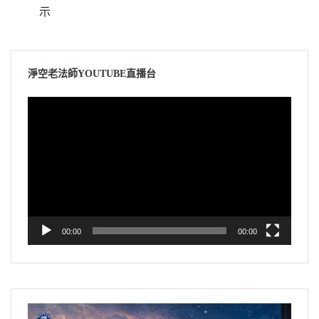
示
淨空老法師YOUTUBE直播台
視
訊
播
放
器
00:00
00:00