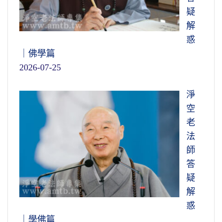
疑
解
惑
｜佛學篇
2026-07-25
淨
空
老
法
師
答
疑
解
惑
｜學佛篇