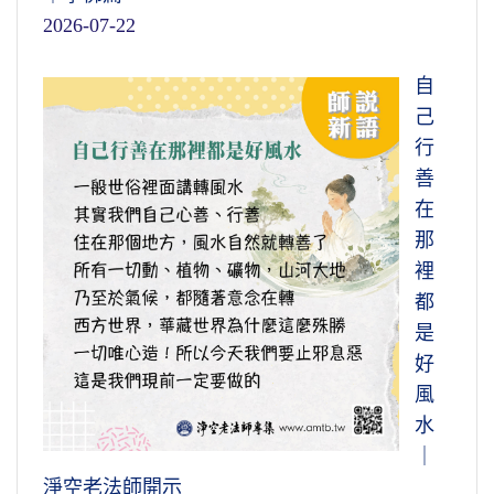
2026-07-22
自
己
行
善
在
那
裡
都
是
好
風
水
｜
淨空老法師開示