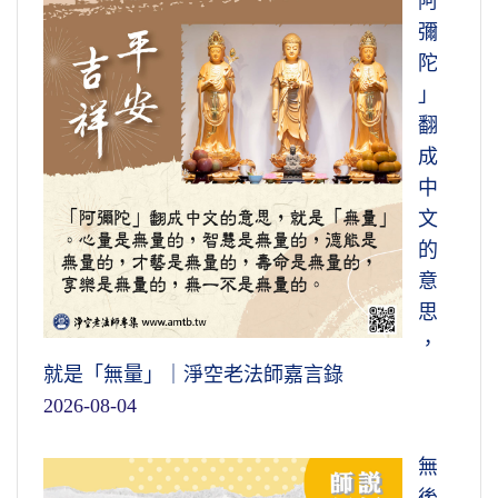
阿
彌
陀
」
翻
成
中
文
的
意
思
，
就是「無量」｜淨空老法師嘉言錄
2026-08-04
無