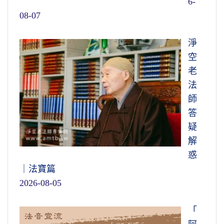
6-
08-07
淨
空
老
法
師
答
疑
解
惑
｜法寶篇
2026-08-05
「