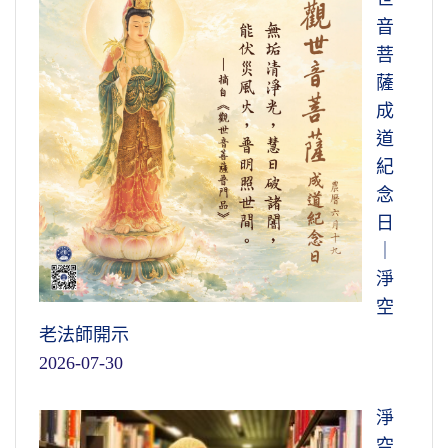
音
菩
薩
成
道
紀
念
日
｜
淨
空
老法師開示
2026-07-30
淨
空