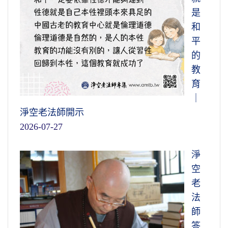
是
和
平
的
教
育
｜
淨空老法師開示
2026-07-27
淨
空
老
法
師
答