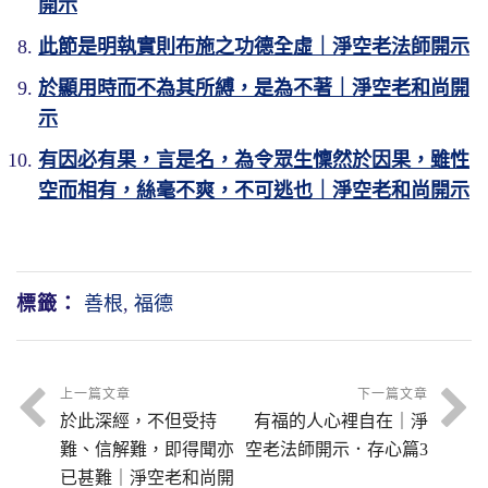
開示
此節是明執實則布施之功德全虛｜淨空老法師開示
於顯用時而不為其所縛，是為不著｜淨空老和尚開
示
有因必有果，言是名，為令眾生懍然於因果，雖性
空而相有，絲毫不爽，不可逃也｜淨空老和尚開示
標籤：
善根
,
福德
上一篇文章
下一篇文章
於此深經，不但受持
有福的人心裡自在｜淨
難、信解難，即得聞亦
空老法師開示．存心篇3
已甚難｜淨空老和尚開