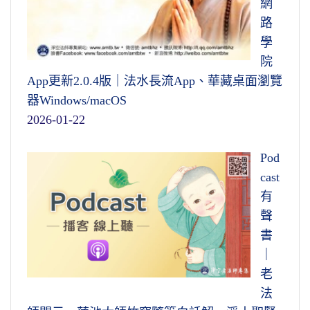
網
路
學
院
App更新2.0.4版｜法水長流App、華藏桌面瀏覽
器Windows/macOS
2026-01-22
Pod
cast
有
聲
書
｜
老
法