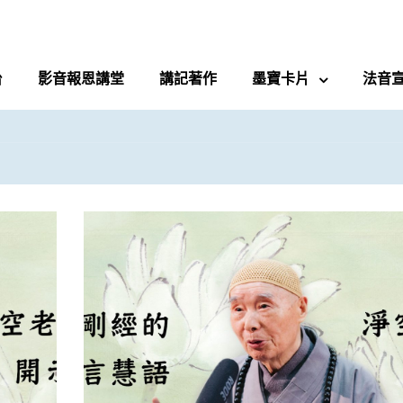
台
影音報恩講堂
講記著作
墨寶卡片
法音