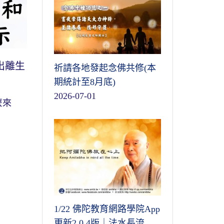
出離生
祈請各地發起念佛共修(本
期統計至8月底)
2026-07-01
麼來
1/22 佛陀教育網路學院App
更新2.0.4版｜法水長流