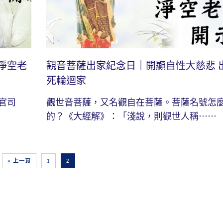
淨空老
觀音菩薩出家紀念日｜開顯自性大慈悲 
死輪迴家
官司
觀世音菩薩，又名觀自在菩薩。菩薩名號怎
的？《大經解》：「淺說，則觀世人稱⋯⋯
« 上一頁
1
2