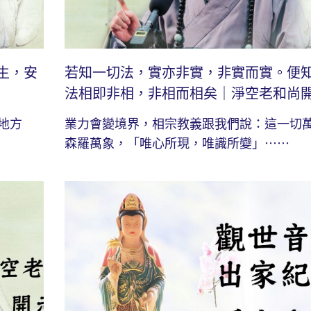
生，安
若知一切法，實亦非實，非實而實。便
法相即非相，非相而相矣｜淨空老和尚
地方
業力會變境界，相宗教義跟我們說：這一切
森羅萬象，「唯心所現，唯識所變」⋯⋯