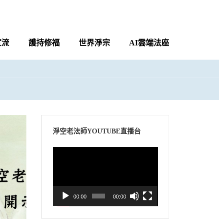
宣流
護持修福
世界淨宗
AI雲端法座
淨空老法師YOUTUBE直播台
視
訊
播
放
00:00
00:00
器