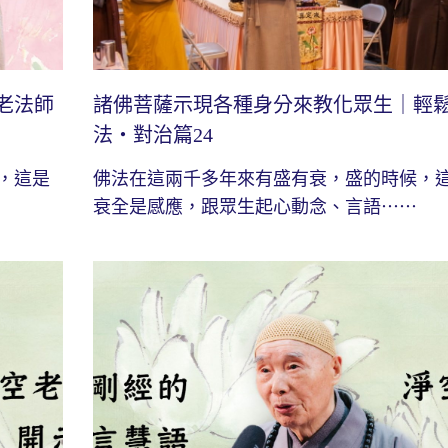
老法師
諸佛菩薩示現各種身分來教化眾生｜輕
法・對治篇24
，這是
佛法在這兩千多年來有盛有衰，盛的時候，
衰全是感應，跟眾生起心動念、言語⋯⋯