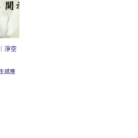
｜淨空
生感應