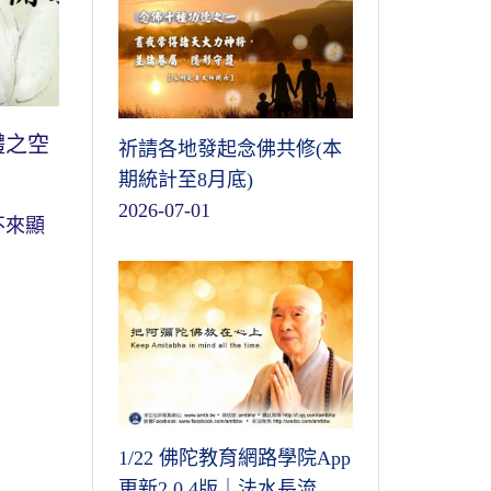
體之空
祈請各地發起念佛共修(本
期統計至8月底)
2026-07-01
不來顯
1/22 佛陀教育網路學院App
更新2.0.4版｜法水長流