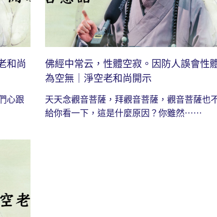
老和尚
佛經中常云，性體空寂。因防人誤會性
為空無｜淨空老和尚開示
們心跟
天天念觀音菩薩，拜觀音菩薩，觀音菩薩也
給你看一下，這是什麼原因？你雖然⋯⋯