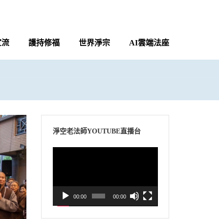
宣流
護持修福
世界淨宗
AI雲端法座
淨空老法師YOUTUBE直播台
視
訊
播
放
00:00
00:00
器