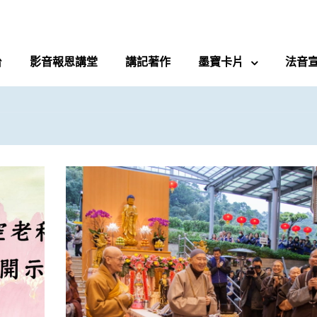
台
影音報恩講堂
講記著作
墨寶卡片
法音