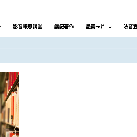
台
影音報恩講堂
講記著作
墨寶卡片
法音