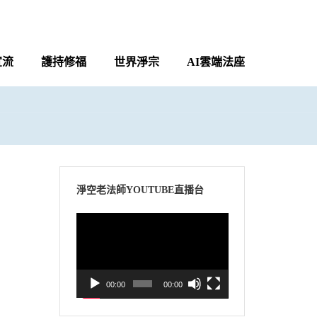
宣流
護持修福
世界淨宗
AI雲端法座
淨空老法師YOUTUBE直播台
視
訊
播
放
00:00
00:00
器