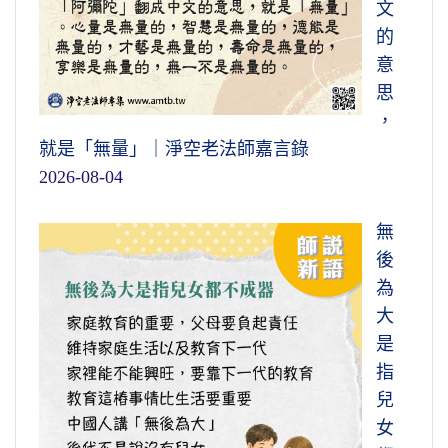
文
的
意
思
，
就是「無量」｜淨空老法師嘉言錄
2026-08-04
無
後
為
大
是
指
兒
女