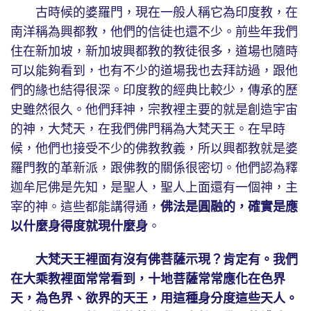
古時候的婆羅門，現在一般人稱它為印度教，在
南洋稱為興都教，他們的信徒也還不少。前些年我們
住在新加坡，新加坡興都教的教徒很多，道場也隨時
可以能夠看到，也有不少的道場我也去拜訪過，跟他
們的緣也結得很深。印度教的經典比較少，傳承的歷
史雖然很久。他們拜神，宗教裡主要的就是創造宇宙
的神，大梵天，在我們佛門稱為大梵天王。在早時
候，他們也接受不少的佛教教義，所以興都教就是婆
羅門教的革新派，跟佛教的關係很密切。他們認為釋
迦牟尼佛是先知，是聖人，聖人上面還有一個神，主
宰的神。這些都能講得通，
佛法是圓融的，確實是應
以什麼身得度就現什麼身
。
大梵天王裡面有沒有佛菩薩示現？肯定有。我們
在大乘教裡面常常看到，十地菩薩常常應化在色界
天，為色界、欲界的天王，用這種身分度這些天人。