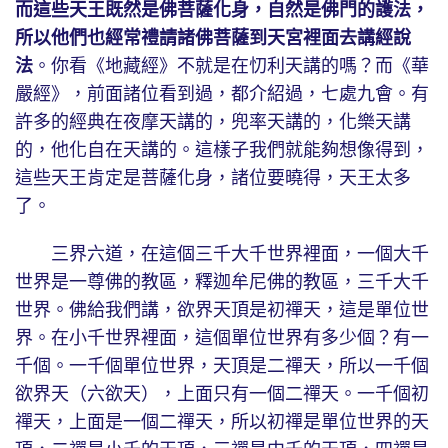
而這些天王既然是佛菩薩化身，自然是佛門的護法，
所以他們也經常禮請諸佛菩薩到天宮裡面去講經說
法
。你看《地藏經》不就是在忉利天講的嗎？而《華
嚴經》，前面諸位看到過，都介紹過，七處九會。有
許多的經典在夜摩天講的，兜率天講的，化樂天講
的，他化自在天講的。這樣子我們就能夠想像得到，
這些天王肯定是菩薩化身，諸位要曉得，天王太多
了。
三界六道，在這個三千大千世界裡面，一個大千
世界是一尊佛的教區，釋迦牟尼佛的教區，三千大千
世界。佛給我們講，欲界天頂是初禪天，這是單位世
界。在小千世界裡面，這個單位世界有多少個？有一
千個。一千個單位世界，天頂是二禪天，所以一千個
欲界天（六欲天），上面只有一個二禪天。一千個初
禪天，上面是一個二禪天，所以初禪是單位世界的天