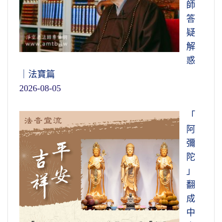
師
答
疑
解
惑
｜法寶篇
2026-08-05
「
阿
彌
陀
」
翻
成
中