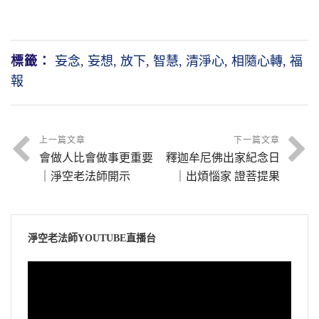
標籤：
妄念
,
妄想
,
放下
,
智慧
,
清淨心
,
相隨心轉
,
福
報
上一篇文章
下一篇文章
會做人比會做事更重要
釋迦牟尼佛出家紀念日
｜淨空老法師開示
｜出煩惱家 證菩提果
淨空老法師YOUTUBE直播台
視
訊
播