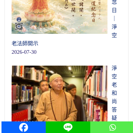
念
日
｜
淨
空
老法師開示
2026-07-30
淨
空
老
和
尚
答
疑
解