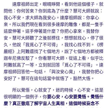
達摩祖師出定，眼睛睜開，看到他這個樣子，就
問他：你何苦來？你到底為了什麼？慧可大師就說：
我心不安，求大師為我安心。達摩祖師說：你拿心
來。所以我們現在看到很多達摩的雕像，都是一隻手
這麼伸著。這手伸著是什麼？你把心拿來，我替你
安。慧可大師聽了之後就楞住，想想就找心，停了很
久，他說「我覓心了不可得」，我找心找不到。《楞
嚴經》上阿難還找了七個地方，說了七個地方都被釋
迦牟尼佛反駁了。你看慧可大師，從這上看，似乎比
阿難就高了一等，立刻就回答「覓心了不可得」。達
摩祖師回答他一句話，「與汝安心竟」，我替你把心
安好了。慧可在這句話當中就悟了，豁然大悟。
所以覺悟，心就安了，迷的時候，心不安。這是
很明顯的一個例子，你
要心安，心安要覺悟。覺悟什
麼？真正徹底了解宇宙人生真相，這個時候妄念不