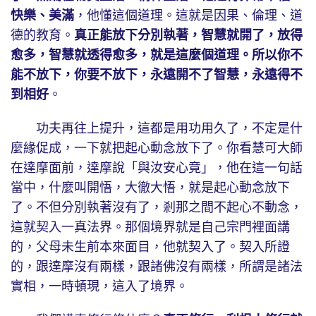
快樂、美滿
，他懂這個道理。這就是因果、倫理、道
德的教育。
真正能放下分別執著，智慧就開了，放得
愈多，智慧就透得愈多，就是這麼個道理。所以你不
能不放下，你要不放下，永遠開不了智慧，永遠得不
到相好
。
功夫再往上提升，這都是用功用久了，不定是什
麼緣促成，一下就把起心動念放下了。你看慧可大師
在達摩面前，達摩說「與汝安心竟」，他在這一句話
當中，什麼叫開悟，大徹大悟，就是起心動念放下
了。不但分別執著沒有了，剎那之間不起心不動念，
這就契入一真法界。那個境界就是自己宗門裡面講
的，父母未生前本來面目，他就契入了。契入所證
的，跟達摩沒有兩樣，跟諸佛沒有兩樣，所謂是諸法
實相，一時頓現，這入了境界。