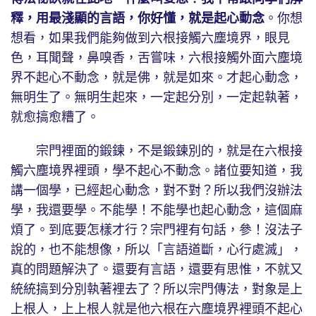
釋，用最淺顯的言語，你好懂，就是起心動念
。你想
想看，如果我們能夠做到六根接觸六塵境界，眼見
色，耳聞聲，鼻嗅香，舌嘗味，六根接觸外面六塵境
界不起心不動念，就是佛，就是如來。才起心動念，
無明生了。無明生起來，一定起分別，一定起執著，
就愈搞愈糟了。
宗門裡面的鍛鍊，不是鍛鍊別的，就是在六根接
觸六塵境界裡頭，學不起心不動念。諸位要知道，我
講一個學，已經起心動念，對不對？所以我們沒辦法
學，我還要學。不能學！不能學也起心動念，這個麻
煩了。到底要怎樣才行？宗門裡有句話，參！沒法子
說的，也不能想像，所以「言語道斷，心行處滅」，
真的問題解決了。還要有言語，還要有思惟，不就又
統統搞到分別執著裡去了？所以宗門傳法，對象是上
上根人，上上根人就是他六根在六塵境界裡頭不起心