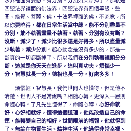
法界裡面有妄想、有分別。分別如果斷掉了，那就是
四聖法界裡面的佛法界，四聖法界有四個等級，聲
聞、緣覺、菩薩、佛，十法界裡面的佛，不究竟。所
以你要曉得，
都在日常生活當中練，能不分別盡量不
分別，能不執著盡量不執著。執著、分別有沒有斷？
沒斷，減少了，減少比很多還是好得多。所以盡量減
少執著，減少分別
。起心動念是沒有多少的，那是一
斷真的一切都斷掉了。所以我們
在分別執著裡頭分分
斷，這就是你天天在進步，這叫真功夫。煩惱少一
分，智慧就長一分，德相也長一分，好處多多
！
煩惱輕，智慧長，我們世間人也懂得，但是他不
清楚。世間人不是常說嗎？相隨心轉。更深入一層則
命隨心轉。了凡先生懂得了，命隨心轉，
心好命就
好，心好相就好，懂得這個道理，他能改造自己的命
運，能轉變自己的相好。世間眼前的福報，他就得到
了。無論在物質生活、精神生活，他過得非常幸福、