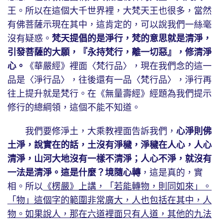
王。所以在這個大千世界裡，大梵天王也很多，當然
有佛菩薩示現在其中，這肯定的，可以說我們一絲毫
沒有疑惑。
梵天提倡的是淨行，梵的意思就是清淨，
引發菩薩的大願，『永持梵行，離一切惡』，修清淨
心。
《華嚴經》裡面〈梵行品〉，現在我們念的這一
品是〈淨行品〉，往後還有一品〈梵行品〉，淨行再
往上提升就是梵行。在《無量壽經》經題為我們提示
修行的總綱領，這個不能不知道。
我們要修淨土，大乘教裡面告訴我們，
心淨則佛
土淨，說實在的話，土沒有淨穢，淨穢在人心，人心
清淨，山河大地沒有一樣不清淨；人心不淨，就沒有
一法是清淨。這是什麼？境隨心轉
，這是真的，實
相。所以
《楞嚴》上講，「若能轉物，則同如來」。
「物」這個字的範圍非常廣大，人也包括在其中，人
物。如果說人，那在六道裡面只有人道，其他的九法