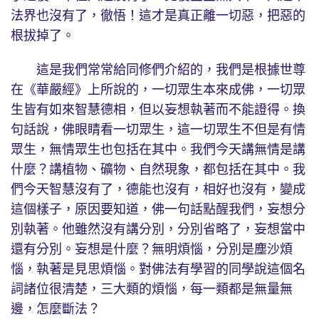
法界也沒有了，徹悟！這才是真正離一切惡，把惡的
根拔掉了。
這是我們常常給同修們介紹的，我們是根據世尊
在《華嚴經》上所說的，一切眾生本來成佛，一切眾
生皆有如來智慧德相，但以妄想執著而不能證得。換
句話說，佛眼睛看一切眾生，這一切眾生不但是有情
眾生，無情眾生也包括在其中。我們今天講無情是講
什麼？講植物、礦物、自然現象，都包括在其中。我
們今天智慧沒有了，德能也沒有，相好也沒有，變成
這個樣子，原因要知道，佛一句話點醒我們，妄想分
別執著。他雖然沒有講分別，分別省略了，妄想當中
還有分別。妄想是什麼？無明煩惱，分別是塵沙煩
惱，執著是見思煩惱。對佛法有學習的同學說這個名
詞諸位很清楚，三大類的煩惱，每一類都是無量無
邊，怎麼斷法？