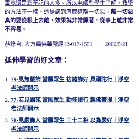
畢竟還是寫筆記的人多。所以老師對學生了解，教學
的方法不一樣
。這是講到怎麼樣離一切惡，
離一切惡
真的要從根上去離，效果就非常顯著，從事上離非常
不容易
。
恭錄自: 大方廣佛華嚴經12-017-1551 2006/5/21
延伸學習的好文章：
79·見無嚴飾 當願眾生 捨諸飾好 具頭陀行｜淨空
老法師開示
77·若見園苑 當願眾生 勤修諸行 趣佛菩提｜淨空
老法師開示
78·見嚴飾人 當願眾生 三十二相 以為嚴好｜淨空
老法師開示