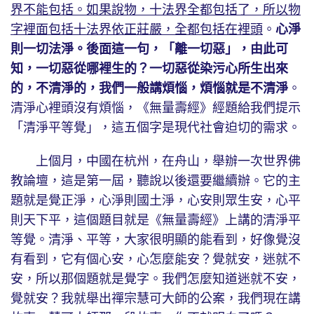
界不能包括。如果說物，十法界全都包括了，所以物
字裡面包括十法界依正莊嚴，全都包括在裡頭
。
心淨
則一切法淨。後面這一句，「離一切惡」，由此可
知，一切惡從哪裡生的？一切惡從染污心所生出來
的，不清淨的，我們一般講煩惱，煩惱就是不清淨
。
清淨心裡頭沒有煩惱，《無量壽經》經題給我們提示
「清淨平等覺」，這五個字是現代社會迫切的需求。
上個月，中國在杭州，在舟山，舉辦一次世界佛
教論壇，這是第一屆，聽說以後還要繼續辦。它的主
題就是覺正淨，心淨則國土淨，心安則眾生安，心平
則天下平，這個題目就是《無量壽經》上講的清淨平
等覺。清淨、平等，大家很明顯的能看到，好像覺沒
有看到，它有個心安，心怎麼能安？覺就安，迷就不
安，所以那個題就是覺字。我們怎麼知道迷就不安，
覺就安？我就舉出禪宗慧可大師的公案，我們現在講