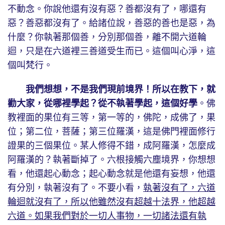
不動念。你說他還有沒有惡？善都沒有了，哪還有
惡？善惡都沒有了。給諸位說，善惡的善也是惡，為
什麼？你執著那個善，分別那個善，離不開六道輪
迴，只是在六道裡三善道受生而已。這個叫心淨，這
個叫梵行。
我們想想，不是我們現前境界！所以在教下，就
勸大家，從哪裡學起？從不執著學起，這個好學
。佛
教裡面的果位有三等，第一等的，佛陀，成佛了，果
位；第二位，菩薩；第三位羅漢，這是佛門裡面修行
證果的三個果位。某人修得不錯，成阿羅漢，怎麼成
阿羅漢的？執著斷掉了。六根接觸六塵境界，你想想
看，他還起心動念；起心動念就是他還有妄想，他還
有分別，執著沒有了。不要小看，
執著沒有了，六道
輪迴就沒有了，所以他雖然沒有超越十法界，他超越
六道。如果我們對於一切人事物，一切諸法還有執