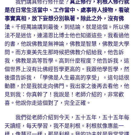
我們講真修行修什麼？
真正修行，利根人修行就
是在日常生活當中、工作當中、處事待人接物，看破
事實真相，放下妄想分別執著。除此之外，沒有佛
法
。千經萬論講到最後，到結論，就是這個。所以佛
法不是迷信，連湯恩比博士他也知道這些，我看過他
的書，他說佛教是無神論，佛教是智慧，佛教是大學
問。而方東美先生那時候把佛教介紹給我，他告訴
我，佛教是高等哲學。高到什麼程度？他告訴我，這
個世界上沒有比佛經哲學更高的。我跟他學哲學，然
後還告訴我，「學佛是人生最高的享受」。這句話很
動聽，於是我就走向佛門。我出家之後再去看他，他
見到我：你真幹了！我說是！老師介紹的，非常歡
喜。他說你走這個對了，完全正確。
我們從老師介紹到今天，五十五年，五十五年每
天讀經，每天學習，我不是利根。利根就像惠能一
樣，像慧可一樣，那是利根。
我的功夫就是我常常講