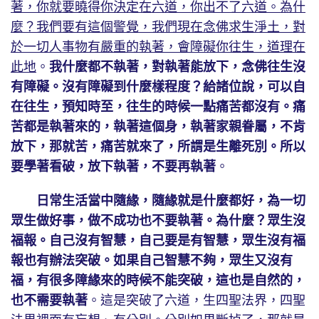
著，你就要曉得你決定在六道，你出不了六道。為什
麼？我們要有這個警覺，我們現在念佛求生淨土，對
於一切人事物有嚴重的執著，會障礙你往生，道理在
此地
。
我什麼都不執著，對執著能放下，念佛往生沒
有障礙。沒有障礙到什麼樣程度？給諸位說，可以自
在往生，預知時至，往生的時候一點痛苦都沒有。痛
苦都是執著來的，執著這個身，執著家親眷屬，不肯
放下，那就苦，痛苦就來了，所謂是生離死別。所以
要學著看破，放下執著，不要再執著
。
日常生活當中隨緣，隨緣就是什麼都好，為一切
眾生做好事，做不成功也不要執著。為什麼？眾生沒
福報。自己沒有智慧，自己要是有智慧，眾生沒有福
報也有辦法突破。如果自己智慧不夠，眾生又沒有
福，有很多障緣來的時候不能突破，這也是自然的，
也不需要執著
。這是突破了六道，生四聖法界，四聖