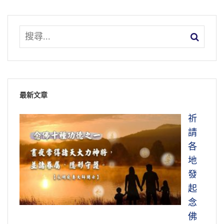
最新文章
祈
請
各
地
發
起
念
佛