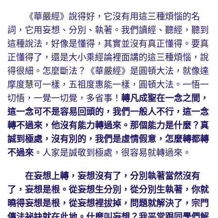
《華嚴經》說得好，它沒有用這三種煩惱的名
詞，它用妄想、分別、執著。我們讀經、聽經，聽到
這種說法，好像是懂得，其實並沒有真正懂得。要真
正懂得了，還是大小乘經論裡面講的這三種煩惱，說
得很細。怎麼斷法？《華嚴經》是圓頓大法，就像達
摩度慧可一樣，五祖度惠能一樣，圓頓大法。一悟一
切悟，一覺一切覺，多省事！
轉凡成聖在一念之間，
這一念可不是容易回頭的，我們一般人不行，這一念
轉不過來，他沒有能力轉過來。那個能力是什麼？真
誠到極處，沒有別的，我們是虛情假意，怎麼轉都轉
不過來
。人家是誠敬到極處，很容易就轉過來。
在妄想上轉，妄想沒有了，分別執著當然沒有
了，妄想是根。從妄想生分別，從分別生執著，你就
曉得妄想是根，從妄想裡拔掉，問題就解決了，宗門
傳法祕訣就在此地。什麼叫妄想？我平常跟同學們解