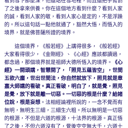
看到雪下那麼深，他還站在雪地裡，而且還把手臂割
了之後拿來供養。你在這個地方看到什麼？看到人家
的誠，看到人家的敬，看到人家心是定的，不是浮躁
的。所以這句話一點他就通了，豁然大悟，而悟入的
境界，就是佛菩薩所證的境界。
這個境界，《般若經》上講得很多，《般若經》
大家看得很少，《金剛經》、《心經》應該都讀過，
都念過，那個境界就是祖師大德所悟入的境界。
《心
經》一開頭講，智慧開了，「照見五蘊皆空」，世間
五欲六塵，世出世間法，你自然就放下，照見就是章
嘉大師講的看破。真正看破，明白了，就是覺，照見
是覺，放下就是離一切惡。一切惡的根是什麼？給諸
位說，根是妄想
。法相經論裡所說的，一念不覺而有
無明，無明生三細，三細生六粗。所以無明是一切惡
的根源，不但是六道的根源，十法界的根源。真正悟
了之後，不但六道沒有了，覺後空空無大千，六道十