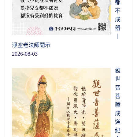
都
不
成
器
｜
淨空老法師開示
2026-08-03
觀
世
音
菩
薩
成
道
紀