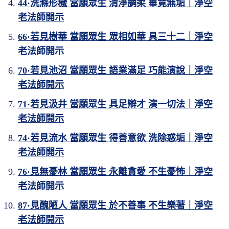
44·洗滌形穢 當願眾生 清淨調柔 畢竟無垢｜淨空
老法師開示
66·若見樹華 當願眾生 眾相如華 具三十二｜淨空
老法師開示
70·若見池沼 當願眾生 語業滿足 巧能演說｜淨空
老法師開示
71·若見汲井 當願眾生 具足辯才 演一切法｜淨空
老法師開示
74·若見流水 當願眾生 得善意欲 洗除惑垢｜淨空
老法師開示
76·見無憂林 當願眾生 永離貪愛 不生憂怖｜淨空
老法師開示
87·見醜陋人 當願眾生 於不善事 不生樂著｜淨空
老法師開示