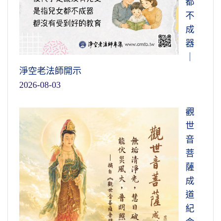
都
不
成
器
｜
淨空老法師開示
2026-08-03
觀
世
音
菩
薩
成
道
紀