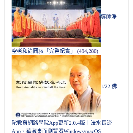
導師淨
空老和尚圓寂「完整紀實」
(494,280)
1/22 佛
陀教育網路學院App更新2.0.4版｜法水長流
App、華藏桌面瀏覽器Windows/macOS