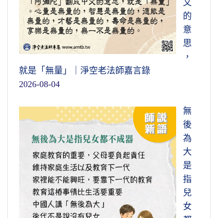
文
的
意
思
，
就是「無量」｜淨空老法師嘉言錄
2026-08-04
無
後
為
大
是
指
兒
女