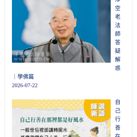
空
老
法
師
答
疑
解
惑
｜學佛篇
2026-07-22
自
己
行
善
在