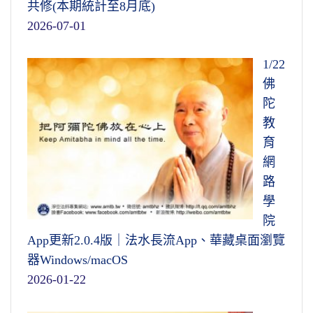
共修(本期統計至8月底)
2026-07-01
1/22
佛
陀
教
育
網
路
學
院
App更新2.0.4版｜法水長流App、華藏桌面瀏覽
器Windows/macOS
2026-01-22