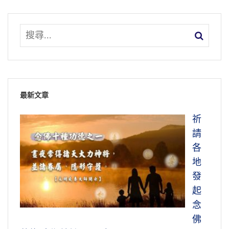
最新文章
祈
請
各
地
發
起
念
佛