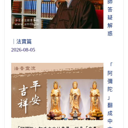
師
答
疑
解
惑
｜法寶篇
2026-08-05
「
阿
彌
陀
」
翻
成
中