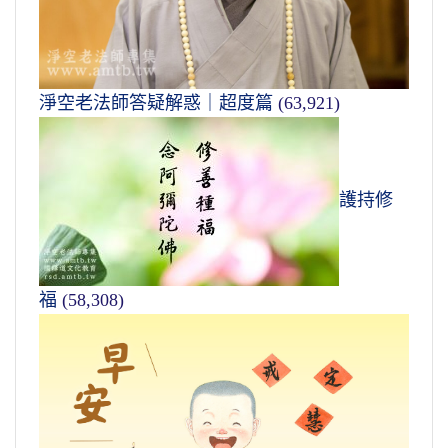
淨空老法師答疑解惑｜超度篇
(63,921)
護持修
福
(58,308)