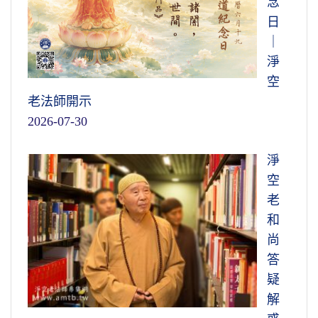
念
日
｜
淨
空
老法師開示
2026-07-30
淨
空
老
和
尚
答
疑
解