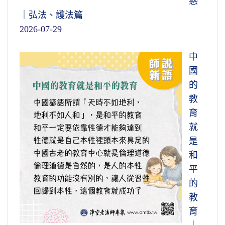
惑
｜弘法、護法篇
2026-07-29
中
國
的
教
育
就
是
和
平
的
教
育