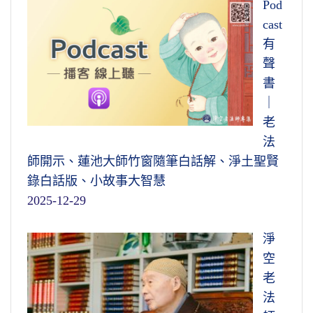
Pod
cast
有
聲
書
｜
老
法
師開示、蓮池大師竹窗隨筆白話解、淨土聖賢
錄白話版、小故事大智慧
2025-12-29
淨
空
老
法