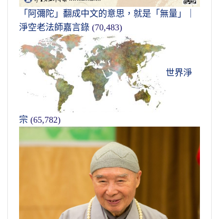
「阿彌陀」翻成中文的意思，就是「無量」｜
淨空老法師嘉言錄
(70,483)
世界淨
宗
(65,782)