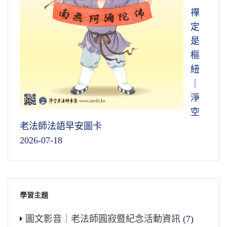
禪
定
是
樞
紐
｜
淨
空
老法師法語早安圖卡
2026-07-18
學習主題
圖文影音｜老法師圓寂暨紀念活動資訊
(7)