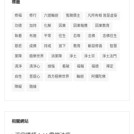
標籤
修福
修行
六道輪迴
冤親債主
凡所有相 皆是虛妄
功德
加持
化解
因果
因果報應
因果教育
執著
布施
平等
往生
忍辱
念佛
念佛往生
慈悲
成佛
持戒
放下
教育
斷惡修善
智慧
業障
極樂世界
消業障
淨土
淨土宗
淨土法門
清淨
清淨心
煩惱
看破
福報
福德
禪定
自性
菩提心
西方極樂世界
輪迴
阿彌陀佛
障礙
隨緣
相關網站