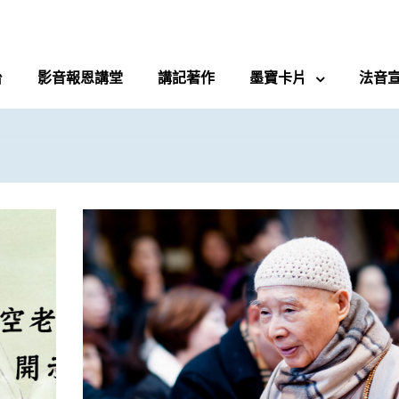
台
影音報恩講堂
講記著作
墨寶卡片
法音