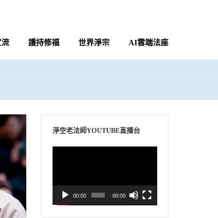
宣流
護持修福
世界淨宗
AI雲端法座
淨空老法師YOUTUBE直播台
視
訊
播
放
00:00
00:00
器