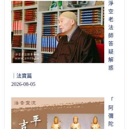
淨
空
老
法
師
答
疑
解
惑
｜法寶篇
2026-08-05
「
阿
彌
陀