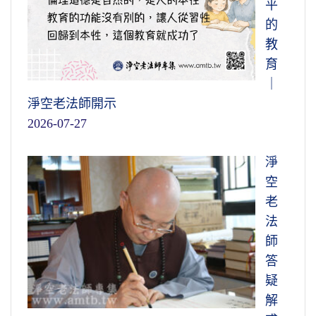
平
的
教
育
｜
淨空老法師開示
2026-07-27
淨
空
老
法
師
答
疑
解