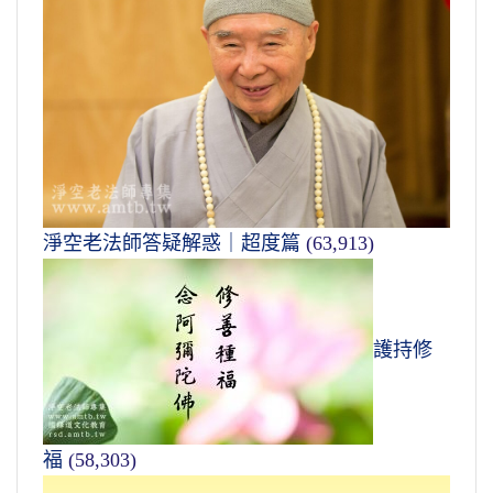
淨空老法師答疑解惑｜超度篇
(63,913)
護持修
福
(58,303)