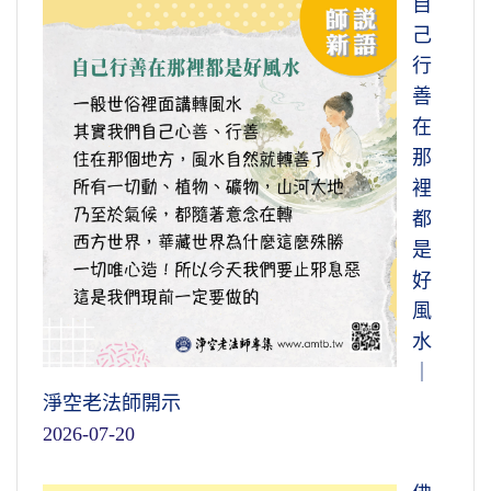
自
己
行
善
在
那
裡
都
是
好
風
水
｜
淨空老法師開示
2026-07-20