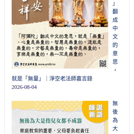
」
翻
成
中
文
的
意
思
，
就是「無量」｜淨空老法師嘉言錄
2026-08-04
無
後
為
大