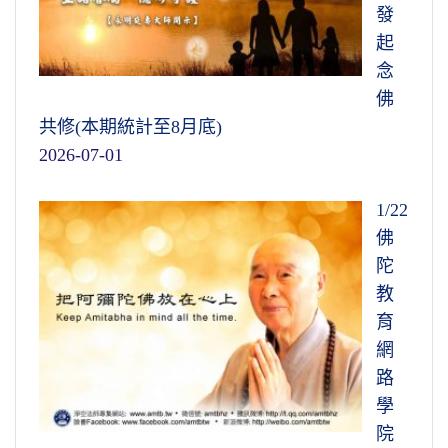
發
起
念
佛
共修(本期統計至8月底)
2026-07-01
1/22
佛
陀
教
育
網
路
學
院