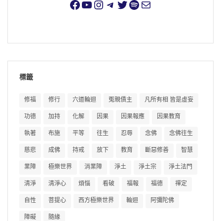
標籤
修福
修行
六道輪迴
冤親債主
凡所有相 皆是虛妄
功德
加持
化解
因果
因果報應
因果教育
執著
布施
平等
往生
忍辱
念佛
念佛往生
慈悲
成佛
持戒
放下
教育
斷惡修善
智慧
業障
極樂世界
消業障
淨土
淨土宗
淨土法門
清淨
清淨心
煩惱
看破
福報
福德
禪定
自性
菩提心
西方極樂世界
輪迴
阿彌陀佛
障礙
隨緣