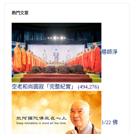
熱門文章
導師淨
空老和尚圓寂「完整紀實」
(494,276)
1/22 佛