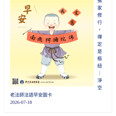
佛
家
修
行
，
禪
定
是
樞
紐
｜
淨
空
老法師法語早安圖卡
2026-07-18