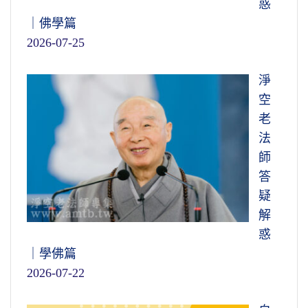
惑
｜佛學篇
2026-07-25
淨
空
老
法
師
答
疑
解
惑
｜學佛篇
2026-07-22