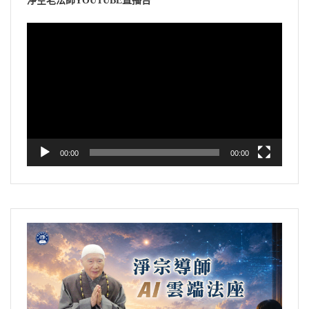
淨空老法師YOUTUBE直播台
視
訊
播
放
器
00:00
00:00