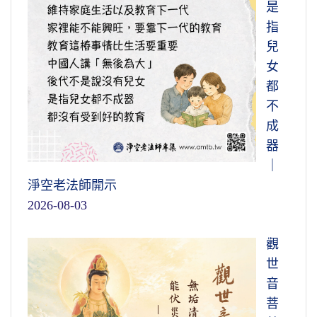
是
指
兒
女
都
不
成
器
｜
淨空老法師開示
2026-08-03
觀
世
音
菩