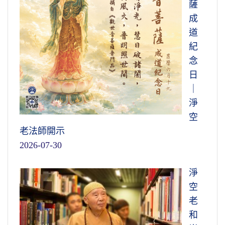
薩
成
道
紀
念
日
｜
淨
空
老法師開示
2026-07-30
淨
空
老
和