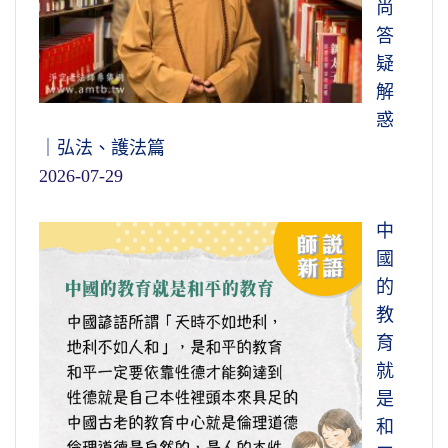
尚
答
疑
解
惑
｜弘法、護法篇
2026-07-29
中
國
的
教
育
就
是
和