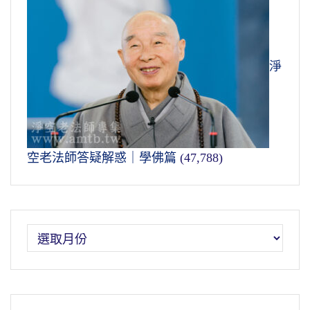
淨
空老法師答疑解惑｜學佛篇
(47,788)