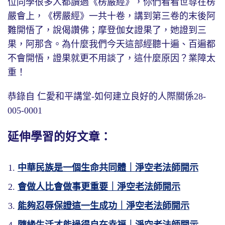
位同學很多人都讀過《楞嚴經》，你們看看世尊在楞
嚴會上，《楞嚴經》一共十卷，講到第三卷的末後阿
難開悟了，說偈讚佛；摩登伽女證果了，她證到三
果，阿那含。為什麼我們今天這部經聽十遍、百遍都
不會開悟，證果就更不用談了，這什麼原因？業障太
重！
恭錄自 仁愛和平講堂-如何建立良好的人際關係28-
005-0001
延伸學習的好文章：
中華民族是一個生命共同體｜淨空老法師開示
會做人比會做事更重要｜淨空老法師開示
能夠忍辱保證這一生成功｜淨空老法師開示
隨緣生活才能過得自在幸福｜淨空老法師開示