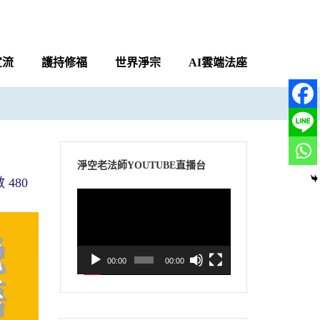
宣流
護持修福
世界淨宗
AI雲端法座
淨空老法師YOUTUBE直播台
480
視
訊
播
放
00:00
00:00
器