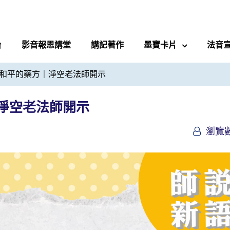
台
影音報恩講堂
講記著作
墨寶卡片
法音
和平的藥方｜淨空老法師開示
淨空老法師開示
瀏覽數 