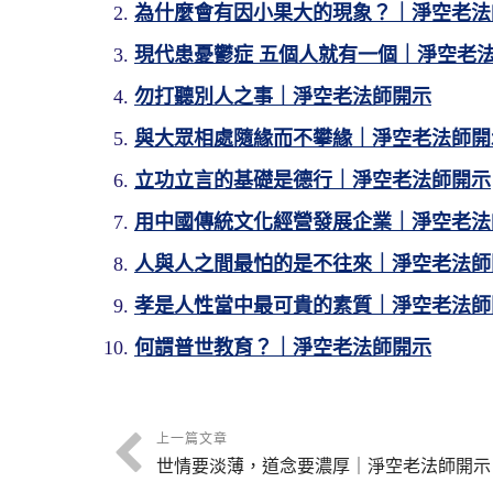
為什麼會有因小果大的現象？｜淨空老法
現代患憂鬱症 五個人就有一個｜淨空老
勿打聽別人之事｜淨空老法師開示
與大眾相處隨緣而不攀緣｜淨空老法師開
立功立言的基礎是德行｜淨空老法師開示
用中國傳統文化經營發展企業｜淨空老法
人與人之間最怕的是不往來｜淨空老法師
孝是人性當中最可貴的素質｜淨空老法師
何謂普世教育？｜淨空老法師開示
上一篇文章
世情要淡薄，道念要濃厚｜淨空老法師開示