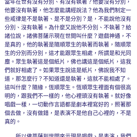
當年在世有沒有分別、有沒有執著？他要沒有分別，
他要沒有執著，他怎麼能講經說法？他為我們制定一
些戒律是不是執著、是不是分別？是，不能說他沒有
分別、沒有執著。為什麼又說他不分別、不執著？給
諸位說，諸佛菩薩示現在世間叫什麼？遊戲神通，不
是真的，他的執著是隨順眾生的執著而執著，隨順眾
生的分別而分別，這才能跟眾生相處，所謂是和光同
塵。眾生執著這是個紙片，佛也講這是個紙片，這我
們就好相處了。如果眾生說這是紙片，佛說我不知
道，那怎麼行？不知道還是執著，這就不能相處了。
這叫什麼？隨緣，恆順眾生。恆順眾生裡面有個很高
明的，跟我們不一樣的，他心裡頭沒有執著。就好像
唱戲一樣，一切動作言語都是劇本裡寫好的，照著那
個去做，沒有做錯，是表演不是他自己心裡的，不是
真的。
所以佛菩薩到世間來示現是唱戲、是表演，我們