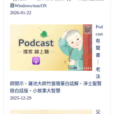
器Windows/macOS
2026-01-22
Pod
cast
有
聲
書
｜
老
法
師開示、蓮池大師竹窗隨筆白話解、淨土聖賢
錄白話版、小故事大智慧
2025-12-29
父