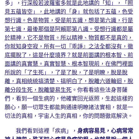
多」，
行深般若波羅蜜多就是此地講的「知」，「照
見五蘊皆空」，此地講的「身」就包括了五蘊，色受
想行識。色是物質，受是前五識，想是第六識，行是
第七識，最後那個是阿賴耶第八識。受想行識都是屬
於精神，它不是物質。所以精神、物質都不是真的，
你就知身空寂，所有一切『乖諍』之法全都沒有，徹
底擺脫了，這是什麼境界？就是前面講的根本智、前
面講的真實慧。真實智慧、根本智現前，在佛門裡面
所說的「了生死」，了是了脫，了是明瞭，脫是脫
離，真相統統搞清楚、搞明白了，脫離六道輪迴，脫
離分段生死，脫離變易生死
。你看看這些法身菩薩
們，看到一個生病的，他確實回光返照，生起這樣的
願心，願一切眾生都能夠通達明瞭諸法實相，就是一
切法的真相，宇宙人生的真相，你的問題徹底解決。
我們看到這裡「疾病」，
身病容易見，心病常常