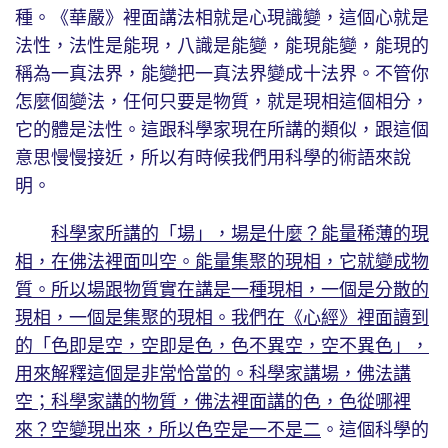
種。《華嚴》裡面講法相就是心現識變，這個心就是
法性，法性是能現，八識是能變，能現能變，能現的
稱為一真法界，能變把一真法界變成十法界。不管你
怎麼個變法，任何只要是物質，就是現相這個相分，
它的體是法性。這跟科學家現在所講的類似，跟這個
意思慢慢接近，所以有時候我們用科學的術語來說
明。
科學家所講的「場」，場是什麼？能量稀薄的現
相，在佛法裡面叫空。能量集聚的現相，它就變成物
質。所以場跟物質實在講是一種現相，一個是分散的
現相，一個是集聚的現相。我們在《心經》裡面讀到
的「色即是空，空即是色，色不異空，空不異色」，
用來解釋這個是非常恰當的。科學家講場，佛法講
空；科學家講的物質，佛法裡面講的色，色從哪裡
來？空變現出來，所以色空是一不是二
。這個科學的