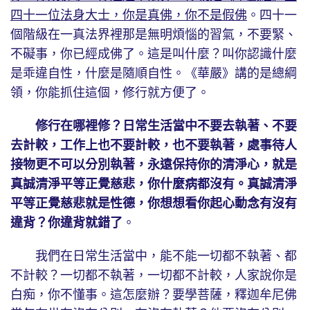
四十一位法身大士，你是真佛，你不是假佛
。四十一
個階級在一真法界裡那是無明煩惱的習氣，不要緊、
不礙事，你已經成佛了。這是叫什麼？叫你認識什麼
是乖違自性，什麼是隨順自性。《華嚴》講的是總綱
領，你能抓住這個，修行就方便了。
修行在哪裡修？日常生活當中不要去執著、不要
去計較，工作上也不要計較，也不要執著，處事待人
接物更不可以分別執著，永遠保持你的清淨心，就是
真誠清淨平等正覺慈悲，你什麼病都沒有。真誠清淨
平等正覺慈悲就是性德，你想想看你起心動念有沒有
違背？你違背就錯了
。
我們在日常生活當中，能不能一切都不執著、都
不計較？一切都不執著，一切都不計較，人家說你是
白痴，你不懂事。這怎麼辦？要學菩薩，釋迦牟尼佛