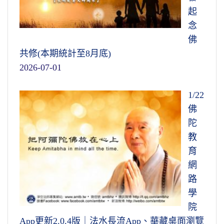
起
念
佛
共修(本期統計至8月底)
2026-07-01
1/22
佛
陀
教
育
網
路
學
院
App更新2.0.4版｜法水長流App、華藏桌面瀏覽