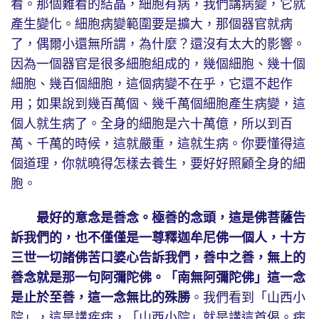
看。那個難看的結晶，細胞有病，我們講病變，它就
產生變化。細胞病變範圍要是擴大，那個器官就病
了，偶爾小還無所謂，為什麼？還沒有太大的影響。
因為一個器官是很多細胞組成的，幾個細胞、幾十個
細胞、幾百個細胞，這個病變不在乎，它還不起作
用；如果說到幾百萬個、幾千萬個細胞產生病變，這
個人就生病了。全身的細胞是六十萬億，所以到百
萬、千萬的時候，這就嚴重，這就生病。你要懂得這
個道理，你就曉得怎樣去養生，要好好照顧全身的細
胞。
最好的意念是善念。極善的念頭，這是佛菩薩告
訴我們的，也不僅僅是一尊釋迦牟尼佛一個人，十方
三世一切諸佛苦口婆心告訴我們，善中之善，無上的
善念就是那一句阿彌陀佛。「南無阿彌陀佛」這一念
是止於至善，這一念無比的殊勝
。我們看到「山西小
院」，這是講疾病，「山西小院」就是講這首偈。病