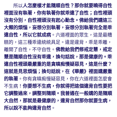
所以
人怎麼樣才能隨順自性？那你就要曉得自性
裡面沒有執著，你有執著你就乖違了自性；自性裡頭
沒有分別，自性裡頭沒有起心動念。佛給我們講這三
大類的煩惱，妄想分別執著，妄想分別執著完全是乖
違自性，所以它就成病
。六道裡面的眾生，這是最糟
糕的，這三種乖違統統具足。違是違背，乖是乖離，
離開了自性，不守自性。
佛教給我們修戒定慧，戒定
慧是隨順自性沒有乖違，換句話說，那是健康的。乖
違自性裡頭最嚴重的是貪瞋痴慢疑惡見，這是什麼？
這就是見思煩惱；換句話說，在《華嚴》裡面講嚴重
的執著
。你有貪瞋痴慢疑惡見，你在六道裡面怎麼會
不生病！
你要想不生病，你就得把這個違背自性要把
它調整過來，調整到隨順。我普通在一般講的是隨順
大自然，那就是最健康的，違背自然那你就要生病，
所以說不能夠違背自然
。