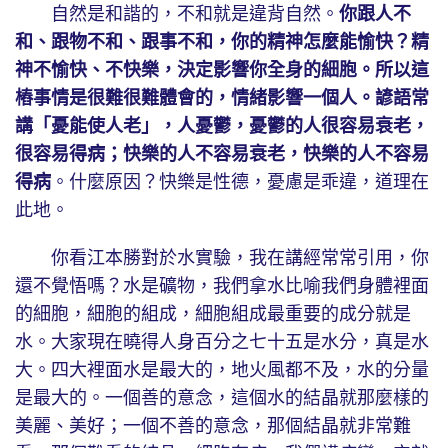
自然是和諧的，不和就是違背自然。
你跟人不
和、跟物不和、跟事不和，你的精神怎麼能愉快？精
神不愉快、不快樂，決定影響你全身的細胞。所以這
樁事情是很難很難體會的，情緒影響一個人。諺語常
講「憂能使人老」，人憂鬱，憂鬱的人很容易衰老，
很容易得病；快樂的人不容易衰老，快樂的人不容易
得病
。什麼原因？快樂是性德，憂慮是乖違，道理在
此地。
你看江本勝對於水實驗，我在講經常常引用，你
還不覺悟嗎？水是礦物，我們拿水比喻我們身體裡面
的細胞，細胞的組成，細胞組成最重要的成分就是
水。大家現在曉得人身百分之七十五是水分，真是水
大。四大裡面水是最大的，地火風都不及，水的分量
是最大的。一個善的意念，這個水的結晶就那麼樣的
美麗、美好；一個不善的意念，那個結晶就非常難