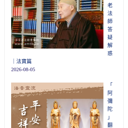
老
法
師
答
疑
解
惑
｜法寶篇
2026-08-05
「
阿
彌
陀
」
翻