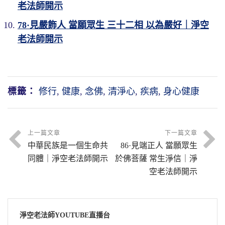
老法師開示
78·見嚴飾人 當願眾生 三十二相 以為嚴好｜淨空
老法師開示
標籤：
修行
,
健康
,
念佛
,
清淨心
,
疾病
,
身心健康
上一篇文章
下一篇文章
中華民族是一個生命共
86·見端正人 當願眾生
同體｜淨空老法師開示
於佛菩薩 常生淨信｜淨
空老法師開示
淨空老法師YOUTUBE直播台