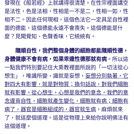
發現在《般若經》上就講得很清楚。在性宗裡面講空
是法性，色是法相，性相是一不是二，性相一如，性
相不二。因此任何現相，這個色法它一定具足自性裡
面的德能，這個德能永遠不會喪失。這個德能是什
麼？見聞覺知、色聲香味，它統統有。
隨順自性，我們整個身體的細胞都能隨順性德，
身體健康不會有病，如果乖違性德那就有病
。所以這
一點我們特別要記住大乘教裡面所說的「一切法從心
想生」，唯識所變，識就是妄想，
妄想分別執著，它
對四大有影響，就是對物質；換句話說，對我們細胞
就有影響。從心想生，心想是我們的意念，我們的意
念違背自性，細胞就產生變化，細胞就有病；細胞有
病了，器官是細胞組成的，器官就生病
，麻煩就來
了，就這麼個道理。這是從物理上來給你說明佛法有
這個道理。