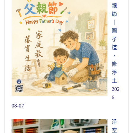
親
節
｜
圓
孝
道
，
修
淨
土
202
6-
08-07
淨
空