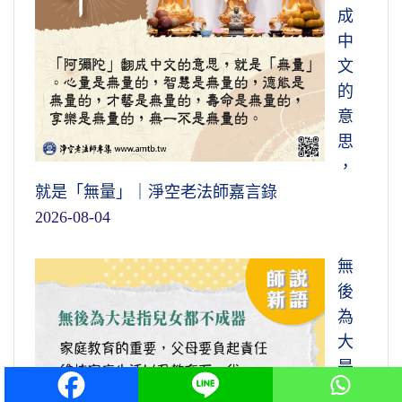
成
中
文
的
意
思
，
就是「無量」｜淨空老法師嘉言錄
2026-08-04
無
後
為
大
是
指