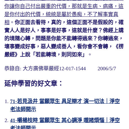
你讓你自己付出嚴重的代價，那就是生病、病痛，這
是你付出的代價，統統是屬於愚痴，不了解事實真
相
。
你正面去看待，真的，這個正面不是假設的，確
實人人是好人，事事是好事，這就是什麼？佛經上講
的境隨心轉，問題是你能不能轉得過來？你轉過來，
壞事變成好事，惡人變成善人，看你會不會轉，《楞
嚴經》上說「若能轉境，則同如來」
。
恭錄自: 大方廣佛華嚴經12-017-1544 2006/5/7
延伸學習的好文章：
71·若見汲井 當願眾生 具足辯才 演一切法｜淨空
老法師開示
41·嚼楊枝時 當願眾生 其心調淨 噬諸煩惱｜淨空
老法師開示