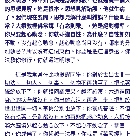
被人疏忽，殊不知心病是身病的根。也就是說一個人
的思想見解，這是根本，思想見解錯誤，他就生病
了。我們現在要問，思想見解什麼叫錯誤？什麼叫正
常？大乘教裡佛常講「有念則乖」，這是絕對標準。
你只要起心動念，你就乖違自性，為什麼？自性如如
不動
，沒有起心動念，起心動念尚且沒有，哪來的分
別執著？所以沒有這個東西。你要是把這理參透，佛
法教你修行，你就通達明瞭了。
這是我常常在此地提醒同學，
你對於世出世間一
切法、一切人、一切事、一切物不再執著了，把執著
統統放下了，你就證阿羅漢果。證阿羅漢，六道裡面
身心的病全都沒有，你出離六道。再進一步，把對於
世出世間一切人事物分別也放下，你就成菩薩，不但
沒有執著，分別都沒有。你再能把起心動念，六根接
觸六塵境界起心動念放下，不起心不動念了，恭喜
你，你成佛了，你超越十法界，你就是《華嚴經》上