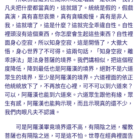
凡夫把什麼都當真的，這就錯了。統統是假的，假戲
真演，真有喜怒哀樂，真有貪瞋痴慢，真有是非人
我，這就壞了，這是什麼？這就完全乖違自性。自性
裡頭沒有這個東西，你怎麼會生起這些東西？自性裡
面身心空寂，所以知身空寂，這是開悟了，大徹大
悟，身心世界了不可得。這兩句話，「知身空寂，離
乖諍法」是法身菩薩的境界。我們講相似，把這個程
度降低，降到最低也是阿羅漢的境界，絕對不是六道
眾生的境界，至少是阿羅漢的境界。六道裡面的依正
他統統放下了，不再放在心裡，可不可以到六道來？
可以，阿羅漢也能到六道來。六道眾生跟他有緣，眾
生有感，阿羅漢也能夠示現，而且示現真的還不少，
我們肉眼凡夫不認識。
可是阿羅漢畢竟境界還不高，有隔陰之迷，權教
菩薩也有隔陰之迷，可是這不怕。世尊在經典裡面告