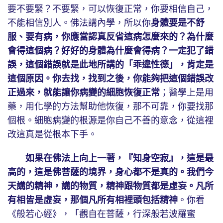
要不要緊？不要緊，可以恢復正常，你要相信自己，
不能相信別人。佛法講內學，所以你
身體要是不舒
服、要有病，你應當認真反省這病怎麼來的？為什麼
會得這個病？好好的身體為什麼會得病？一定犯了錯
誤，這個錯誤就是此地所講的「乖違性德」，肯定是
這個原因。你去找，找到之後，你能夠把這個錯誤改
正過來，就能讓你病變的細胞恢復正常
；醫學上是用
藥，用化學的方法幫助他恢復，那不可靠，你要找那
個根。細胞病變的根源是你自己不善的意念，從這裡
改這真是從根本下手。
如果在佛法上向上一著，『知身空寂』，這是最
高的，這是佛菩薩的境界，身心都不是真的。我們今
天講的精神，講的物質，精神跟物質都是虛妄。凡所
有相皆是虛妄，那個凡所有相裡頭包括精神
。你看
《般若心經》，「觀自在菩薩，行深般若波羅蜜