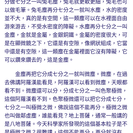
分做七分之一叫兔毛塵，兔毛就更軟更細，兔毛也可
以做毛筆。兔毛塵再分七分之一就叫水塵，水的密度
並不大，真的是有空間，這一類塵可以在水裡面自由
游來游去，不受水密度的障礙。水塵再分七分之一叫
金塵，金就是金屬，金銀銅鐵。金屬的密度很大，可
是在顯微鏡之下，它還是有空隙，像網狀組成，它當
中還是有空隙，這一類塵在金屬裡面它沒有障礙，它
可以鑽來鑽去的，這是金塵。
金塵再把它分成七分之一就叫微塵。微塵，在過
去佛講阿羅漢能看見，阿羅漢可以看到微塵，天眼都
看不到。微塵還可以分，分成七分之一叫色聚極微，
這個阿羅漢看不到。色聚極微還可以把它分成七分，
七分之一叫極微之微，佛說這個不能再分。極微之微
也叫做鄰虛塵，誰能看見？地上菩薩，通常一般講的
是八地菩薩。今天科學家所發現的這個基本粒子是不
是極微之微？很難講，這個不能再分，再分就沒有