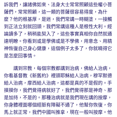
訴我們，讓諸佛如來、法身大士常常照顧這些權小菩
薩們，常常照顧，這一類的菩薩很容易得度，為什
麼？他的根基厚，是迷，我們常講一時糊塗，一接觸
到正法立刻就回頭，我們常講這種人是根性大利。經
論讀多了，稍稍能契入了，這些事實真相你自然就通
達明瞭。你看到或是學佛或是不學佛，用意念、用精
神恢復自己身心健康，這個例子太多了，你就曉得它
是怎麼回事情。
講到宗教，每個宗教都講到治病，佛給人治病，
你看基督教《新舊約》裡頭耶穌給人治病，穆罕默德
給人治病，摩西給人治病，這都是真的不是假的。手
摸摸你，我們覺得病就好了，我們覺得那是神奇、那
是加持，不是的。那種治病就是我們現在講的按摩，
你身體裡面哪個經脈有障礙不通了，他幫你恢復，你
馬上就正常，我們中國叫推拿，現在一般叫按摩。他