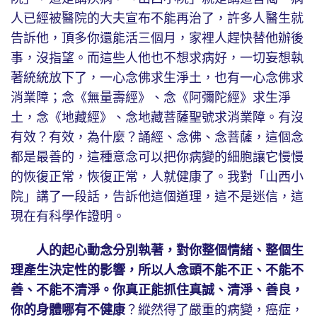
人已經被醫院的大夫宣布不能再治了，許多人醫生就
告訴他，頂多你還能活三個月，家裡人趕快替他辦後
事，沒指望。而這些人他也不想求病好，一切妄想執
著統統放下了，一心念佛求生淨土，也有一心念佛求
消業障；念《無量壽經》、念《阿彌陀經》求生淨
土，念《地藏經》、念地藏菩薩聖號求消業障。有沒
有效？有效，為什麼？誦經、念佛、念菩薩，這個念
都是最善的，這種意念可以把你病變的細胞讓它慢慢
的恢復正常，恢復正常，人就健康了。我對「山西小
院」講了一段話，告訴他這個道理，這不是迷信，這
現在有科學作證明。
人的起心動念分別執著，對你整個情緒、整個生
理產生決定性的影響，所以人念頭不能不正、不能不
善、不能不清淨。你真正能抓住真誠、清淨、善良，
你的身體哪有不健康
？縱然得了嚴重的病變，癌症，