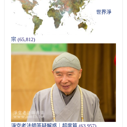
世界淨
宗
(65,812)
淨空老法師答疑解惑｜超度篇
(63,957)