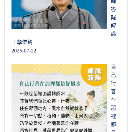
師
答
疑
解
惑
｜學佛篇
2026-07-22
自
己
行
善
在
那
裡
都