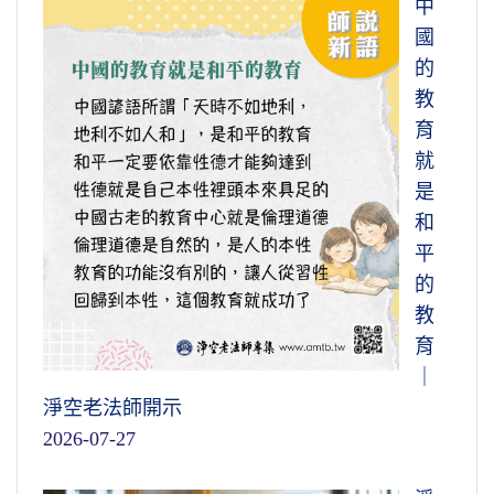
中
國
的
教
育
就
是
和
平
的
教
育
｜
淨空老法師開示
2026-07-27