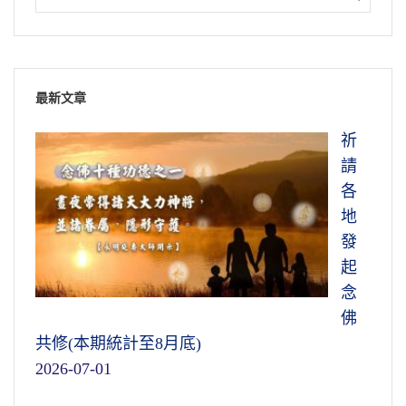
最新文章
祈
請
各
地
發
起
念
佛
共修(本期統計至8月底)
2026-07-01