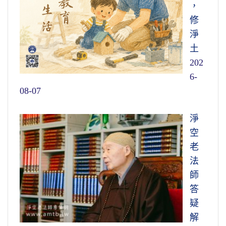
，
修
淨
土
202
6-
08-07
淨
空
老
法
師
答
疑
解