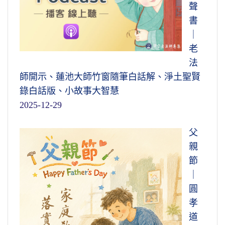
聲
書
｜
老
法
師開示、蓮池大師竹窗隨筆白話解、淨土聖賢
錄白話版、小故事大智慧
2025-12-29
父
親
節
｜
圓
孝
道