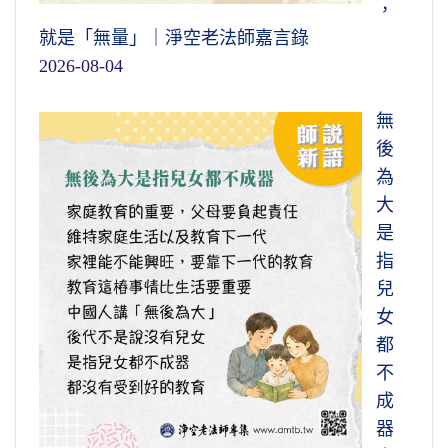
，
就是「無量」｜淨空老法師嘉言錄
2026-08-04
無
後
為
大
是
指
兒
女
都
不
成
器