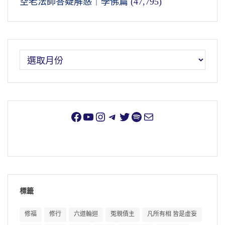
空老法師答疑解惑｜學佛篇
(47,795)
標籤
修福
修行
六道輪迴
冤親債主
凡所有相 皆是虛妄