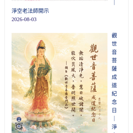
｜
淨空老法師開示
2026-08-03
觀
世
音
菩
薩
成
道
紀
念
日
｜
淨