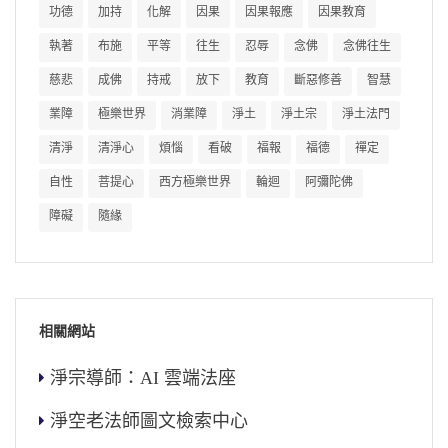
功德
加持
化解
因果
因果報應
因果教育
執著
布施
平等
往生
忍辱
念佛
念佛往生
慈悲
成佛
持戒
放下
教育
斷惡修善
智慧
業障
極樂世界
消業障
淨土
淨土宗
淨土法門
清淨
清淨心
煩惱
看破
福報
福德
禪定
自性
菩提心
西方極樂世界
輪迴
阿彌陀佛
障礙
隨緣
相關網站
淨宗導師：AI 雲端法座
淨空老法師圖文檢索中心