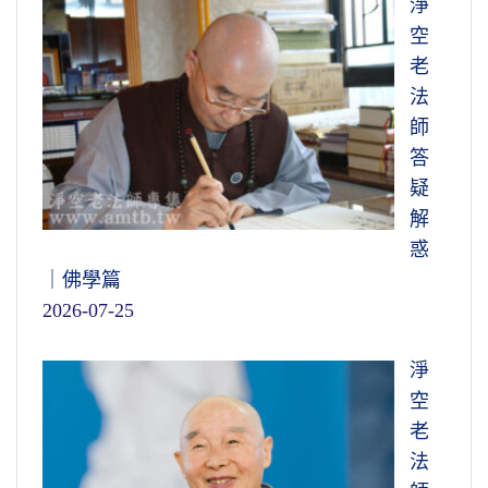
淨
空
老
法
師
答
疑
解
惑
｜佛學篇
2026-07-25
淨
空
老
法