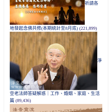
祈請各
地發起念佛共修(本期統計至8月底)
(221,899)
淨
空老法師答疑解惑｜工作、婚姻、家庭、生活
篇
(89,436)