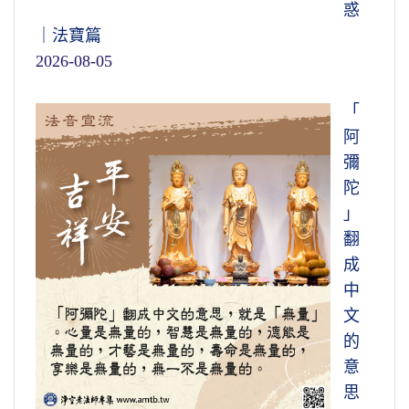
惑
｜法寶篇
2026-08-05
「
阿
彌
陀
」
翻
成
中
文
的
意
思