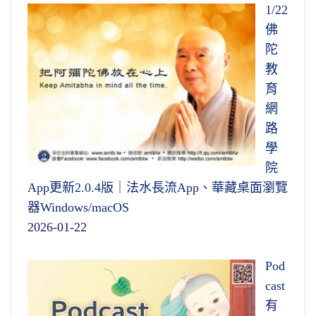
1/22
佛
陀
教
育
網
路
學
院
App更新2.0.4版｜法水長流App、華藏桌面瀏覽
器Windows/macOS
2026-01-22
Pod
cast
有