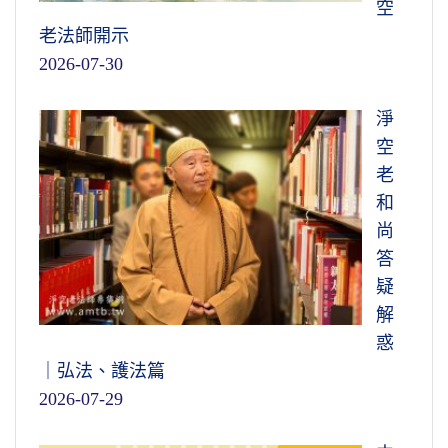
空
老法師開示
2026-07-30
淨
空
老
和
尚
答
疑
解
惑
｜弘法、護法篇
2026-07-29