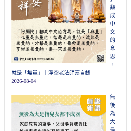
翻
成
中
文
的
意
思
，
就是「無量」｜淨空老法師嘉言錄
2026-08-04
無
後
為
大
是