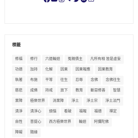
標籤
修福
修行
六道輪迴
冤親債主
凡所有相 皆是虛妄
功德
加持
化解
因果
因果報應
因果教育
執著
布施
平等
往生
忍辱
念佛
念佛往生
慈悲
成佛
持戒
放下
教育
斷惡修善
智慧
業障
極樂世界
消業障
淨土
淨土宗
淨土法門
清淨
清淨心
煩惱
看破
福報
福德
禪定
自性
菩提心
西方極樂世界
輪迴
阿彌陀佛
障礙
隨緣