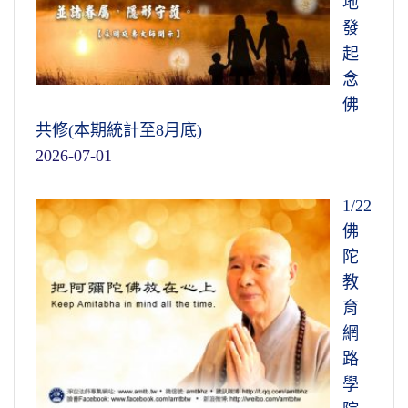
地
發
起
念
佛
共修(本期統計至8月底)
2026-07-01
1/22
佛
陀
教
育
網
路
學