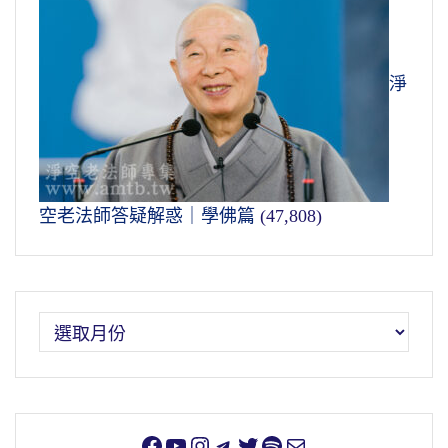
淨
空老法師答疑解惑｜學佛篇
(47,808)