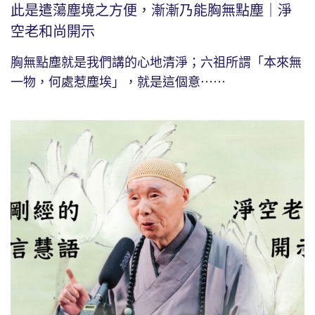
此是遣蕩塵境之方便，漸漸乃能胸無點塵｜淨
空老和尚開示
胸無點塵就是我們講的心地清淨；六祖所謂「本來無
一物，何處惹塵埃」，就是這個意⋯⋯