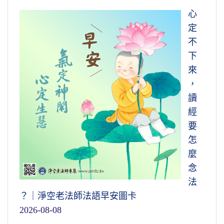
心
定
不
下
來
，
讀
經
要
怎
麼
念
法
？｜淨空老法師法語早安圖卡
2026-08-08