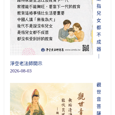
指
兒
女
都
不
成
器
｜
淨空老法師開示
2026-08-03
觀
世
音
菩
薩