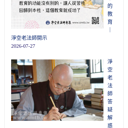
的
教
育
｜
淨空老法師開示
2026-07-27
淨
空
老
法
師
答
疑
解
惑