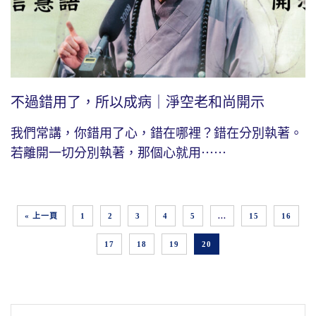
不過錯用了，所以成病｜淨空老和尚開示
我們常講，你錯用了心，錯在哪裡？錯在分別執著。
若離開一切分別執著，那個心就用⋯⋯
« 上一頁
1
2
3
4
5
...
15
16
17
18
19
20