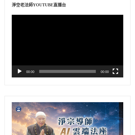
淨空老法師YOUTUBE直播台
視
訊
播
放
器
00:00
00:00