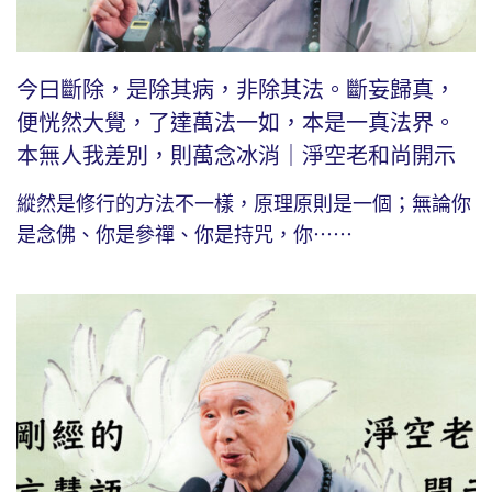
今曰斷除，是除其病，非除其法。斷妄歸真，
便恍然大覺，了達萬法一如，本是一真法界。
本無人我差別，則萬念冰消｜淨空老和尚開示
縱然是修行的方法不一樣，原理原則是一個；無論你
是念佛、你是參禪、你是持咒，你⋯⋯