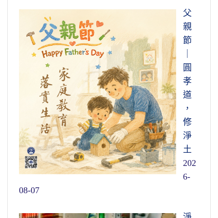
父
親
節
｜
圓
孝
道
，
修
淨
土
202
6-
08-07
淨