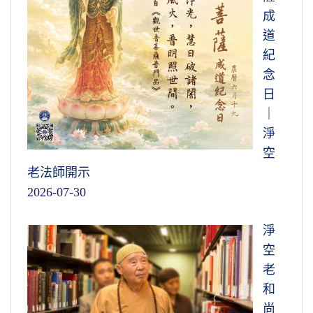
成
道
紀
念
日
｜
淨
空
老法師開示
2026-07-30
淨
空
老
和
尚