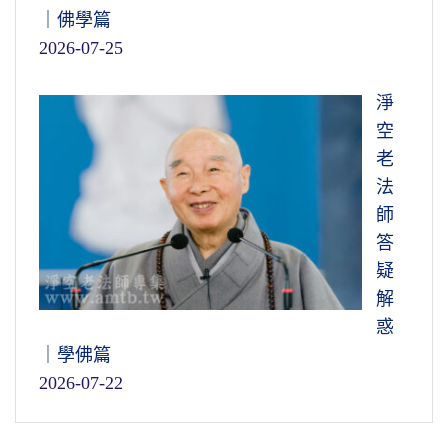
｜佛學篇
2026-07-25
淨
空
老
法
師
答
疑
解
惑
｜學佛篇
2026-07-22