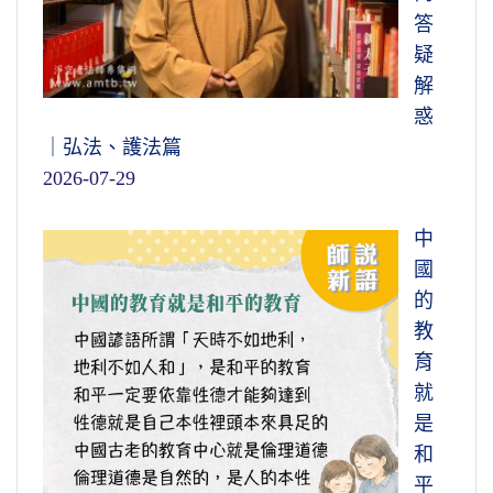
答
疑
解
惑
｜弘法、護法篇
2026-07-29
中
國
的
教
育
就
是
和
平