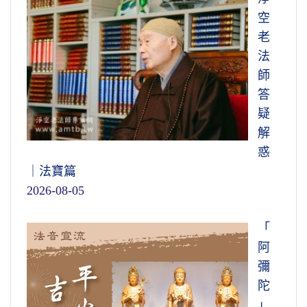
空
老
法
師
答
疑
解
惑
｜法寶篇
2026-08-05
「
阿
彌
陀
」