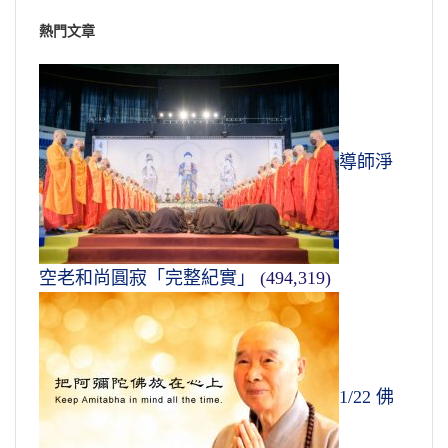
熱門文章
導師淨
空老和尚圓寂「完整紀實」
(494,319)
1/22 佛