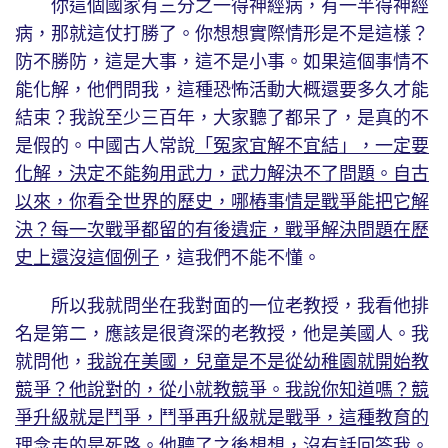
你這個國家有三分之一得神經病，有一半得神經
病，那就這仗打勝了。你想想實際情形是不是這樣？
防不勝防，這是大事，這不是小事。如果這個事情不
能化解，他們問我，這種恐怖活動大概還要多久才能
結束？我說至少三百年，大家聽了都呆了，是真的不
是假的。中國古人常說
「冤家宜解不宜結」，一定要
化解，決定不能夠用武力，武力解決不了問題。自古
以來，你看全世界的歷史，哪樁事情是戰爭能把它解
決？每一次戰爭都留的有後遺症，戰爭解決問題在歷
史上還沒這個例子
，這我們不能不懂。
所以我就問坐在我對面的一位老教授，我看他排
名是第二，應該是很資深的老教授，他是美國人。我
就問他，
我說在美國，兒童是不是從幼稚園就開始教
競爭？他說對的，從小就教競爭。我說你知道嗎？競
爭升級就是鬥爭，鬥爭再升級就是戰爭，這種教育的
理念走的是死路。他聽了之後想想，沒有話回答我。