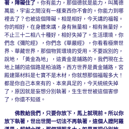
著，障礙住了
。你有能力，那個德就是能力，叫萬德
萬能，宇宙之間沒有一樣東西你不會的。你能力到哪
裡去了？也被這個障礙。相是相好，今天講的福報。
你的相好，在身體來講，身有無量相，相有無量好，
不止三十二相八十種好，相好失掉了。生活環境，你
們念《彌陀經》，你們念《華嚴經》，你看看極樂世
界、華藏世界，那個物質環境的受用。不要說別的，
說地，「黃金為地」，這黃金是鋪路的。我們現在土
地上鋪的這個路是柏油路，西方世界是黃金鋪路，宮
殿建築材料是七寶不是木材，你就想那個福報多大！
都是你自己本來有的、本來具足的，今天統統失掉
了，原因就是妄想分別執著，生生世世被這個害慘
了，你還不知道。
佛教給我們，只要你放下，馬上就現前。所以你
放下執著，世出世間一切法不再執著，這個人證阿羅