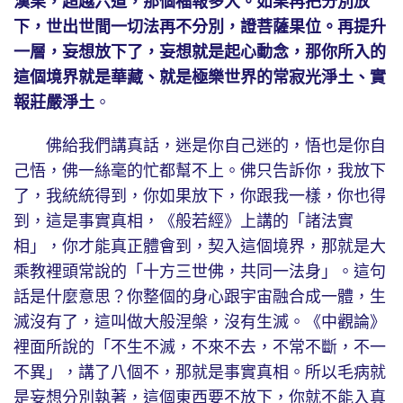
漢果，超越六道，那個福報多大。如果再把分別放
下，世出世間一切法再不分別，證菩薩果位。再提升
一層，妄想放下了，妄想就是起心動念，那你所入的
這個境界就是華藏、就是極樂世界的常寂光淨土、實
報莊嚴淨土
。
佛給我們講真話，迷是你自己迷的，悟也是你自
己悟，佛一絲毫的忙都幫不上。佛只告訴你，我放下
了，我統統得到，你如果放下，你跟我一樣，你也得
到，這是事實真相，《般若經》上講的「諸法實
相」，你才能真正體會到，契入這個境界，那就是大
乘教裡頭常說的「十方三世佛，共同一法身」。這句
話是什麼意思？你整個的身心跟宇宙融合成一體，生
滅沒有了，這叫做大般涅槃，沒有生滅。《中觀論》
裡面所說的「不生不滅，不來不去，不常不斷，不一
不異」，講了八個不，那就是事實真相。所以毛病就
是妄想分別執著，這個東西要不放下，你就不能入真