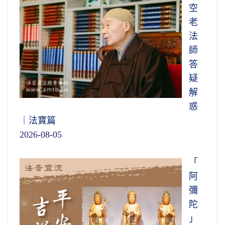
空
老
法
師
答
疑
解
惑
｜法寶篇
2026-08-05
「
阿
彌
陀
」