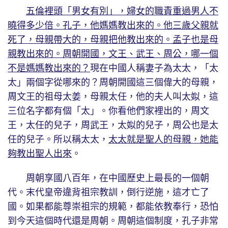
五倫裡頭「男女有別」，婦女的職責重過男人不
曉得多少倍。孔子，他媽媽教出來的。他三歲父親就
死了，母親帶大的，母親把他教出來的。孟子也是母
親教出來的。周朝開國，文王、武王、周公，哪一個
不是媽媽教出來的？
現在中國人稱妻子為太太，「太
太」兩個字從哪來的？周朝開國這三個偉大的母親，
周文王的祖母太姜，母親太任，他的夫人叫太姒，這
三位名字都有個「太」。你看他們家裡出的，周文
王，太任的兒子，周武王，太姒的兒子，周公也是太
任的兒子。所以稱太太，
太太就是聖人的母親，她能
夠教出聖人出來
。
周朝享國八百年，在中國歷史上最長的一個朝
代。末代皇帝違背祖宗教訓，倒行逆施，這才亡了
國。如果都能尊崇祖宗的規範，都能依教奉行，恐怕
到今天這個時代還是周朝。周朝這個制度，孔子非常