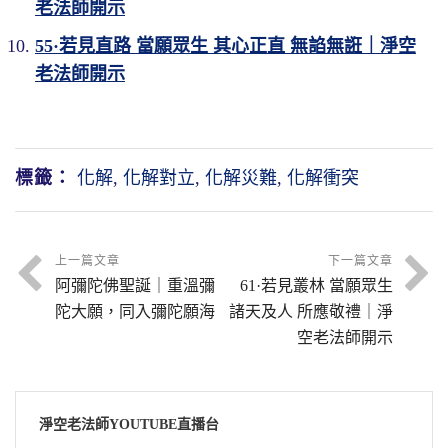
老法師開示
55·若見直路 當願眾生 其心正直 無諂無誑｜淨空
老法師開示
標籤：
化解
,
化解對立
,
化解災難
,
化解衝突
上一篇文章
下一篇文章
阿彌陀佛聖誕｜重溫彌
61·若見叢林 當願眾生
陀大願，同入彌陀願海
諸天及人 所應敬禮｜淨
空老法師開示
淨空老法師YOUTUBE直播台