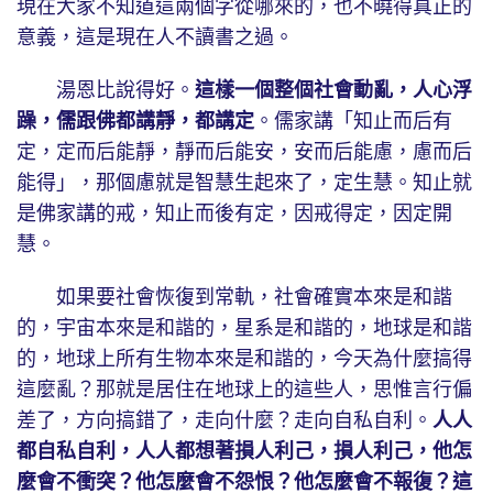
現在大家不知道這兩個字從哪來的，也不曉得真正的
意義，這是現在人不讀書之過。
湯恩比說得好。
這樣一個整個社會動亂，人心浮
躁，儒跟佛都講靜，都講定
。儒家講「知止而后有
定，定而后能靜，靜而后能安，安而后能慮，慮而后
能得」，那個慮就是智慧生起來了，定生慧。知止就
是佛家講的戒，知止而後有定，因戒得定，因定開
慧。
如果要社會恢復到常軌，社會確實本來是和諧
的，宇宙本來是和諧的，星系是和諧的，地球是和諧
的，地球上所有生物本來是和諧的，今天為什麼搞得
這麼亂？那就是居住在地球上的這些人，思惟言行偏
差了，方向搞錯了，走向什麼？走向自私自利。
人人
都自私自利，人人都想著損人利己，損人利己，他怎
麼會不衝突？他怎麼會不怨恨？他怎麼會不報復？這