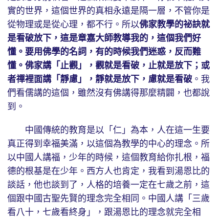
實的世界，這個世界的真相永遠是隔一層，不管你是
從物理或是從心理，都不行。所以
佛家教學的祕訣就
是看破放下，這是章嘉大師教導我的，這個我們好
懂。要用佛學的名詞，有的時候我們迷惑，反而難
懂。佛家講「止觀」，觀就是看破，止就是放下；或
者禪裡面講「靜慮」，靜就是放下，慮就是看破
。我
們看儒講的這個，雖然沒有佛講得那麼精闢，也都說
到。
中國傳統的教育是以「仁」為本，人在這一生要
真正得到幸福美滿，以這個為教學的中心的理念。所
以中國人講福，少年的時候，這個教育給你扎根，福
德的根基是在少年。西方人也肯定，我看到湯恩比的
談話，他也談到了，人格的培養一定在七歲之前，這
個跟中國古聖先賢的理念完全相同。中國人講「三歲
看八十，七歲看終身」，跟湯恩比的理念就完全相