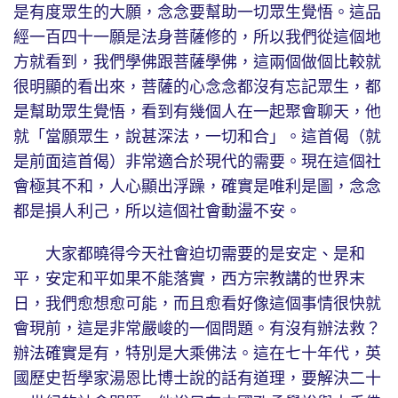
是有度眾生的大願，念念要幫助一切眾生覺悟。這品
經一百四十一願是法身菩薩修的，所以我們從這個地
方就看到，我們學佛跟菩薩學佛，這兩個做個比較就
很明顯的看出來，菩薩的心念念都沒有忘記眾生，都
是幫助眾生覺悟，看到有幾個人在一起聚會聊天，他
就「當願眾生，說甚深法，一切和合」。這首偈（就
是前面這首偈）非常適合於現代的需要。現在這個社
會極其不和，人心顯出浮躁，確實是唯利是圖，念念
都是損人利己，所以這個社會動盪不安。
大家都曉得今天社會迫切需要的是安定、是和
平，安定和平如果不能落實，西方宗教講的世界末
日，我們愈想愈可能，而且愈看好像這個事情很快就
會現前，這是非常嚴峻的一個問題。有沒有辦法救？
辦法確實是有，特別是大乘佛法。這在七十年代，英
國歷史哲學家湯恩比博士說的話有道理，要解決二十