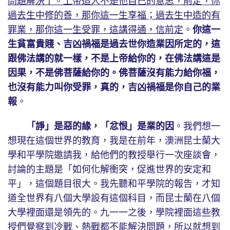
問題解決了。上帝造人不是他自己的意思，前定，你
過去生中修的善，那你這一生享福；過去生中造的有
罪業，那你這一生受罪，這講得通，信前定
。
你這一
生貧富貴賤、吉凶禍福是過去世你造業因所定的，這
跟佛法講的就一樣，不是上帝給你的，在佛法講這是
因果，不是佛菩薩給你的。佛菩薩沒有能力給你福，
也沒有能力叫你受罪，真的，吉凶禍福是你自己的業
報
。
「諍」是惡的緣，「忿恨」是業的因
。我們想一
想現在這個世界的教育，我是在前年，澳洲昆士蘭大
學和平學院邀請我，給他們的教授舉行一次座談會，
討論的主題是「如何化解衝突，促進世界的安定和
平」，這個題目很大。我先聽和平學院的報告，才知
道全世界有八個大學設有這個科目，而昆士蘭在八個
大學裡面還是領先的。九一一之後，學院裡面這些教
授們覺察到冷戰、熱戰都不能解決問題，所以就想到