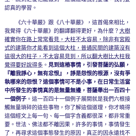
認真的學習。
《六十華嚴》跟《八十華嚴》，這首偈來相比，
我覺得《六十華嚴》的翻譯翻得更好，為什麼？
大樹
確實你在路上常常看見，大柱不太容易，除非有宮殿
式的建築你才能看到這個大柱，普通民間的建築沒有
這很大的柱子，不太容易見到，所以翻大樹比大柱我
覺得要好說得多
。
見到這樁事情，引發菩薩的弘願，
『離我諍心，無有忿恨』，諍是怨恨的根源，沒有爭
執哪來的怨恨？這個事情可不是小事，在日常生活當
中所發生的事情真的是無量無邊，菩薩舉出一百四十
一個例子
。這一百四十一個例子展開就是我們六根接
觸無量瑣碎的這些事物，你了解這個道理，你才曉得
這個經文上每一句、每一個字含義都很深，都非常重
要。世法、佛法都不離因果，許多的事情，事情發生
了，再尋求這個事態發生的原因，真正的因永遠找不