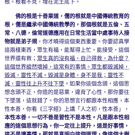
根。根看不見，埋在泥土底下。
佛的根是十善業道，儒的根就是中國傳統教育的
根，儒是繼承中國傳統教學的，那個根就是五倫、五
常、八德，倫常道德應用在日常生活當中處事待人接
物就是弟子規
，你才曉得這個東西重要。你要認真學
這兩樣東西，眾生有福，能幫得上忙，能接受，這個
世界還有救；
眾生真的沒有福，自己得救，為什麼？
這個世界縱然壞掉，這常有的事情。眾生都毀滅掉，
毀滅，靈性不滅。毀滅是身體，身不是我；靈性不
滅，靈性往上升不往下墜
。如果你這個念頭，這個思
想念頭不正，你造的是惡業，違背了心性，那你要往
下墜落，這就錯了。你的思想言行都跟本性相應，本
性本善，你看《三字經》上講「人之初，性本善」，
本性本善，一切不善是習性不是本性。凡是跟本性相
應的這個思想行為，你一定往上提升，這是好事情，
這不是壞事情。那就是真明白這個道理，像這個大樹