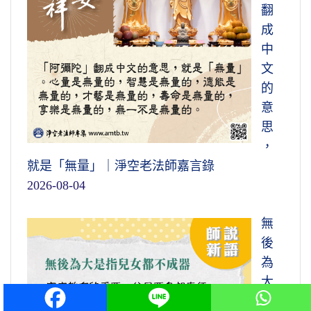
翻
成
中
文
的
意
思
，
就是「無量」｜淨空老法師嘉言錄
2026-08-04
無
後
為
大
是