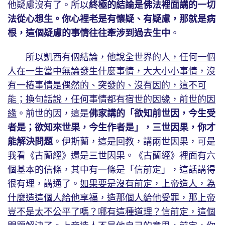
他疑慮沒有了。所以
終極的結論是佛法裡面講的一切
法從心想生。你心裡老是有懷疑、有疑慮，那就是病
根，這個疑慮的事情往往牽涉到過去生中
。
所以凱西有個結論，他說全世界的人，任何一個
人在一生當中無論發生什麼事情，大大小小事情，沒
有一樁事情是偶然的、突發的、沒有因的，這不可
能；換句話說，任何事情都有宿世的因緣，前世的因
緣
。前世的因，這是
佛家講的「欲知前世因，今生受
者是；欲知來世果，今生作者是」，三世因果，你才
能解決問題
。伊斯蘭，這是回教，講兩世因果，可是
我看《古蘭經》還是三世因果。《古蘭經》裡面有六
個基本的信條，其中有一條是「信前定」，這話講得
很有理，講通了。
如果要是沒有前定，上帝造人，為
什麼造這個人給他享福，造那個人給他受罪，那上帝
豈不是太不公平了嗎？哪有這種道理？信前定，這個