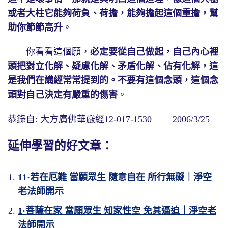
或者大柱它能夠荷負、荷擔，能夠擔起這個重擔，幫
助你節節高升
。
你看看這個願，
必定要從自己做起，自己內心裡
頭把對立化解、疑慮化解、矛盾化解、佔有化解，這
是我們在講經常常提到的。不要有這個念頭，這個念
頭對自己決定有嚴重的傷害
。
恭錄自: 大方廣佛華嚴經12-017-1530 2006/3/25
延伸學習的好文章：
11·若在厄難 當願眾生 隨意自在 所行無礙｜淨空
老法師開示
1·菩薩在家 當願眾生 知家性空 免其逼迫｜淨空老
法師開示