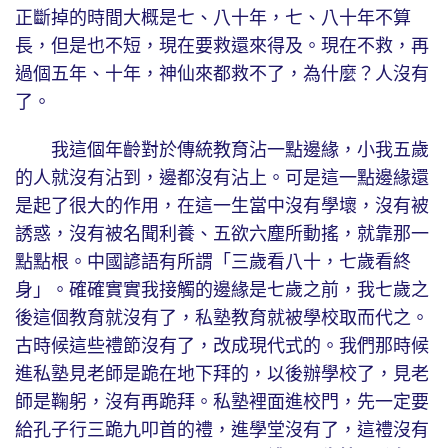
正斷掉的時間大概是七、八十年，七、八十年不算
長，但是也不短，現在要救還來得及。現在不救，再
過個五年、十年，神仙來都救不了，為什麼？人沒有
了。
我這個年齡對於傳統教育沾一點邊緣，小我五歲
的人就沒有沾到，邊都沒有沾上。可是這一點邊緣還
是起了很大的作用，在這一生當中沒有學壞，沒有被
誘惑，沒有被名聞利養、五欲六塵所動搖，就靠那一
點點根。中國諺語有所謂「三歲看八十，七歲看終
身」。確確實實我接觸的邊緣是七歲之前，我七歲之
後這個教育就沒有了，私塾教育就被學校取而代之。
古時候這些禮節沒有了，改成現代式的。我們那時候
進私塾見老師是跪在地下拜的，以後辦學校了，見老
師是鞠躬，沒有再跪拜。私塾裡面進校門，先一定要
給孔子行三跪九叩首的禮，進學堂沒有了，這禮沒有