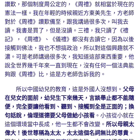
讚歎，那個制度周公定的，《周禮》就相當於現在的
憲法一樣。我在年輕的時候親近方東美先生，方老師
對於《周禮》讚歎備至，跟我講過很多次，叫我去
讀。我書是買了，但是沒讀。三禮，我只讀了《禮
記》，《周禮》、《儀禮》都沒有去讀它，因為以後
接觸到佛法，我也不想搞政治，所以對這個興趣就不
濃。可是老師講過很多次，我知道這部東西重要，他
說全世界幾千年來一直到現在，沒有任何一個法典能
夠跟《周禮》比，這是方老師告訴我的。
所以中國幼兒的教育，這是外國人沒想到。
父母
在兒女的面前，幼兒生下來幾天，言談舉止都不能隨
便，完全要讓他看到、聽到、接觸到全是正面的；換
句話說，倫理道德要父母做給小孩看
。小孩從小就在
這個環境當中長成，他一生都不會改變。
所以母親太
偉大！後世尊稱為太太，太太這個名詞無比的尊貴
。