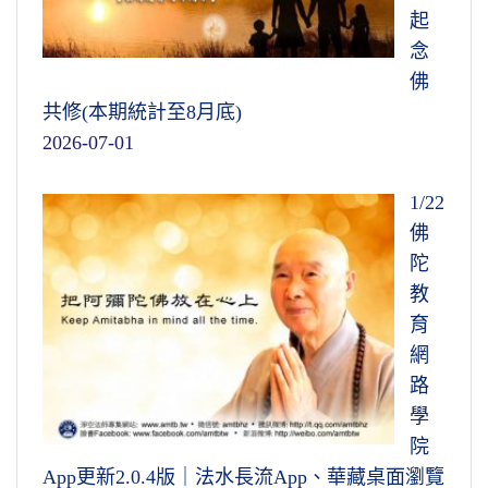
起
念
佛
共修(本期統計至8月底)
2026-07-01
1/22
佛
陀
教
育
網
路
學
院
App更新2.0.4版｜法水長流App、華藏桌面瀏覽