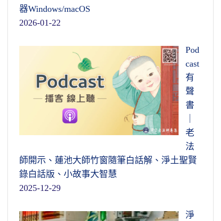
器Windows/macOS
2026-01-22
Pod
cast
有
聲
書
｜
老
法
師開示、蓮池大師竹窗隨筆白話解、淨土聖賢
錄白話版、小故事大智慧
2025-12-29
淨