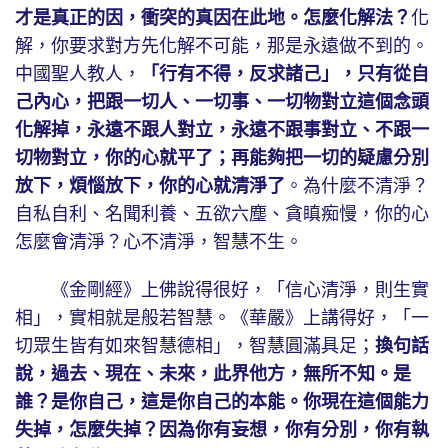
才是真正的因，衝突的真因在此地。怎麼化解法？
化
解，你要求對方先化解不可能，那是永遠做不到的。
中國聖人教人，
「行有不得，反求諸己」，只有從自
己內心，把跟一切人、一切事、一切物對立這個念頭
化解掉，永遠不跟人對立，永遠不跟事對立、不跟一
切物對立，你的心就平了；再能夠把一切的疑慮分別
放下，煩惱放下，你的心就清淨了
。為什麼不清淨？
自私自利、名聞利養、五欲六塵、貪瞋痴慢，你的心
怎麼會清淨？心不清淨，智慧不生。
《金剛經》上佛說得很好，「信心清淨，則生實
相」，實相就是般若智慧。《華嚴》上講得好，「一
切眾生皆有如來智慧德相」，智慧圓滿具足；
換句話
說，過去、現在、未來，此界他方，無所不知。是
誰？是你自己，這是你自己的本能。你現在這個能力
失掉，怎麼失掉？因為你有妄想，你有分別，你有執