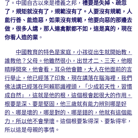
了。中國自古以來是禮義之邦，
禮要是失掉、疏忽
了，規矩就沒有了，規範沒有了。人要沒有規範，人
能行善、能造惡，如果沒有規範，他要向惡的那邊去
做，很多人講，那人連禽獸都不如，這是真的，現在
你看人造的業
。
中國教育的特色是家庭，小孩從出生就開始教，
誰教他？父母。他雖然很小，出世才二、三天，他眼
睛睜開來，他會看，耳朵他會聽，大人在他面前的言
行舉止，他已經落了印象，現在講落在腦海裡，我們
佛法講已經落在阿賴耶識裡頭，「少成若天性，習慣
成自然」，這就是他的根，這個根會起很大的作用。
根要是深、要是堅固，他三歲就有能力辨別哪是好
的、哪是壞的，哪是對的、哪是錯的，他就有這個能
力，所以他不會學壞
。這個根要紮得深、要紮得牢，
所以這是母親的事情。