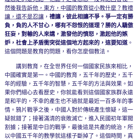
然後我告訴他，東方，中國的教育從小教什麼？教禮
讓，還不是忍讓
，
禮讓，彼此相讓不爭。爭一定有勝
負，負的人不甘心，哪有不怨恨的道理？勝的人驕傲
狂妄，對輸的人來講，激發他的憤怒，激起他的嫉
妒，社會上矛盾衝突從這個地方起來的，這要知道
。
這個問題是教育的問題，看你怎麼個教法。
講到教育，在全世界任何一個國家民族來相比，
中國確實是第一。中國的教育，五千年的歷史，五千
年的經驗，五千年的智慧，五千年的方法與效果。如
果你們細心去看歷史，你就能看到這個國家族群永遠
是和平的，不幸的產生也不過就是最近一百多年的事
情。鴉片戰爭之後，中國人對於傳統產生懷疑，這一
疑就錯了；接著滿清的衰敗滅亡，進入民國初年軍閥
割據；接著是中日的戰爭，最後這是共產的統治，所
以中國五千年的教學就這樣子斷掉了。這個時間，真