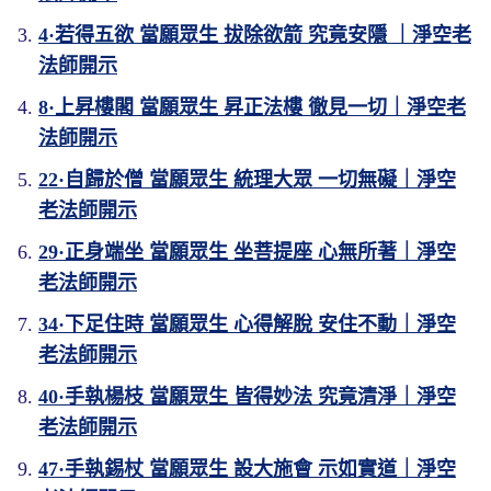
4·若得五欲 當願眾生 拔除欲箭 究竟安隱 ｜淨空老
法師開示
8·上昇樓閣 當願眾生 昇正法樓 徹見一切｜淨空老
法師開示
22·自歸於僧 當願眾生 統理大眾 一切無礙｜淨空
老法師開示
29·正身端坐 當願眾生 坐菩提座 心無所著｜淨空
老法師開示
34·下足住時 當願眾生 心得解脫 安住不動｜淨空
老法師開示
40·手執楊枝 當願眾生 皆得妙法 究竟清淨｜淨空
老法師開示
47·手執錫杖 當願眾生 設大施會 示如實道｜淨空