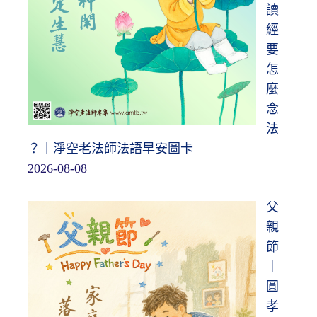
讀
經
要
怎
麼
念
法
？｜淨空老法師法語早安圖卡
2026-08-08
父
親
節
｜
圓
孝