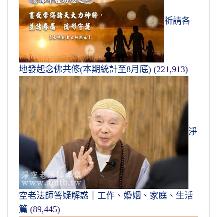
祈請各
地發起念佛共修(本期統計至8月底)
(221,913)
淨
空老法師答疑解惑｜工作、婚姻、家庭、生活
篇
(89,445)