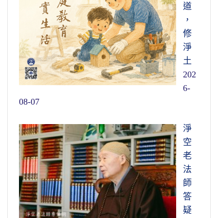
道
，
修
淨
土
202
6-
08-07
淨
空
老
法
師
答
疑