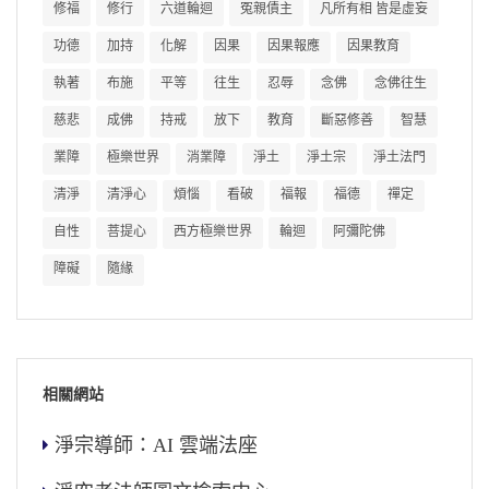
修福
修行
六道輪迴
冤親債主
凡所有相 皆是虛妄
功德
加持
化解
因果
因果報應
因果教育
執著
布施
平等
往生
忍辱
念佛
念佛往生
慈悲
成佛
持戒
放下
教育
斷惡修善
智慧
業障
極樂世界
消業障
淨土
淨土宗
淨土法門
清淨
清淨心
煩惱
看破
福報
福德
禪定
自性
菩提心
西方極樂世界
輪迴
阿彌陀佛
障礙
隨緣
相關網站
淨宗導師：AI 雲端法座