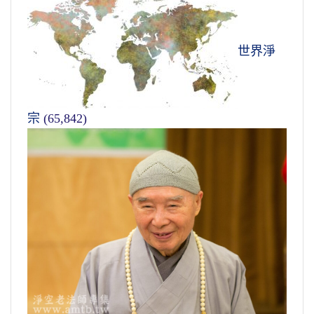
世界淨
宗
(65,842)