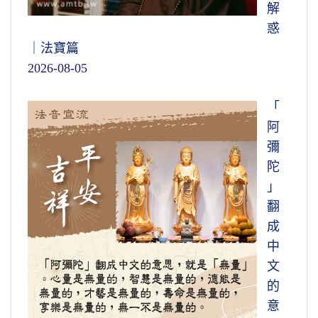
解
惑
｜法寶篇
2026-08-05
「
阿
彌
陀
」
翻
成
中
文
的
意