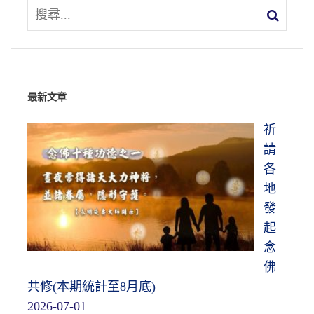
最新文章
祈
請
各
地
發
起
念
佛
共修(本期統計至8月底)
2026-07-01