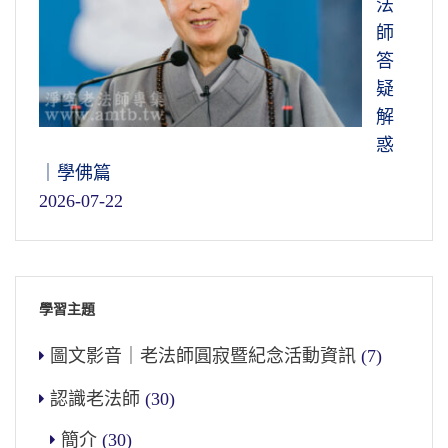
法
師
答
疑
解
惑
｜學佛篇
2026-07-22
學習主題
圖文影音｜老法師圓寂暨紀念活動資訊
(7)
認識老法師
(30)
簡介
(30)