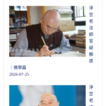
淨
空
老
法
師
答
疑
解
惑
｜佛學篇
2026-07-25
淨
空
老