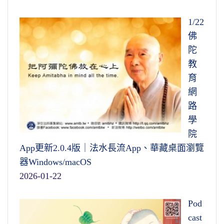
1/22
佛
陀
教
育
網
路
學
院
App更新2.0.4版｜法水長流App、華藏桌面瀏覽
器Windows/macOS
2026-01-22
Pod
cast