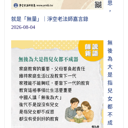
思
，
就是「無量」｜淨空老法師嘉言錄
2026-08-04
無
後
為
大
是
指
兒
女
都
不
成