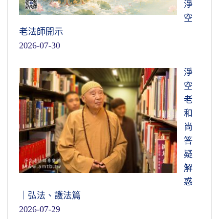
淨
空
老法師開示
2026-07-30
淨
空
老
和
尚
答
疑
解
惑
｜弘法、護法篇
2026-07-29