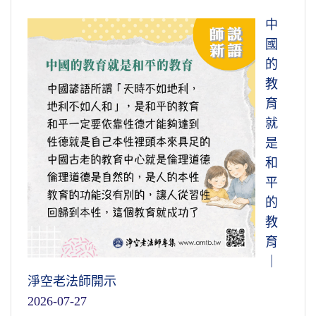
中
國
的
教
育
就
是
和
平
的
教
育
｜
淨空老法師開示
2026-07-27