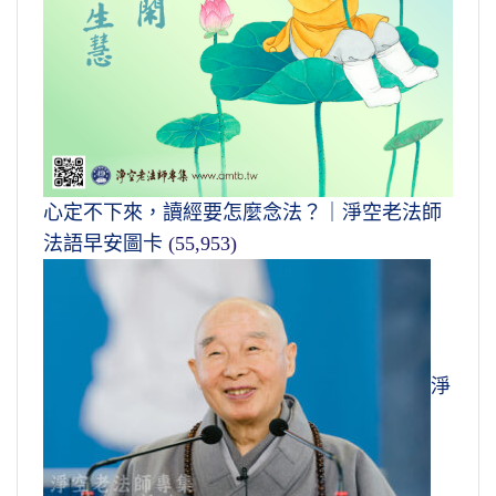
心定不下來，讀經要怎麼念法？｜淨空老法師
法語早安圖卡
(55,953)
淨