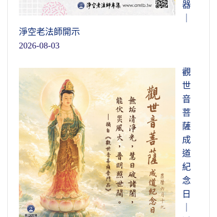
器
｜
淨空老法師開示
2026-08-03
觀
世
音
菩
薩
成
道
紀
念
日
｜