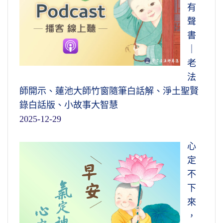
有
聲
書
｜
老
法
師開示、蓮池大師竹窗隨筆白話解、淨土聖賢
錄白話版、小故事大智慧
2025-12-29
心
定
不
下
來
，