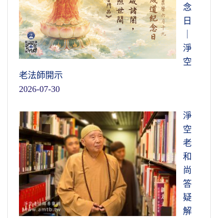
念
日
｜
淨
空
老法師開示
2026-07-30
淨
空
老
和
尚
答
疑
解