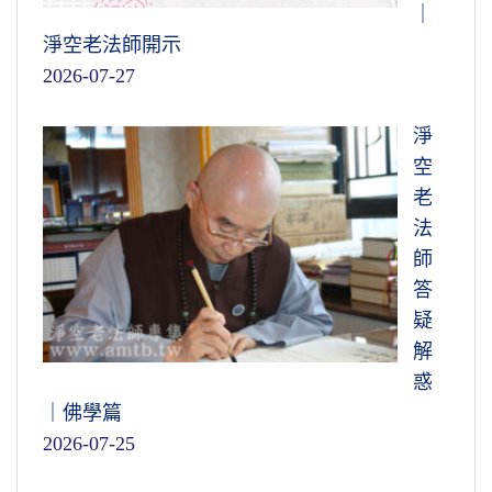
｜
淨空老法師開示
2026-07-27
淨
空
老
法
師
答
疑
解
惑
｜佛學篇
2026-07-25