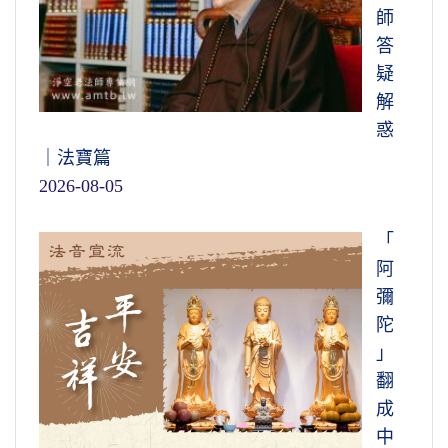
師
答
疑
解
惑
｜法寶篇
2026-08-05
「
阿
彌
陀
」
翻
成
中