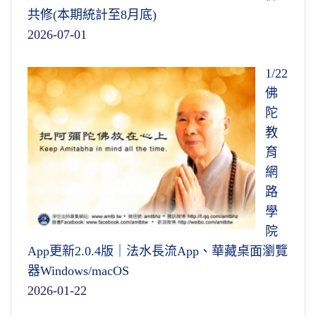
共修(本期統計至8月底)
2026-07-01
1/22
佛
陀
教
育
網
路
學
院
App更新2.0.4版｜法水長流App、華藏桌面瀏覽
器Windows/macOS
2026-01-22