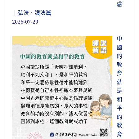
惑
｜弘法、護法篇
2026-07-29
中
國
的
教
育
就
是
和
平
的
教
育