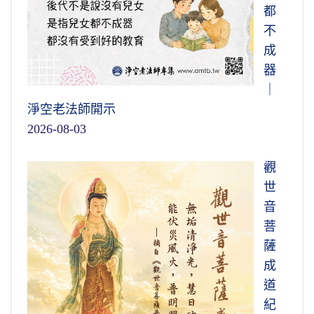
都
不
成
器
｜
淨空老法師開示
2026-08-03
觀
世
音
菩
薩
成
道
紀