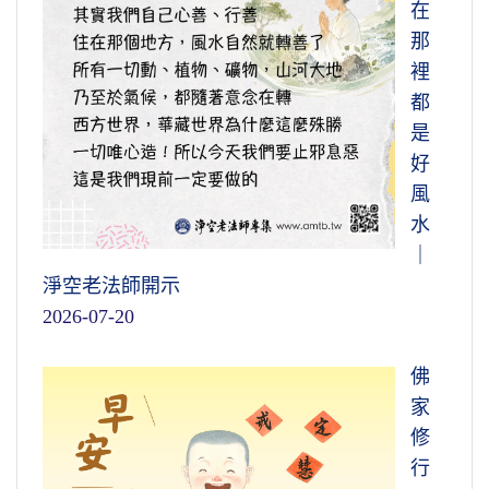
在
那
裡
都
是
好
風
水
｜
淨空老法師開示
2026-07-20
佛
家
修
行