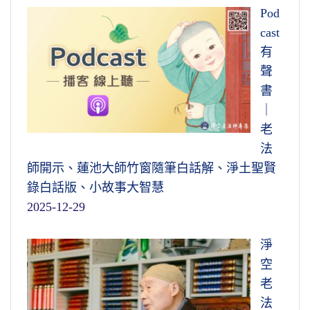
Pod
cast
有
聲
書
｜
老
法
師開示、蓮池大師竹窗隨筆白話解、淨土聖賢
錄白話版、小故事大智慧
2025-12-29
淨
空
老
法