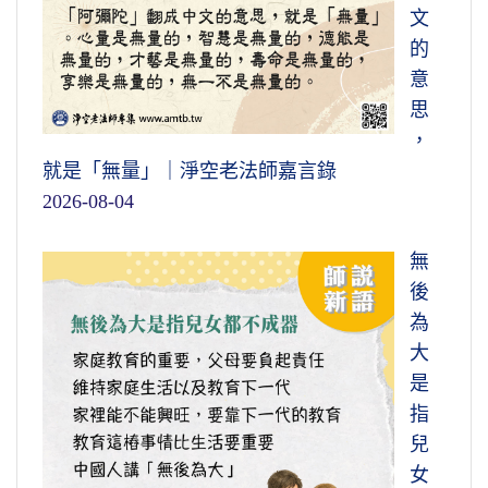
文
的
意
思
，
就是「無量」｜淨空老法師嘉言錄
2026-08-04
無
後
為
大
是
指
兒
女