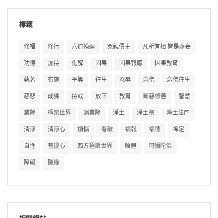
標籤
修福
修行
六道輪迴
冤親債主
凡所有相 皆是虛妄
功德
加持
化解
因果
因果報應
因果教育
執著
布施
平等
往生
忍辱
念佛
念佛往生
慈悲
成佛
持戒
放下
教育
斷惡修善
智慧
業障
極樂世界
消業障
淨土
淨土宗
淨土法門
清淨
清淨心
煩惱
看破
福報
福德
禪定
自性
菩提心
西方極樂世界
輪迴
阿彌陀佛
障礙
隨緣