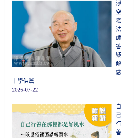
淨
空
老
法
師
答
疑
解
惑
｜學佛篇
2026-07-22
自
己
行
善