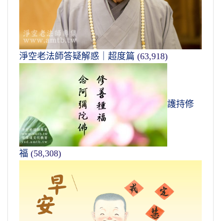
淨空老法師答疑解惑｜超度篇
(63,918)
護持修
福
(58,308)