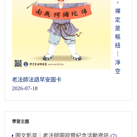
，
禪
定
是
樞
紐
｜
淨
空
老法師法語早安圖卡
2026-07-18
學習主題
圖文影音｜老法師圓寂暨紀念活動資訊
(7)