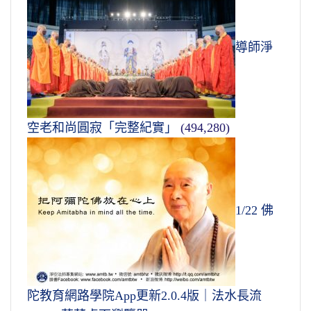
導師淨
空老和尚圓寂「完整紀實」
(494,280)
1/22 佛
陀教育網路學院App更新2.0.4版｜法水長流