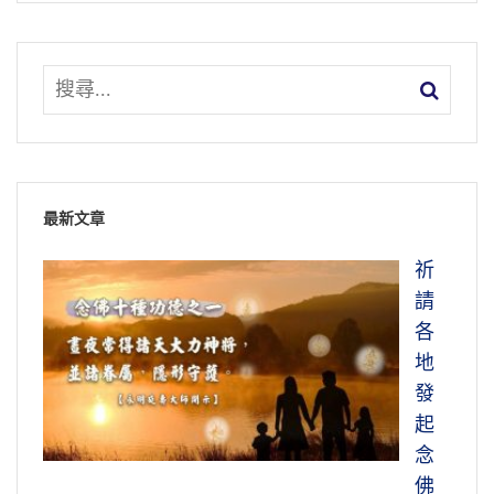
最新文章
祈
請
各
地
發
起
念
佛