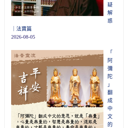
疑
解
惑
｜法寶篇
2026-08-05
「
阿
彌
陀
」
翻
成
中
文
的