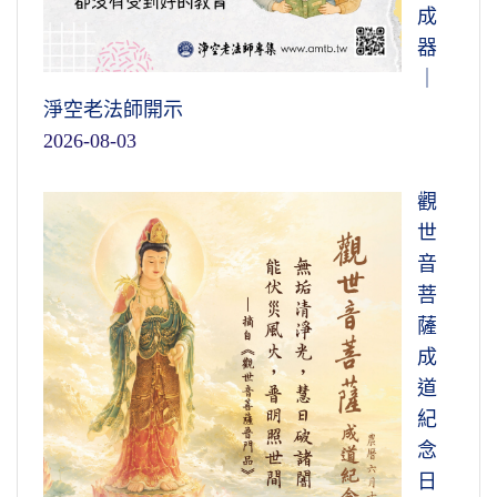
成
器
｜
淨空老法師開示
2026-08-03
觀
世
音
菩
薩
成
道
紀
念
日