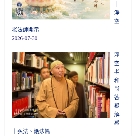
｜
淨
空
老法師開示
2026-07-30
淨
空
老
和
尚
答
疑
解
惑
｜弘法、護法篇