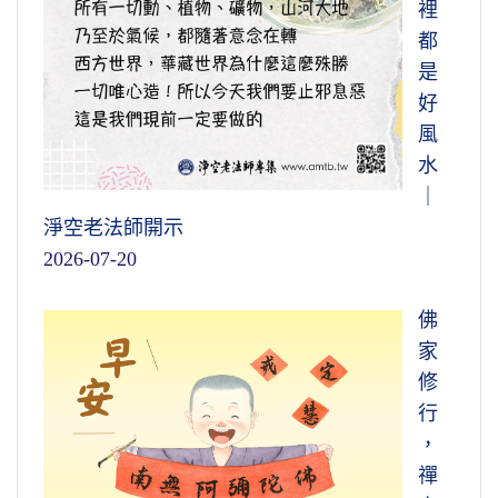
裡
都
是
好
風
水
｜
淨空老法師開示
2026-07-20
佛
家
修
行
，
禪