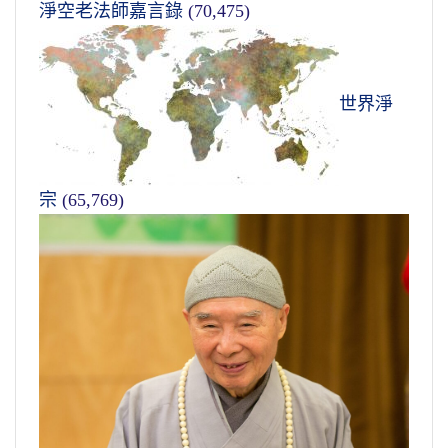
淨空老法師嘉言錄
(70,475)
世界淨
宗
(65,769)