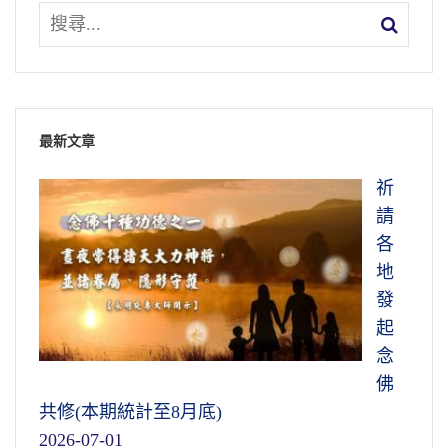
最新文章
祈
請
各
地
發
起
念
佛
共修(本期統計至8月底)
2026-07-01