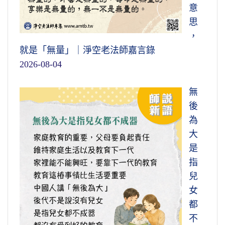
意
思
，
就是「無量」｜淨空老法師嘉言錄
2026-08-04
無
後
為
大
是
指
兒
女
都
不