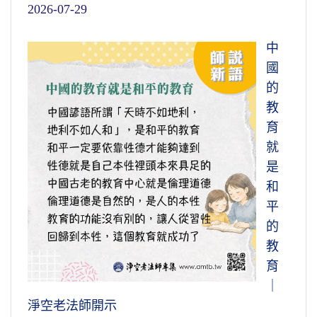
2026-07-29
中
國
的
教
育
就
是
和
平
的
教
育
｜
淨空老法師開示