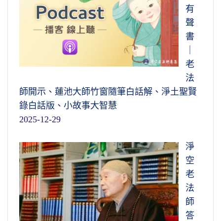
有
聲
書
｜
老
法
師開示、蓮池大師竹窗隨筆白話解、淨土聖賢
錄白話版、小故事大智慧
2025-12-29
淨
空
老
法
師
答