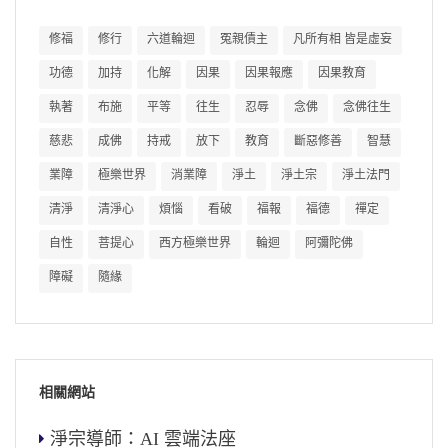
修福
修行
六道輪迴
冤親債主
凡所有相 皆是虛妄
功德
加持
化解
因果
因果報應
因果教育
執著
布施
平等
往生
忍辱
念佛
念佛往生
慈悲
成佛
持戒
放下
教育
斷惡修善
智慧
業障
極樂世界
消業障
淨土
淨土宗
淨土法門
清淨
清淨心
煩惱
看破
福報
福德
禪定
自性
菩提心
西方極樂世界
輪迴
阿彌陀佛
障礙
隨緣
相關網站
淨宗導師：AI 雲端法座