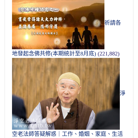
祈請各
地發起念佛共修(本期統計至8月底)
(221,882)
淨
空老法師答疑解惑｜工作、婚姻、家庭、生活