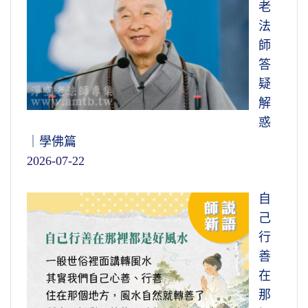
老
法
師
答
疑
解
惑
｜學佛篇
2026-07-22
自
己
行
善
在
那