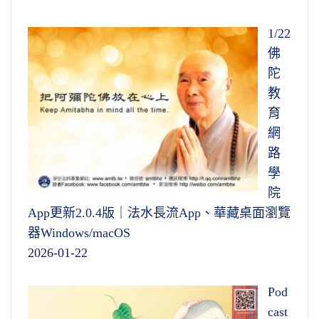
1/22
佛
陀
教
育
網
路
學
院
App更新2.0.4版｜法水長流App、華藏桌面瀏覽
器Windows/macOS
2026-01-22
Pod
cast