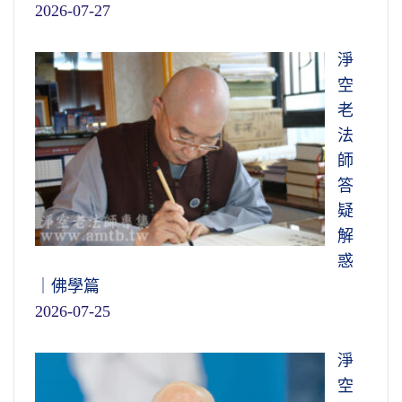
2026-07-27
淨
空
老
法
師
答
疑
解
惑
｜佛學篇
2026-07-25
淨
空